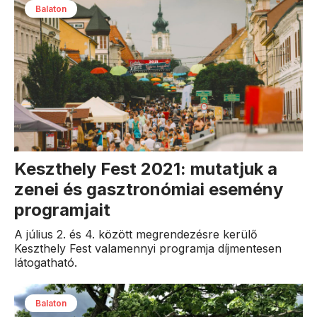
Balaton
Keszthely Fest 2021: mutatjuk a
zenei és gasztronómiai esemény
programjait
A július 2. és 4. között megrendezésre kerülő
Keszthely Fest valamennyi programja díjmentesen
látogatható.
Balaton