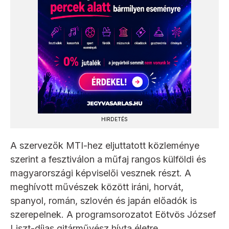
HIRDETÉS
A szervezők MTI-hez eljuttatott közleménye
szerint a fesztiválon a műfaj rangos külföldi és
magyarországi képviselői vesznek részt. A
meghívott művészek között iráni, horvát,
spanyol, román, szlovén és japán előadók is
szerepelnek. A programsorozatot Eötvös József
Liszt-díjas gitárművész hívta életre.