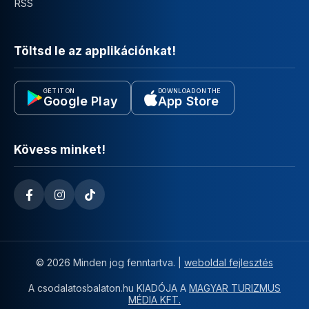
RSS
Töltsd le az applikációnkat!
GET IT ON
DOWNLOAD ON THE
Google Play
App Store
Kövess minket!
© 2026 Minden jog fenntartva. |
weboldal fejlesztés
A csodalatosbalaton.hu KIADÓJA A
MAGYAR TURIZMUS
MÉDIA KFT.