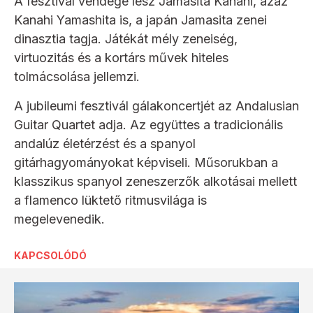
A fesztivál vendége lesz Jamasita Kanahi, azaz
Kanahi Yamashita is, a japán Jamasita zenei
dinasztia tagja. Játékát mély zeneiség,
virtuozitás és a kortárs művek hiteles
tolmácsolása jellemzi.
A jubileumi fesztivál gálakoncertjét az Andalusian
Guitar Quartet adja. Az együttes a tradicionális
andalúz életérzést és a spanyol
gitárhagyományokat képviseli. Műsorukban a
klasszikus spanyol zeneszerzők alkotásai mellett
a flamenco lüktető ritmusvilága is
megelevenedik.
KAPCSOLÓDÓ