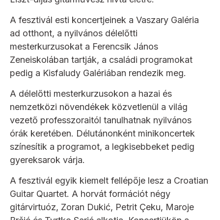
A fesztivál esti koncertjeinek a Vaszary Galéria
ad otthont, a nyilvános délelőtti
mesterkurzusokat a Ferencsik János
Zeneiskolában tartják, a családi programokat
pedig a Kisfaludy Galériában rendezik meg.
A délelőtti mesterkurzusokon a hazai és
nemzetközi növendékek közvetlenül a világ
vezető professzoraitól tanulhatnak nyilvános
órák keretében. Délutánonként minikoncertek
színesítik a programot, a legkisebbeket pedig
gyereksarok várja.
A fesztivál egyik kiemelt fellépője lesz a Croatian
Guitar Quartet. A horvát formációt négy
gitárvirtuóz, Zoran Dukić, Petrit Çeku, Maroje