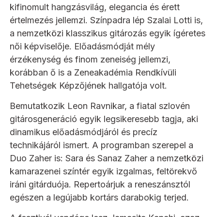
kifinomult hangzásvilág, elegancia és érett
értelmezés jellemzi. Színpadra lép Szalai Lotti is,
a nemzetközi klasszikus gitározás egyik ígéretes
női képviselője. Előadásmódját mély
érzékenység és finom zeneiség jellemzi,
korábban ő is a Zeneakadémia Rendkívüli
Tehetségek Képzőjének hallgatója volt.
Bemutatkozik Leon Ravnikar, a fiatal szlovén
gitárosgeneráció egyik legsikeresebb tagja, aki
dinamikus előadásmódjáról és precíz
technikájáról ismert. A programban szerepel a
Duo Zaher is: Sara és Sanaz Zaher a nemzetközi
kamarazenei színtér egyik izgalmas, feltörekvő
iráni gitárduója. Repertoárjuk a reneszánsztól
egészen a legújabb kortárs darabokig terjed.