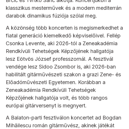
Brčić és Tvrtko Sarić alkotja. Koncertjükön a
klasszikus mesterművek és a modern mediterrán
darabok dinamikus fúziója szólal meg.
A közönség több koncerten is megismerkedhet a
fiatal generáció kiemelkedő képviselőivel. Fellép
Csonka Levente, aki 2026-tól a Zeneakadémia
Rendkívüli Tehetségek Képzőjének hallgatója
lesz Eötvös József professzornál. A fesztivál
vendége lesz Sidoo Zsombor is, aki 2026-ban
habilitált gitárművészeti szakon a grazi Zene- és
Előadóművészeti Egyetemen. Korábban a
Zeneakadémia Rendkívüli Tehetségek
Képzőjének hallgatója volt, és több rangos
európai gitárversenyt is megnyert.
A Balaton-parti fesztiválon koncertet ad Bogdan
Mihăilescu román gitárművész, akinek játékát