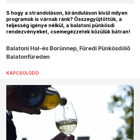
S hogy a strandoláson, kiránduláson kívül milyen
programok is várnak ránk? Összegyűjtöttük, a
teljesség igénye nélkül, a balatoni pünkösdi
rendezvényeket, csemegézzetek közülük bátran!
Balatoni Hal-és Borünnep, Füredi Pünkösdölő
Balatonfüreden
KAPCSOLÓDÓ