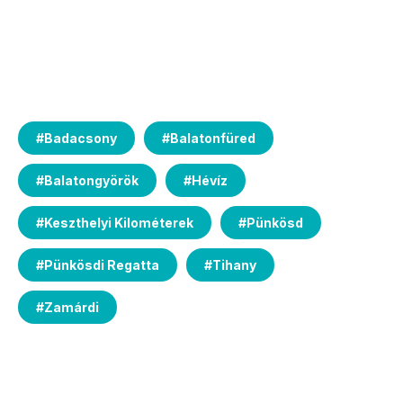
#
Badacsony
#
Balatonfüred
#
Balatongyörök
#
Hévíz
#
Keszthelyi Kilométerek
#
Pünkösd
#
Pünkösdi Regatta
#
Tihany
#
Zamárdi