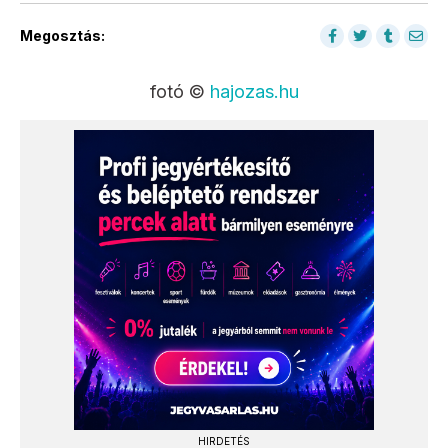
Megosztás:
fotó ©
hajozas.hu
HIRDETÉS