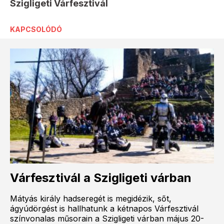
Szigligeti Várfesztivál
KAPCSOLÓDÓ
Várfesztivál a Szigligeti várban
Mátyás király hadseregét is megidézik, sőt,
ágyúdörgést is hallhatunk a kétnapos Várfesztivál
színvonalas műsorain a Szigligeti várban május 20-