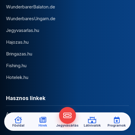
WunderbarerBalaton.de
WunderbaresUngarn.de
Jegyvasarlas.hu
Hajozas.hu
Bringazas.hu
Fishing.hu
Hotelek.hu
Hasznos linkek
Adatkezelési nyilatkozat
Impresszum
Főoldal
Hírek
Jegyvásárlás
Látnivalók
Programok