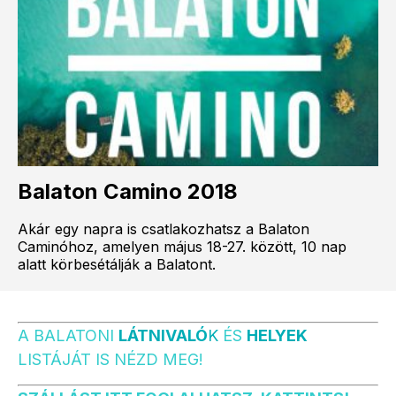
Balaton Camino 2018
Akár egy napra is csatlakozhatsz a Balaton
Caminóhoz, amelyen május 18-27. között, 10 nap
alatt körbesétálják a Balatont.
A BALATONI
LÁTNIVALÓ
K
ÉS
HELYEK
LISTÁJÁT IS NÉZD MEG!