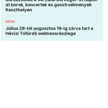
át borok, koncertek és gasztroélmények
Keszthelyen
HÉVÍZ
Július 28-tól augusztus 19-ig zárva tart a
Hévízi Tófürdő wellnessrészlege