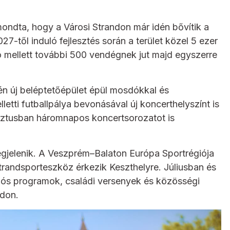
mondta, hogy a Városi Strandon már idén bővítik a
27-től induló fejlesztés során a terület közel 5 ezer
tó mellett további 500 vendégnek jut majd egyszerre
yén új beléptetőépület épül mosdókkal és
letti futballpálya bevonásával új koncerthelyszínt is
sztusban háromnapos koncertsorozatot is
gjelenik. A Veszprém–Balaton Európa Sportrégiója
 strandsporteszköz érkezik Keszthelyre. Júliusban és
ós programok, családi versenyek és közösségi
ndon.