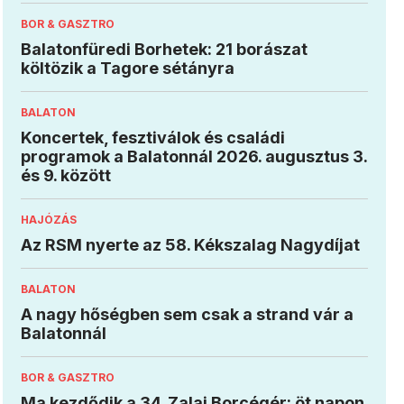
BOR & GASZTRO
Balatonfüredi Borhetek: 21 borászat
költözik a Tagore sétányra
BALATON
Koncertek, fesztiválok és családi
programok a Balatonnál 2026. augusztus 3.
és 9. között
HAJÓZÁS
Az RSM nyerte az 58. Kékszalag Nagydíjat
BALATON
A nagy hőségben sem csak a strand vár a
Balatonnál
BOR & GASZTRO
Ma kezdődik a 34. Zalai Borcégér: öt napon