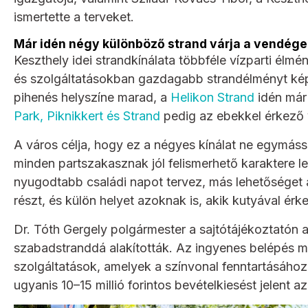
ismertette a terveket.
Már idén négy különböző strand várja a vendége
Keszthely idei strandkínálata többféle vízparti élmé
és szolgáltatásokban gazdagabb strandélményt kép
pihenés helyszíne marad, a
Helikon Strand
idén már
Park, Piknikkert és Strand
pedig az ebekkel érkező 
A város célja, hogy ez a négyes kínálat ne egymáss
minden partszakasznak jól felismerhető karaktere l
nyugodtabb családi napot tervez, más lehetőséget
részt, és külön helyet azoknak is, akik kutyával ér
Dr. Tóth Gergely polgármester a sajtótájékoztatón a
szabadstranddá alakították. Az ingyenes belépés 
szolgáltatások, amelyek a színvonal fenntartásáh
ugyanis 10–15 millió forintos bevételkiesést jelent 