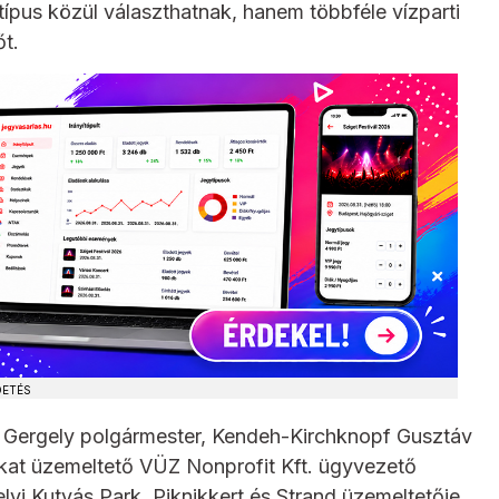
típus közül választhatnak, hanem többféle vízparti
t.
DETÉS
th Gergely polgármester, Kendeh-Kirchknopf Gusztáv
dokat üzemeltető VÜZ Nonprofit Kft. ügyvezető
elyi Kutyás Park, Piknikkert és Strand üzemeltetője