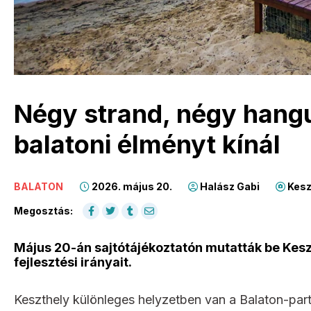
Négy strand, négy hangu
balatoni élményt kínál
BALATON
2026. május 20.
Halász Gabi
Kesz
Megosztás:
Május 20-án sajtótájékoztatón mutatták be Keszt
fejlesztési irányait.
Keszthely különleges helyzetben van a Balaton-parto