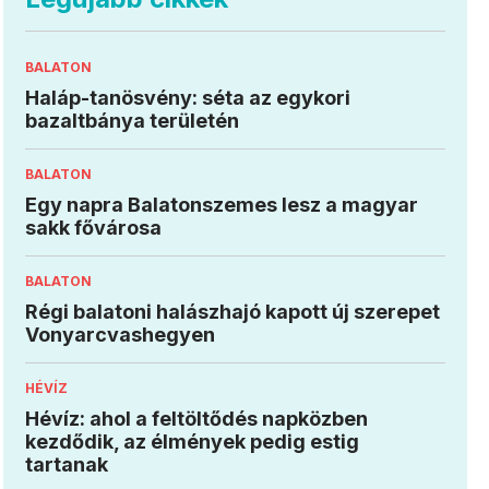
BALATON
Haláp-tanösvény: séta az egykori
bazaltbánya területén
BALATON
Egy napra Balatonszemes lesz a magyar
sakk fővárosa
BALATON
Régi balatoni halászhajó kapott új szerepet
Vonyarcvashegyen
HÉVÍZ
Hévíz: ahol a feltöltődés napközben
kezdődik, az élmények pedig estig
tartanak