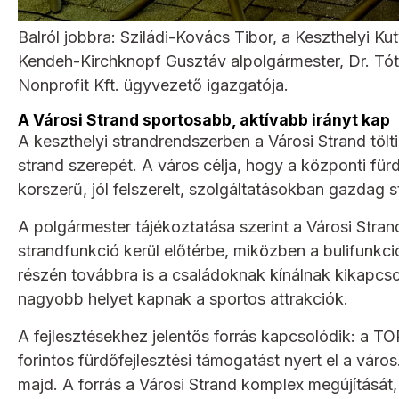
Balról jobbra: Sziládi-Kovács Tibor, a Keszthelyi Ku
Kendeh-Kirchknopf Gusztáv alpolgármester, Dr. Tót
Nonprofit Kft. ügyvezető igazgatója.
A Városi Strand sportosabb, aktívabb irányt kap
A keszthelyi strandrendszerben a Városi Strand töl
strand szerepét. A város célja, hogy a központi fü
korszerű, jól felszerelt, szolgáltatásokban gazdag s
A polgármester tájékoztatása szerint a Városi Stran
strandfunkció kerül előtérbe, miközben a bulifunkció 
részén továbbra is a családoknak kínálnak kikapcso
nagyobb helyet kapnak a sportos attrakciók.
A fejlesztésekhez jelentős forrás kapcsolódik: a TO
forintos fürdőfejlesztési támogatást nyert el a váro
majd. A forrás a Városi Strand komplex megújítását