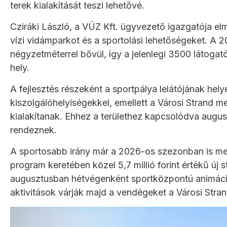
terek kialakítását teszi lehetővé.
Cziráki László, a VÜZ Kft. ügyvezető igazgatója el
vízi vidámparkot és a sportolási lehetőségeket. A 20
négyzetméterrel bővül, így a jelenlegi 3500 látoga
hely.
A fejlesztés részeként a sportpálya lelátójának hel
kiszolgálóhelyiségekkel, emellett a Városi Strand mel
kialakítanak. Ehhez a területhez kapcsolódva augu
rendeznek.
A sportosabb irány már a 2026-os szezonban is me
program keretében közel 5,7 millió forint értékű új
augusztusban hétvégenként sportközpontú animáci
aktivitások várják majd a vendégeket a Városi Stra