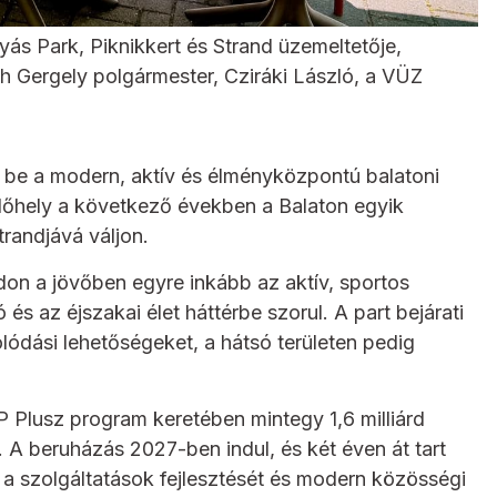
tyás Park, Piknikkert és Strand üzemeltetője,
h Gergely polgármester, Cziráki László, a VÜZ
ti be a modern, aktív és élményközpontú balatoni
rdőhely a következő években a Balaton egyik
trandjává váljon.
don a jövőben egyre inkább az aktív, sportos
és az éjszakai élet háttérbe szorul. A part bejárati
lódási lehetőségeket, a hátsó területen pedig
P Plusz program keretében mintegy 1,6 milliárd
s. A beruházás 2027-ben indul, és két éven át tart
, a szolgáltatások fejlesztését és modern közösségi