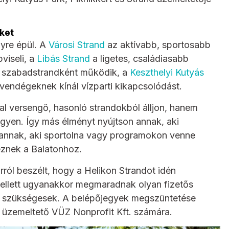
ket
nyre épül. A
Városi Strand
az aktívabb, sportosabb
viseli, a
Libás Strand
a ligetes, családiasabb
 szabadstrandként működik, a
Keszthelyi Kutyás
vendégeknek kínál vízparti kikapcsolódást.
al versengő, hasonló strandokból álljon, hanem
egyen. Így más élményt nyújtson annak, aki
 annak, aki sportolna vagy programokon venne
keznek a Balatonhoz.
rról beszélt, hogy a Helikon Strandot idén
mellett ugyanakkor megmaradnak olyan fizetős
oz szükségesek. A belépőjegyek megszüntetése
az üzemeltető VÜZ Nonprofit Kft. számára.