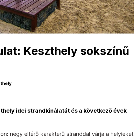
lat: Keszthely sokszínű
thely
hely idei strandkínálatát és a következő évek
n: négy eltérő karakterű stranddal várja a helyieket