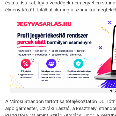
és a turistákat, így a vendégek nem egyetlen strand
élmény között találhatják meg a számukra megfelelő
HIR
A Városi Strandon tartott sajtótájékoztatón Dr. Tó
alpolgármester, Cziráki László, a keszthelyi stran
igazgatója, valamint Sziládi-Kovács Tibor, a Keszth