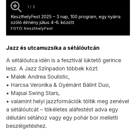
1 / 5
KeszthelyFest 2025 – 3 nap, 100 program, egy nyárra
szóló élmény július 4–6. között
FOTÓ: KeszthelyFest
Jazz és utcamuzsika a sétálóutcán
A sétálóutca idén is a fesztivál lüktető gerince
lesz. A Jazz Színpadon többek közt:
• Malek Andrea Soulistic,
• Harcsa Veronika & Gyémánt Bálint Duo,
• Majsai Swing Stars,
• valamint helyi jazzformációk töltik meg zenével
a sétálóutcát – tökéletes aláfestést adva egy
délutáni sétához vagy egy pohár bor melletti
beszélgetéshez.