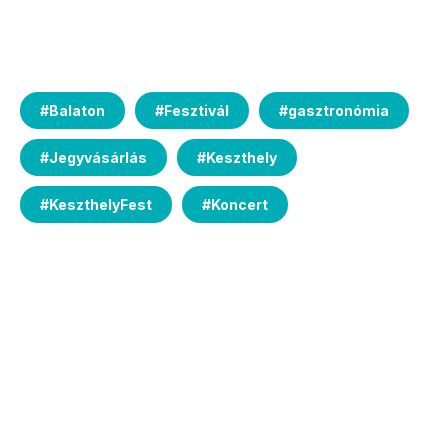
#
Balaton
#
Fesztivál
#
gasztronómia
#
Jegyvásárlás
#
Keszthely
#
KeszthelyFest
#
Koncert