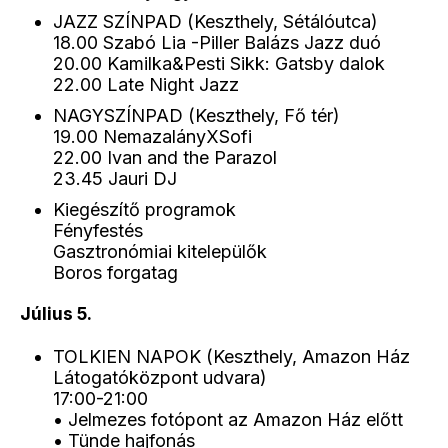
JAZZ SZÍNPAD (Keszthely, Sétálóutca)
18.00 Szabó Lia -Piller Balázs Jazz duó
20.00 Kamilka&Pesti Sikk: Gatsby dalok
22.00 Late Night Jazz
NAGYSZÍNPAD (Keszthely, Fő tér)
19.00 NemazalányXSofi
22.00 Ivan and the Parazol
23.45 Jauri DJ
Kiegészítő programok
Fényfestés
Gasztronómiai kitelepülők
Boros forgatag
Július 5.
TOLKIEN NAPOK (Keszthely, Amazon Ház
Látogatóközpont udvara)
17:00-21:00
• Jelmezes fotópont az Amazon Ház előtt
• Tünde hajfonás