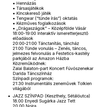
• Hennázás
• Társasjátékok
• Kincskereső játék
• Tengwar (“tünde írás”) oktatás
• Kézműves foglalkozások
• „Drágaszágok” – Középfölde Vásár
18:00-19:00 Interaktív ismeretterjesztő
előadások
20:00-21:00 Tánctanítás, táncház
21:00 Tünde vonulás – Zenés, táncos,
jelmezes felvonulás a Festetics-kastély
parkjából az Amazon Házba
Közreműködnek:
Zalai Balaton-part Koncert Fúvószenekar
Darida Táncszínház
Színpadi programok:
21:30 Instrumentális zeneművek Tolkien
világából
JAZZ SZÍNPAD (Keszthely, Sétálóutca)
18.00 Enyedi Sugárka Jazz Tett
20.00 Noira