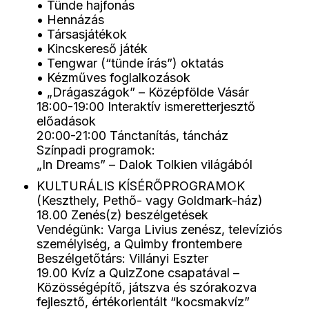
• Tünde hajfonás
• Hennázás
• Társasjátékok
• Kincskereső játék
• Tengwar (“tünde írás”) oktatás
• Kézműves foglalkozások
• „Drágaszágok” – Középfölde Vásár
18:00-19:00 Interaktív ismeretterjesztő
előadások
20:00-21:00 Tánctanítás, táncház
Színpadi programok:
„In Dreams” – Dalok Tolkien világából
KULTURÁLIS KÍSÉRŐPROGRAMOK
(Keszthely, Pethő- vagy Goldmark-ház)
18.00 Zenés(z) beszélgetések
Vendégünk: Varga Livius zenész, televíziós
személyiség, a Quimby frontembere
Beszélgetőtárs: Villányi Eszter
19.00 Kvíz a QuizZone csapatával –
Közösségépítő, játszva és szórakozva
fejlesztő, értékorientált “kocsmakvíz”