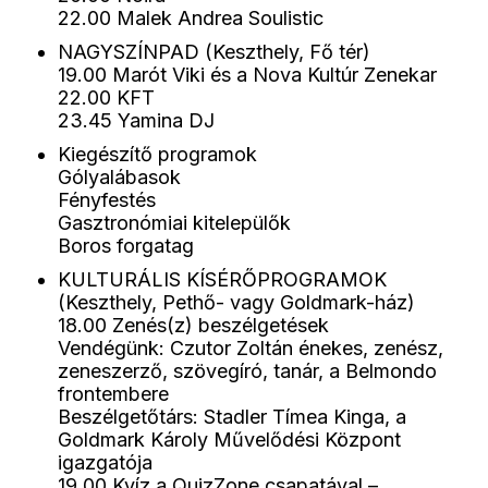
22.00 Malek Andrea Soulistic
NAGYSZÍNPAD (Keszthely, Fő tér)
19.00 Marót Viki és a Nova Kultúr Zenekar
22.00 KFT
23.45 Yamina DJ
Kiegészítő programok
Gólyalábasok
Fényfestés
Gasztronómiai kitelepülők
Boros forgatag
KULTURÁLIS KÍSÉRŐPROGRAMOK
(Keszthely, Pethő- vagy Goldmark-ház)
18.00 Zenés(z) beszélgetések
Vendégünk: Czutor Zoltán énekes, zenész,
zeneszerző, szövegíró, tanár, a Belmondo
frontembere
Beszélgetőtárs: Stadler Tímea Kinga, a
Goldmark Károly Művelődési Központ
igazgatója
19.00 Kvíz a QuizZone csapatával –