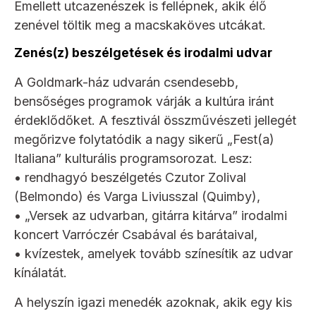
Emellett utcazenészek is fellépnek, akik élő
zenével töltik meg a macskaköves utcákat.
Zenés(z) beszélgetések és irodalmi udvar
A Goldmark-ház udvarán csendesebb,
bensőséges programok várják a kultúra iránt
érdeklődőket. A fesztivál összművészeti jellegét
megőrizve folytatódik a nagy sikerű „Fest(a)
Italiana” kulturális programsorozat. Lesz:
• rendhagyó beszélgetés Czutor Zolival
(Belmondo) és Varga Liviusszal (Quimby),
• „Versek az udvarban, gitárra kitárva” irodalmi
koncert Varróczér Csabával és barátaival,
• kvízestek, amelyek tovább színesítik az udvar
kínálatát.
A helyszín igazi menedék azoknak, akik egy kis