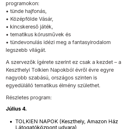
programokon:
• tünde hajfonás,
• Középfölde Vásár,
• kincskereső játék,
• tematikus kórusművek és
• tündevonulás idézi meg a fantasyirodalom
legszebb világát.
A szervezők ígérete szerint ez csak a kezdet – a
Keszthelyi Tolkien Napokból évről évre egyre
nagyobb szabású, országos szinten is
egyedülálló tematikus élmény születhet.
Részletes program:
Július 4.
TOLKIEN NAPOK (Keszthely, Amazon Ház
Látogatóközpont udvara)