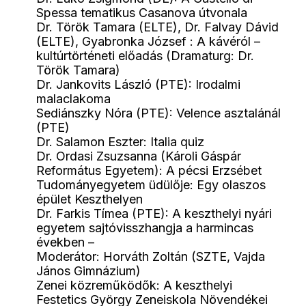
Spessa tematikus Casanova útvonala
Dr. Török Tamara (ELTE), Dr. Falvay Dávid
(ELTE), Gyabronka József : A kávéról –
kultúrtörténeti előadás (Dramaturg: Dr.
Török Tamara)
Dr. Jankovits László (PTE): Irodalmi
malaclakoma
Sediánszky Nóra (PTE): Velence asztalánál
(PTE)
Dr. Salamon Eszter: Italia quiz
Dr. Ordasi Zsuzsanna (Károli Gáspár
Református Egyetem): A pécsi Erzsébet
Tudományegyetem üdülője: Egy olaszos
épület Keszthelyen
Dr. Farkis Tímea (PTE): A keszthelyi nyári
egyetem sajtóvisszhangja a harmincas
években –
Moderátor: Horváth Zoltán (SZTE, Vajda
János Gimnázium)
Zenei közreműködők: A keszthelyi
Festetics György Zeneiskola Növendékei