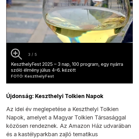
3 / 5
KeszthelyFest 2025 – 3 nap, 100 program, egy nyárra
szóló élmény július 4–6. között
FOTÓ: KeszthelyFest
Újdonság: Keszthelyi Tolkien Napok
Az idei év meglepetése a Keszthelyi Tolkien
Napok, amelyet a Magyar Tolkien Társasággal
közösen rendeznek. Az Amazon Ház udvarában
és a kastélyparkban zajló tematikus