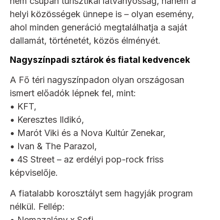
nem csupán turisztikai látványosság, hanem a
helyi közösségek ünnepe is – olyan esemény,
ahol minden generáció megtalálhatja a saját
dallamát, történetét, közös élményét.
Nagyszínpadi sztárok és fiatal kedvencek
A Fő téri nagyszínpadon olyan országosan
ismert előadók lépnek fel, mint:
• KFT,
• Keresztes Ildikó,
• Marót Viki és a Nova Kultúr Zenekar,
• Ivan & The Parazol,
• 4S Street – az erdélyi pop-rock friss
képviselője.
A fiatalabb korosztályt sem hagyják program
nélkül. Fellép:
• Nemazalány x Sofi,