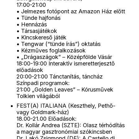
17:00-21:00
• Jelmezes fotópont az Amazon Ház előtt
• Tünde hajfonás
• Hennázás
• Társasjátékok
• Kincskereső játék
• Tengwar (“tünde írás”) oktatás
• Kézműves foglalkozások
• „Drágaszágok” – Középfölde Vásár
18:00-19:00 Interaktív ismeretterjesztő
előadások
20:00-21:00 Tánctanítás, táncház
Színpadi programok:
21:00 „Golden Leaves” – Kórusművek
Tolkien világából
FEST(A) ITALIANA (Keszthely, Pethő-
vagy Goldmark-ház)
18.00-21.00 Előadások:
Dr. Kollár Andrea (SZTE): Olasz térhódítás
a magyar gasztronómiai szókincsben
Dr. Lakó Zsigmond (DE): A Castello di