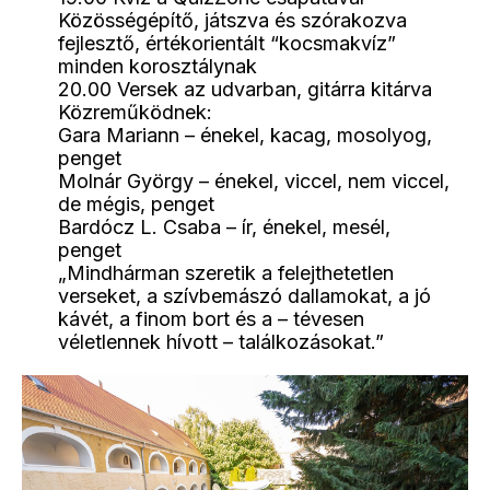
Közösségépítő, játszva és szórakozva
fejlesztő, értékorientált “kocsmakvíz”
minden korosztálynak
20.00 Versek az udvarban, gitárra kitárva
Közreműködnek:
Gara Mariann – énekel, kacag, mosolyog,
penget
Molnár György – énekel, viccel, nem viccel,
de mégis, penget
Bardócz L. Csaba – ír, énekel, mesél,
penget
„Mindhárman szeretik a felejthetetlen
verseket, a szívbemászó dallamokat, a jó
kávét, a finom bort és a – tévesen
véletlennek hívott – találkozásokat.”