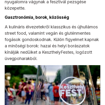
nyugalomra vágynak a fesztivál pezsgése
közepette.
Gasztronómia, borok, közösség
A kulináris élvezetekről klasszikus és újhullámos
street food, valamint vegán és gluténmentes
fogások gondoskodnak. Külön figyelmet kapnak
a minőségi borok: hazai és helyi borászatok
kínálják nedűiket a KeszthelyFestes, logózott
üvegpoharakból.