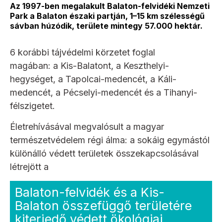
Az 1997-ben megalakult Balaton-felvidéki Nemzeti
Park a Balaton északi partján, 1–15 km szélességű
sávban húzódik, területe mintegy 57.000 hektár.
6 korábbi tájvédelmi körzetet foglal
magában: a Kis-Balatont, a Keszthelyi-
hegységet, a Tapolcai-medencét, a Káli-
medencét, a Pécselyi-medencét és a Tihanyi-
félszigetet.
Életrehívásával megvalósult a magyar
természetvédelem régi álma: a sokáig egymástól
különálló védett területek összekapcsolásával
létrejött a
Balaton-felvidék és a Kis-
Balaton összefüggő területére
kiterjedő védett ökológiai