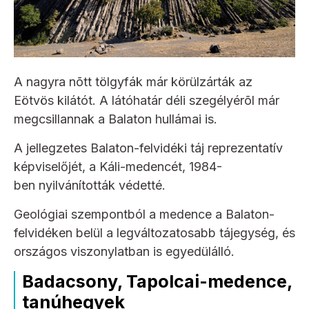
A nagyra nõtt tölgyfák már körülzárták az
Eötvös kilátót. A látóhatár déli szegélyérõl már
megcsillannak a Balaton hullámai is.
A jellegzetes Balaton-felvidéki táj reprezentatív
képviselőjét, a Káli-medencét, 1984-
ben nyilvánították védetté.
Geológiai szempontból a medence a Balaton-
felvidéken belül a legváltozatosabb tájegység, és
országos viszonylatban is egyedülálló.
Badacsony, Tapolcai-medence,
tanúhegyek