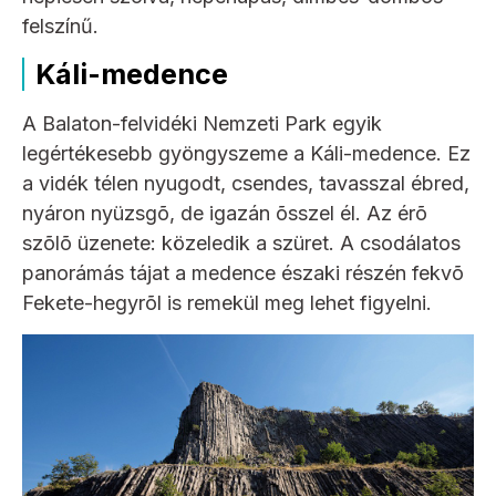
felszínű.
Káli-medence
A Balaton-felvidéki Nemzeti Park egyik
legértékesebb gyöngyszeme a Káli-medence. Ez
a vidék télen nyugodt, csendes, tavasszal ébred,
nyáron nyüzsgõ, de igazán õsszel él. Az érõ
szõlõ üzenete: közeledik a szüret. A csodálatos
panorámás tájat a medence északi részén fekvõ
Fekete-hegyrõl is remekül meg lehet figyelni.