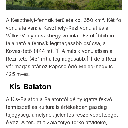
A Keszthelyi-fennsík területe kb. 350 km². Két fő
vonulata van: a Keszthely-Rezi vonulat és a
Vállus-Vonyarcvashegy vonulat. Ez utóbbiban
található a fennsík legmagasabb csúcsa, a
Köves-tető (444 m).[1] A másik vonulatban a
Rezi-tető (431 m) a legmagasabb,[1] de a Rezi
vár magaslatához kapcsolódó Meleg-hegy is
425 m-es.
Kis-Balaton
A Kis-Balaton a Balatontól délnyugatra fekvő,
természeti és kulturális értékekben gazdag
tájegység, amelynek jelentős része védettséget
élvez. A terület a Zala folyó torkolatvidéke,