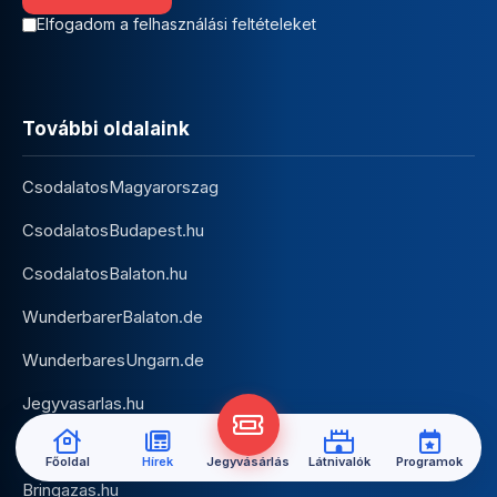
Elfogadom a felhasználási feltételeket
További oldalaink
CsodalatosMagyarorszag
CsodalatosBudapest.hu
CsodalatosBalaton.hu
WunderbarerBalaton.de
WunderbaresUngarn.de
Jegyvasarlas.hu
Hajozas.hu
Főoldal
Hírek
Jegyvásárlás
Látnivalók
Programok
Bringazas.hu