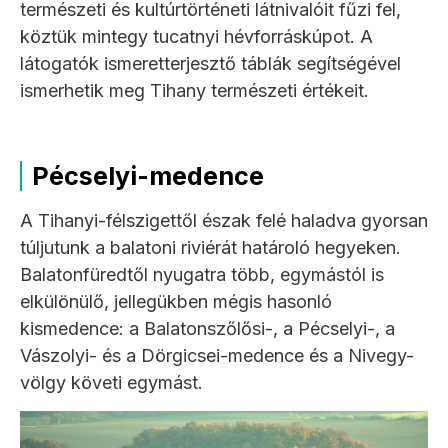
természeti és kultúrtörténeti látnivalóit fűzi fel,
köztük mintegy tucatnyi hévforráskúpot. A
látogatók ismeretterjesztő táblák segítségével
ismerhetik meg Tihany természeti értékeit.
Pécselyi-medence
A Tihanyi-félszigettől észak felé haladva gyorsan
túljutunk a balatoni riviérát határoló hegyeken.
Balatonfüredtől nyugatra több, egymástól is
elkülönülő, jellegükben mégis hasonló
kismedence: a Balatonszőlősi-, a Pécselyi-, a
Vászolyi- és a Dörgicsei-medence és a Nivegy-
völgy követi egymást.