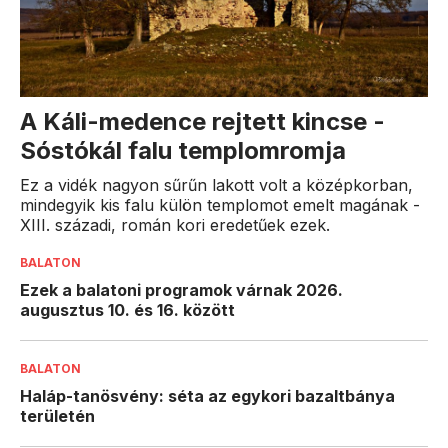
A Káli-medence rejtett kincse -
Sóstókál falu templomromja
Ez a vidék nagyon sűrűn lakott volt a középkorban,
mindegyik kis falu külön templomot emelt magának -
XIII. századi, román kori eredetűek ezek.
BALATON
Ezek a balatoni programok várnak 2026.
augusztus 10. és 16. között
BALATON
Haláp-tanösvény: séta az egykori bazaltbánya
területén