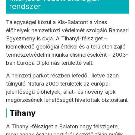
rendszer
Tájegységei közül a Kis-Balatont a vizes
élőhelyek nemzetközi védelmét szolgáló Ramsari
Egyezmény is óvja. A Tihanyi-félsziget –
kiemelkedő geológiai értékei és a területen zajló
természetvédelmi munka elismeréseként – 2003-
ban Európa Diplomás területté vált.
A nemzeti parkot részben lefedő, illetve azon
túlnyúló Natura 2000 területek az európai
jelentőségű élőhelyek, állat- és növényfajok
megőrzésének lehetőségét hivatottak biztosítani.
Tihany
A Tihanyi-félsziget a Balaton nagy félszigete,
mely annak északi partjáról Aszófő táján nyúlik