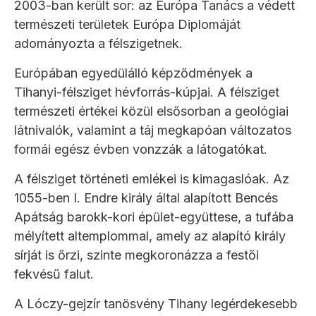
2003-ban került sor: az Európa Tanács a védett
természeti területek Európa Diplomáját
adományozta a félszigetnek.
Európában egyedülálló képződmények a
Tihanyi-félsziget hévforrás-kúpjai. A félsziget
természeti értékei közül elsősorban a geológiai
látnivalók, valamint a táj megkapóan változatos
formái egész évben vonzzák a látogatókat.
A félsziget történeti emlékei is kimagaslóak. Az
1055-ben I. Endre király által alapított Bencés
Apátság barokk-kori épület-együttese, a tufába
mélyített altemplommal, amely az alapító király
sírját is őrzi, szinte megkoronázza a festői
fekvésű falut.
A Lóczy-gejzír tanösvény Tihany legérdekesebb