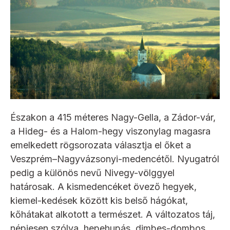
Északon a 415 méteres Nagy-Gella, a Zádor-vár,
a Hideg- és a Halom-hegy viszonylag magasra
emelkedett rögsorozata választja el őket a
Veszprém–Nagyvázsonyi-medencétől. Nyugatról
pedig a különös nevű Nivegy-völggyel
határosak. A kismedencéket övező hegyek,
kiemel-kedések között kis belső hágókat,
kőhátakat alkotott a természet. A változatos táj,
népiesen szólva, hepehupás, dimbes-dombos