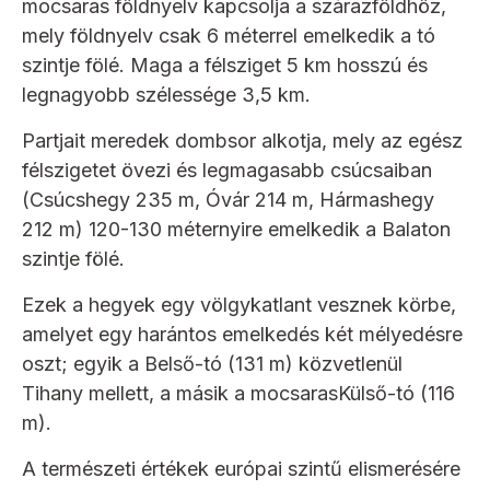
mocsaras földnyelv kapcsolja a szárazföldhöz,
mely földnyelv csak 6 méterrel emelkedik a tó
szintje fölé. Maga a félsziget 5 km hosszú és
legnagyobb szélessége 3,5 km.
Partjait meredek dombsor alkotja, mely az egész
félszigetet övezi és legmagasabb csúcsaiban
(Csúcshegy 235 m, Óvár 214 m, Hármashegy
212 m) 120-130 méternyire emelkedik a Balaton
szintje fölé.
Ezek a hegyek egy völgykatlant vesznek körbe,
amelyet egy harántos emelkedés két mélyedésre
oszt; egyik a Belső-tó (131 m) közvetlenül
Tihany mellett, a másik a mocsarasKülső-tó (116
m).
A természeti értékek európai szintű elismerésére