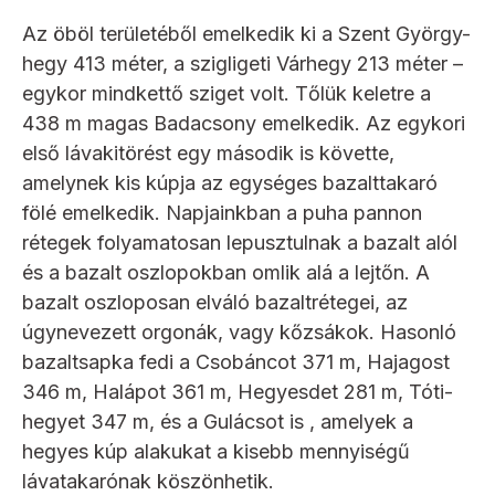
Az öböl területéből emelkedik ki a Szent György-
hegy 413 méter, a szigligeti Várhegy 213 méter –
egykor mindkettő sziget volt. Tőlük keletre a
438 m magas Badacsony emelkedik. Az egykori
első lávakitörést egy második is követte,
amelynek kis kúpja az egységes bazalttakaró
fölé emelkedik. Napjainkban a puha pannon
rétegek folyamatosan lepusztulnak a bazalt alól
és a bazalt oszlopokban omlik alá a lejtőn. A
bazalt oszloposan elváló bazaltrétegei, az
úgynevezett orgonák, vagy kőzsákok. Hasonló
bazaltsapka fedi a Csobáncot 371 m, Hajagost
346 m, Halápot 361 m, Hegyesdet 281 m, Tóti-
hegyet 347 m, és a Gulácsot is , amelyek a
hegyes kúp alakukat a kisebb mennyiségű
lávatakarónak köszönhetik.