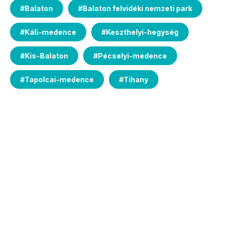
#
Balaton
#
Balaton felvidéki nemzeti park
#
Káli-medence
#
Keszthelyi-hegység
#
Kis-Balaton
#
Pécselyi-medence
#
Tapolcai-medence
#
Tihany