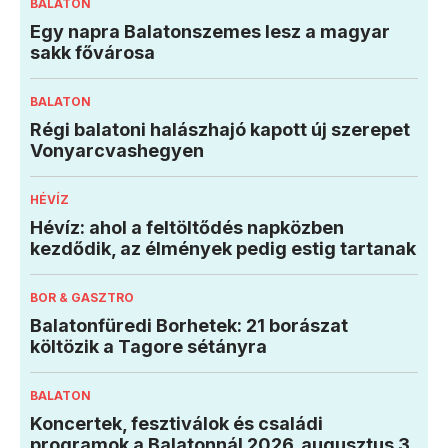
BALATON
Egy napra Balatonszemes lesz a magyar
sakk fővárosa
BALATON
Régi balatoni halászhajó kapott új szerepet
Vonyarcvashegyen
HÉVÍZ
Hévíz: ahol a feltöltődés napközben
kezdődik, az élmények pedig estig tartanak
BOR & GASZTRO
Balatonfüredi Borhetek: 21 borászat
költözik a Tagore sétányra
BALATON
Koncertek, fesztiválok és családi
programok a Balatonnál 2026. augusztus 3.