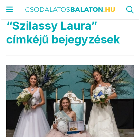
“Szilassy Laura”
címkéjű bejegyzések