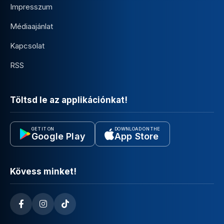
Impresszum
Médiaajánlat
Kapcsolat
RSS
Töltsd le az applikációnkat!
GET IT ON
DOWNLOAD ON THE
Google Play
App Store
Kövess minket!