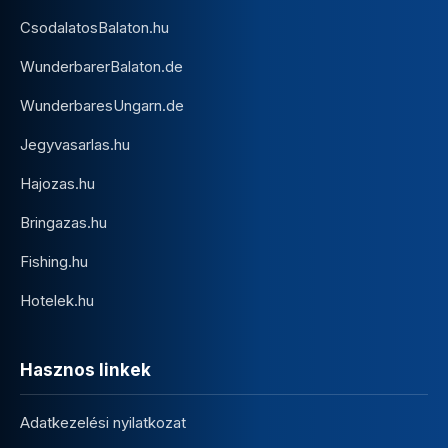
CsodalatosBalaton.hu
WunderbarerBalaton.de
WunderbaresUngarn.de
Jegyvasarlas.hu
Hajozas.hu
Bringazas.hu
Fishing.hu
Hotelek.hu
Hasznos linkek
Adatkezelési nyilatkozat