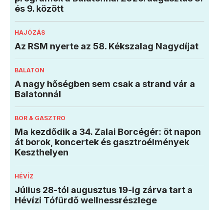
és 9. között
HAJÓZÁS
Az RSM nyerte az 58. Kékszalag Nagydíjat
BALATON
A nagy hőségben sem csak a strand vár a
Balatonnál
BOR & GASZTRO
Ma kezdődik a 34. Zalai Borcégér: öt napon
át borok, koncertek és gasztroélmények
Keszthelyen
HÉVÍZ
Július 28-tól augusztus 19-ig zárva tart a
Hévízi Tófürdő wellnessrészlege