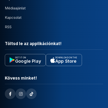
Médiaajánlat
Kapcsolat
RSS
Töltsd le az applikációnkat!
GET IT ON
DOWNLOAD ON THE
Google Play
App Store
Kövess minket!