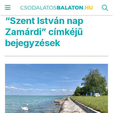
“Szent István nap
Zamárdi” címkéjű
bejegyzések