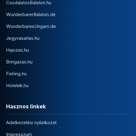
CsodalatosBalaton.hu
WunderbarerBalaton.de
WunderbaresUngarn.de
Jegyvasarlas.hu
Hajozas.hu
Bringazas.hu
Fishing.hu
Hotelek.hu
Hasznos linkek
Adatkezelési nyilatkozat
Impresszum