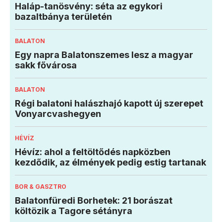
Haláp-tanösvény: séta az egykori
bazaltbánya területén
BALATON
Egy napra Balatonszemes lesz a magyar
sakk fővárosa
BALATON
Régi balatoni halászhajó kapott új szerepet
Vonyarcvashegyen
HÉVÍZ
Hévíz: ahol a feltöltődés napközben
kezdődik, az élmények pedig estig tartanak
BOR & GASZTRO
Balatonfüredi Borhetek: 21 borászat
költözik a Tagore sétányra