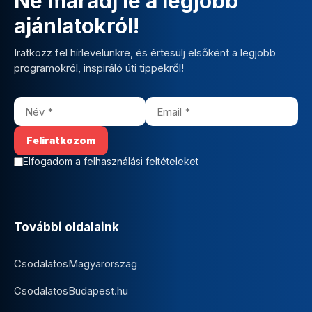
Ne maradj le a legjobb
ajánlatokról!
Iratkozz fel hírlevelünkre, és értesülj elsőként a legjobb
programokról, inspiráló úti tippekről!
Elfogadom a felhasználási feltételeket
További oldalaink
CsodalatosMagyarorszag
CsodalatosBudapest.hu