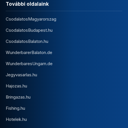
További oldalaink
CsodalatosMagyarorszag
CsodalatosBudapest.hu
CsodalatosBalaton.hu
WunderbarerBalaton.de
WunderbaresUngarn.de
Jegyvasarlas.hu
Hajozas.hu
Bringazas.hu
Fishing.hu
Hotelek.hu