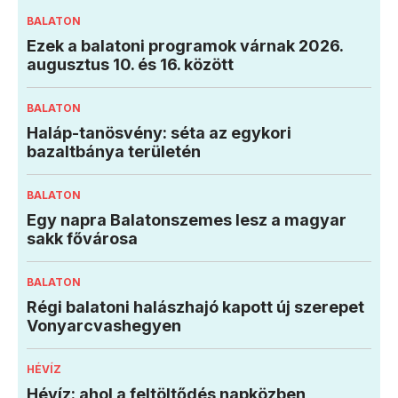
BALATON
Ezek a balatoni programok várnak 2026.
augusztus 10. és 16. között
BALATON
Haláp-tanösvény: séta az egykori
bazaltbánya területén
BALATON
Egy napra Balatonszemes lesz a magyar
sakk fővárosa
BALATON
Régi balatoni halászhajó kapott új szerepet
Vonyarcvashegyen
HÉVÍZ
Hévíz: ahol a feltöltődés napközben