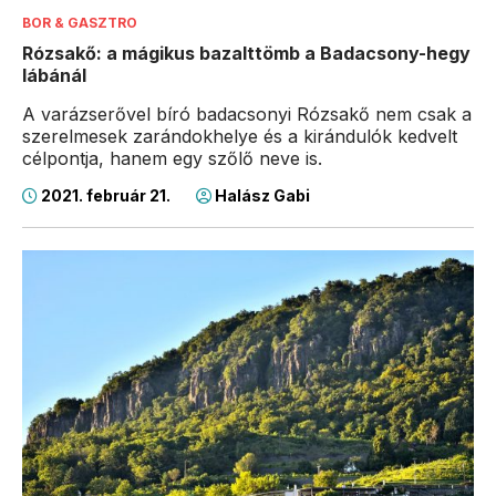
BOR & GASZTRO
Rózsakő: a mágikus bazalttömb a Badacsony-hegy
lábánál
A varázserővel bíró badacsonyi Rózsakő nem csak a
szerelmesek zarándokhelye és a kirándulók kedvelt
célpontja, hanem egy szőlő neve is.
2021. február 21.
Halász Gabi