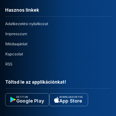
Hasznos linkek
Adatkezelési nyilatkozat
Impresszum
Médiaajánlat
Kapcsolat
RSS
Töltsd le az applikációnkat!
GET IT ON
DOWNLOAD ON THE
Google Play
App Store