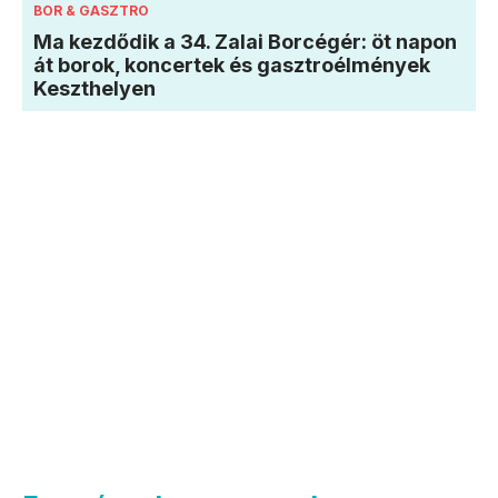
BOR & GASZTRO
Ma kezdődik a 34. Zalai Borcégér: öt napon
át borok, koncertek és gasztroélmények
Keszthelyen