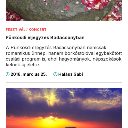
FESZTIVÁL / KONCERT
Pünkösdi eljegyzés Badacsonyban
A Pünkösdi eljegyzés Badacsonyban nemcsak
romantikus ünnep, hanem borkóstolóval egybekötött
családi program is, ahol hagyományok, népszokások
kelnek új életre.
2018. március 25.
Halász Gabi