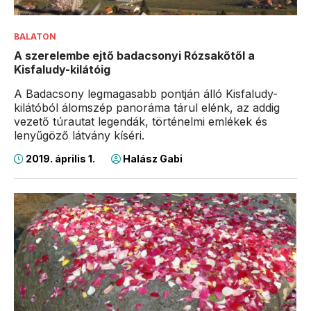
BALATON
A szerelembe ejtő badacsonyi Rózsakőtől a
Kisfaludy-kilátóig
A Badacsony legmagasabb pontján álló Kisfaludy-
kilátóból álomszép panoráma tárul elénk, az addig
vezető túrautat legendák, történelmi emlékek és
lenyűgöző látvány kíséri.
2019. április 1.
Halász Gabi