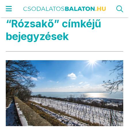
“Rózsakő” címkéjű
bejegyzések