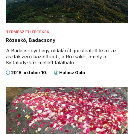
TERMÉSZETI ÉRTÉKEK
Rózsakő, Badacsony
A Badacsonyi hegy oldaláról gurulhatott le az az
asztalszerű bazalttömb, a Rózsakő, amely a
Kisfaludy-ház mellett található.
2018. október 10.
Halász Gabi