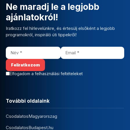
Ne maradj le a legjobb
ajánlatokról!
Iratkozz fel hírlevelünkre, és értesülj elsőként a legjobb
programokról, inspiráló úti tippekről!
Elfogadom a felhasználási feltételeket
További oldalaink
CsodalatosMagyarorszag
CsodalatosBudapest.hu