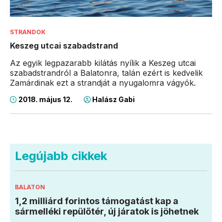
STRANDOK
Keszeg utcai szabadstrand
Az egyik legpazarabb kilátás nyílik a Keszeg utcai
szabadstrandról a Balatonra, talán ezért is kedvelik
Zamárdinak ezt a strandját a nyugalomra vágyók.
2018. május 12.
Halász Gabi
Legújabb cikkek
BALATON
1,2 milliárd forintos támogatást kap a
sármelléki repülőtér, új járatok is jöhetnek