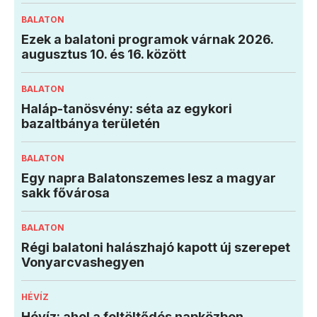
BALATON
Ezek a balatoni programok várnak 2026.
augusztus 10. és 16. között
BALATON
Haláp-tanösvény: séta az egykori
bazaltbánya területén
BALATON
Egy napra Balatonszemes lesz a magyar
sakk fővárosa
BALATON
Régi balatoni halászhajó kapott új szerepet
Vonyarcvashegyen
HÉVÍZ
Hévíz: ahol a feltöltődés napközben