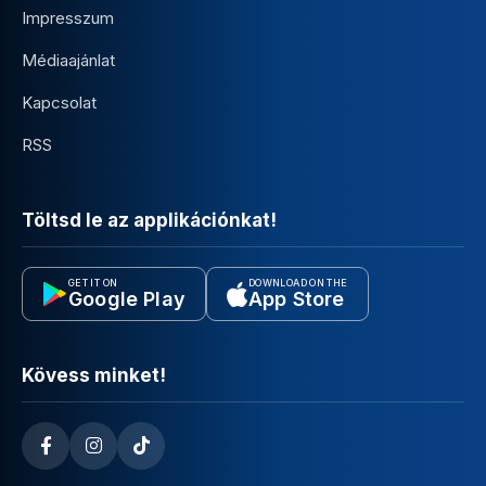
Impresszum
Médiaajánlat
Kapcsolat
RSS
Töltsd le az applikációnkat!
GET IT ON
DOWNLOAD ON THE
Google Play
App Store
Kövess minket!