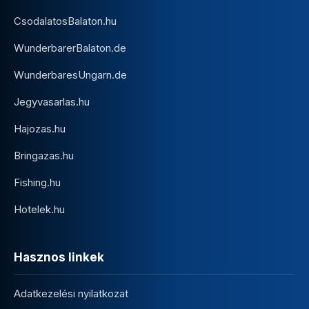
CsodalatosBalaton.hu
WunderbarerBalaton.de
WunderbaresUngarn.de
Jegyvasarlas.hu
Hajozas.hu
Bringazas.hu
Fishing.hu
Hotelek.hu
Hasznos linkek
Adatkezelési nyilatkozat