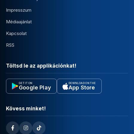
Impresszum
Médiaajánlat
Kapcsolat
RSS
Töltsd le az applikációnkat!
GET IT ON
DOWNLOAD ON THE
Google Play
App Store
Kövess minket!