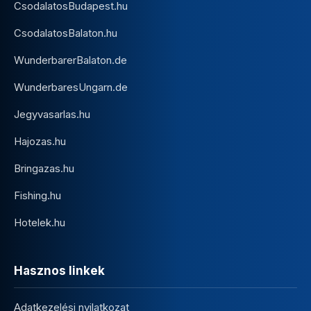
CsodalatosBudapest.hu
CsodalatosBalaton.hu
WunderbarerBalaton.de
WunderbaresUngarn.de
Jegyvasarlas.hu
Hajozas.hu
Bringazas.hu
Fishing.hu
Hotelek.hu
Hasznos linkek
Adatkezelési nyilatkozat