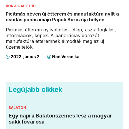
BOR & GASZTRO
Picitmás néven új étterem és manufaktúra nyílt a
csodás panorámájú Papok Borozója helyén
Picitmás étterem nyitvatartás, étlap, asztalfoglalás,
információk, képek. A panorámás borozót
manufaktúra étteremnek álmodták meg az új
üzemeltetők.
2022. június 2.
Noé Veronika
Legújabb cikkek
BALATON
Egy napra Balatonszemes lesz a magyar
sakk fővárosa