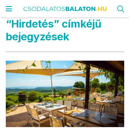
“Hirdetés” címkéjű
bejegyzések