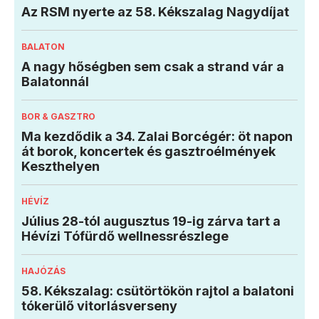
Az RSM nyerte az 58. Kékszalag Nagydíjat
BALATON
A nagy hőségben sem csak a strand vár a
Balatonnál
BOR & GASZTRO
Ma kezdődik a 34. Zalai Borcégér: öt napon
át borok, koncertek és gasztroélmények
Keszthelyen
HÉVÍZ
Július 28-tól augusztus 19-ig zárva tart a
Hévízi Tófürdő wellnessrészlege
HAJÓZÁS
58. Kékszalag: csütörtökön rajtol a balatoni
tókerülő vitorlásverseny