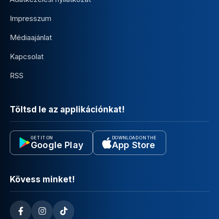
Impresszum
Médiaajánlat
Kapcsolat
RSS
Töltsd le az applikációnkat!
GET IT ON
DOWNLOAD ON THE
Google Play
App Store
Kövess minket!