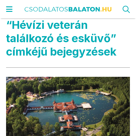
“Hévízi veterán
találkozó és esküvő”
címkéjű bejegyzések