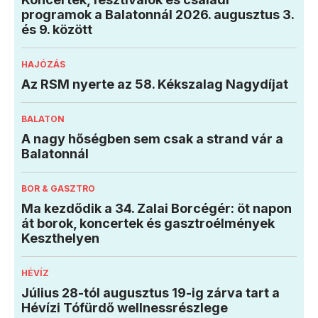
programok a Balatonnál 2026. augusztus 3.
és 9. között
HAJÓZÁS
Az RSM nyerte az 58. Kékszalag Nagydíjat
BALATON
A nagy hőségben sem csak a strand vár a
Balatonnál
BOR & GASZTRO
Ma kezdődik a 34. Zalai Borcégér: öt napon
át borok, koncertek és gasztroélmények
Keszthelyen
HÉVÍZ
Július 28-tól augusztus 19-ig zárva tart a
Hévízi Tófürdő wellnessrészlege