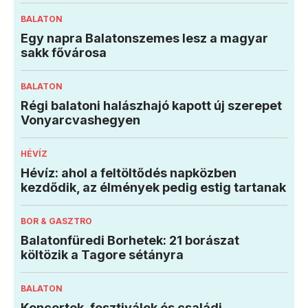
BALATON
Egy napra Balatonszemes lesz a magyar
sakk fővárosa
BALATON
Régi balatoni halászhajó kapott új szerepet
Vonyarcvashegyen
HÉVÍZ
Hévíz: ahol a feltöltődés napközben
kezdődik, az élmények pedig estig tartanak
BOR & GASZTRO
Balatonfüredi Borhetek: 21 borászat
költözik a Tagore sétányra
BALATON
Koncertek, fesztiválok és családi