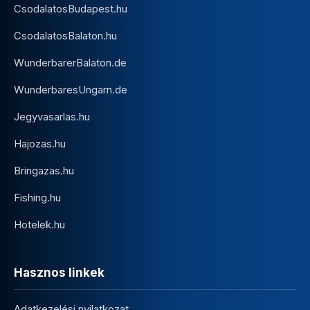
CsodalatosBudapest.hu
CsodalatosBalaton.hu
WunderbarerBalaton.de
WunderbaresUngarn.de
Jegyvasarlas.hu
Hajozas.hu
Bringazas.hu
Fishing.hu
Hotelek.hu
Hasznos linkek
Adatkezelési nyilatkozat