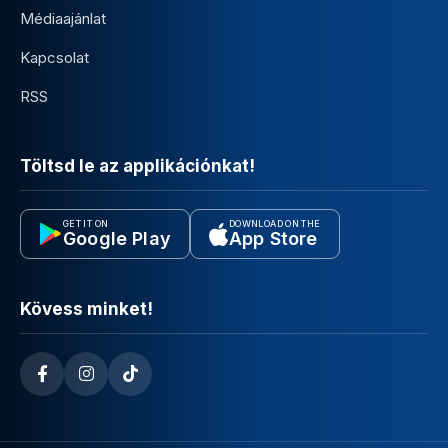
Médiaajánlat
Kapcsolat
RSS
Töltsd le az applikációnkat!
GET IT ON
DOWNLOAD ON THE
Google Play
App Store
Kövess minket!