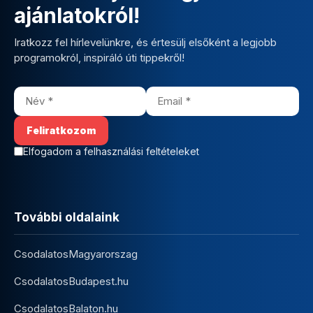
ajánlatokról!
Iratkozz fel hírlevelünkre, és értesülj elsőként a legjobb
programokról, inspiráló úti tippekről!
Elfogadom a felhasználási feltételeket
További oldalaink
CsodalatosMagyarorszag
CsodalatosBudapest.hu
CsodalatosBalaton.hu