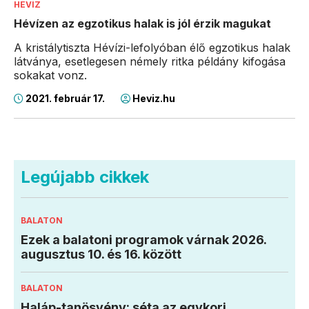
HÉVÍZ
Hévízen az egzotikus halak is jól érzik magukat
A kristálytiszta Hévízi-lefolyóban élő egzotikus halak
látványa, esetlegesen némely ritka példány kifogása
sokakat vonz.
2021. február 17.
Heviz.hu
Legújabb cikkek
BALATON
Ezek a balatoni programok várnak 2026.
augusztus 10. és 16. között
BALATON
Haláp-tanösvény: séta az egykori