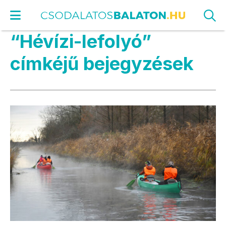
“Hévízi-lefolyó”
címkéjű bejegyzések