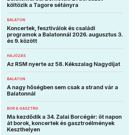
költözik a Tagore sétányra
BALATON
Koncertek, fesztiválok és családi
programok a Balatonnál 2026. augusztus 3.
és 9. között
HAJÓZÁS
Az RSM nyerte az 58. Kékszalag Nagydíjat
BALATON
A nagy hőségben sem csak a strand vár a
Balatonnál
BOR & GASZTRO
Ma kezdődik a 34. Zalai Borcégér: öt napon
át borok, koncertek és gasztroélmények
Keszthelyen