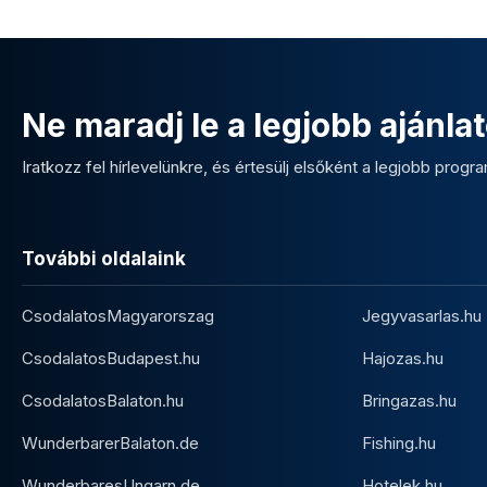
Ne maradj le a legjobb ajánlat
Iratkozz fel hírlevelünkre, és értesülj elsőként a legjobb program
További oldalaink
CsodalatosMagyarorszag
Jegyvasarlas.hu
CsodalatosBudapest.hu
Hajozas.hu
CsodalatosBalaton.hu
Bringazas.hu
WunderbarerBalaton.de
Fishing.hu
WunderbaresUngarn.de
Hotelek.hu