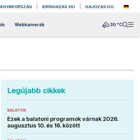
MAGYARORSZÁG
BRINGAZAS.HU
HAJOZAS.HU
lók
Webkamerák
30 °
C
Legújabb cikkek
BALATON
Ezek a balatoni programok várnak 2026.
augusztus 10. és 16. között