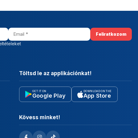
eltételeket
Töltsd le az applikációnkat!
GET IT ON
DOWNLOAD ON THE
Google Play
App Store
Kövess minket!