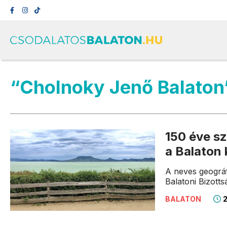
“Cholnoky Jenő Balaton
150 éve sz
a Balaton 
A neves geográf
Balatoni Bizotts
2
BALATON