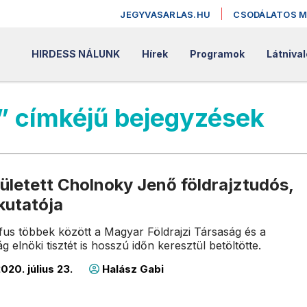
JEGYVASARLAS.HU
CSODÁLATOS 
HIRDESS NÁLUNK
Hírek
Programok
Látniva
” címkéjű bejegyzések
ületett Cholnoky Jenő földrajztudós,
kutatója
us többek között a Magyar Földrajzi Társaság és a
ág elnöki tisztét is hosszú időn keresztül betöltötte.
020. július 23.
Halász Gabi