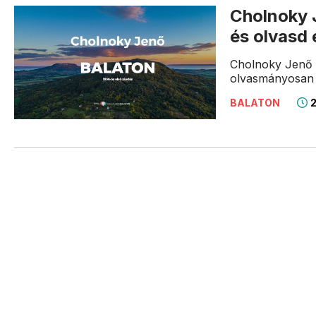
Cholnoky J
és olvasd 
Cholnoky Jenő a
olvasmányosan í
2
BALATON