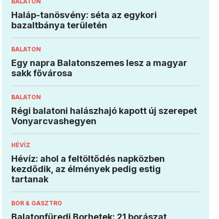
BALATON
Haláp-tanösvény: séta az egykori
bazaltbánya területén
BALATON
Egy napra Balatonszemes lesz a magyar
sakk fővárosa
BALATON
Régi balatoni halászhajó kapott új szerepet
Vonyarcvashegyen
HÉVÍZ
Hévíz: ahol a feltöltődés napközben
kezdődik, az élmények pedig estig
tartanak
BOR & GASZTRO
Balatonfüredi Borhetek: 21 borászat