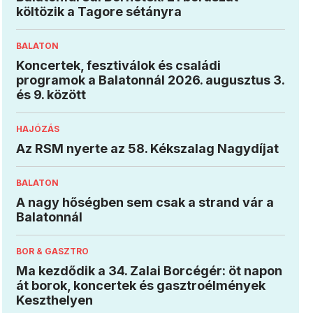
költözik a Tagore sétányra
BALATON
Koncertek, fesztiválok és családi
programok a Balatonnál 2026. augusztus 3.
és 9. között
HAJÓZÁS
Az RSM nyerte az 58. Kékszalag Nagydíjat
BALATON
A nagy hőségben sem csak a strand vár a
Balatonnál
BOR & GASZTRO
Ma kezdődik a 34. Zalai Borcégér: öt napon
át borok, koncertek és gasztroélmények
Keszthelyen