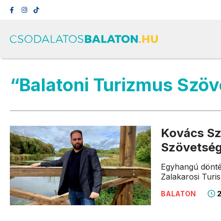
“Balatoni Turizmus Szö
Kovács Sz
Szövetség
Egyhangú döntés
Zalakarosi Turis
2
BALATON