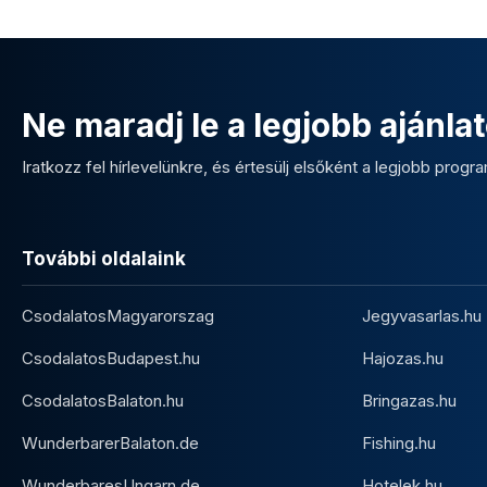
Ne maradj le a legjobb ajánlat
Iratkozz fel hírlevelünkre, és értesülj elsőként a legjobb program
További oldalaink
CsodalatosMagyarorszag
Jegyvasarlas.hu
CsodalatosBudapest.hu
Hajozas.hu
CsodalatosBalaton.hu
Bringazas.hu
WunderbarerBalaton.de
Fishing.hu
WunderbaresUngarn.de
Hotelek.hu