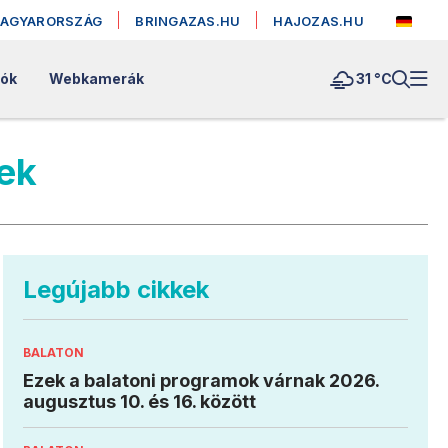
MAGYARORSZÁG
BRINGAZAS.HU
HAJOZAS.HU
lók
Webkamerák
31 °
C
ek
Legújabb cikkek
BALATON
Ezek a balatoni programok várnak 2026.
augusztus 10. és 16. között