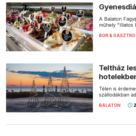
Gyenesdiás
A Balaton Fagyi
műhely "Illatos 
BOR & GASZTRO
Teltház le
hotelekbe
Télen is érdeme
szállodákban ad
2
BALATON