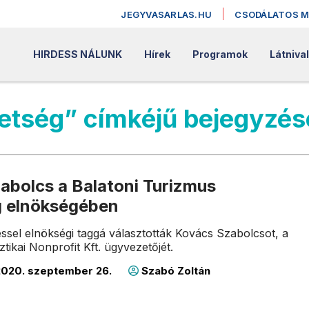
JEGYVASARLAS.HU
CSODÁLATOS 
HIRDESS NÁLUNK
Hírek
Programok
Látniva
vetség” címkéjű bejegyzés
abolcs a Balatoni Turizmus
 elnökségében
sel elnökségi taggá választották Kovács Szabolcsot, a
ztikai Nonprofit Kft. ügyvezetőjét.
020. szeptember 26.
Szabó Zoltán