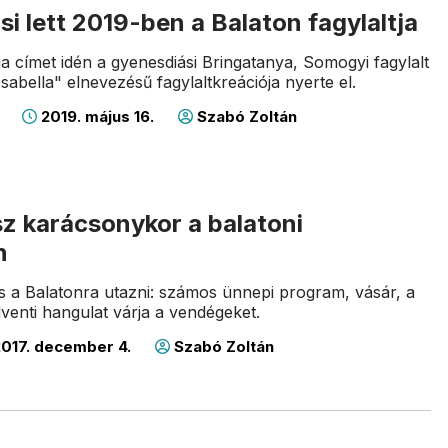
i lett 2019-ben a Balaton fagylaltja
ja címet idén a gyenesdiási Bringatanya, Somogyi fagylalt
Isabella" elnevezésű fagylaltkreációja nyerte el.
2019. május 16.
Szabó Zoltán
sz karácsonykor a balatoni
n
s a Balatonra utazni: számos ünnepi program, vásár, a
venti hangulat várja a vendégeket.
017. december 4.
Szabó Zoltán