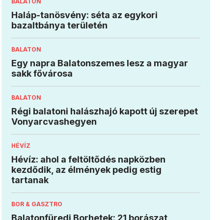
BALATON
Haláp-tanösvény: séta az egykori
bazaltbánya területén
BALATON
Egy napra Balatonszemes lesz a magyar
sakk fővárosa
BALATON
Régi balatoni halászhajó kapott új szerepet
Vonyarcvashegyen
HÉVÍZ
Hévíz: ahol a feltöltődés napközben
kezdődik, az élmények pedig estig
tartanak
BOR & GASZTRO
Balatonfüredi Borhetek: 21 borászat