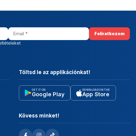
eltételeket
Töltsd le az applikációnkat!
GET IT ON
DOWNLOAD ON THE
Google Play
App Store
Kövess minket!