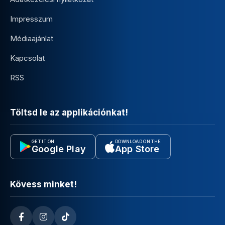
Impresszum
Médiaajánlat
Kapcsolat
RSS
Töltsd le az applikációnkat!
GET IT ON
DOWNLOAD ON THE
Google Play
App Store
Kövess minket!