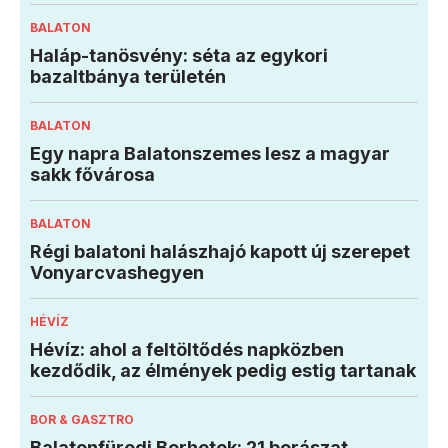
BALATON
Haláp-tanösvény: séta az egykori
bazaltbánya területén
BALATON
Egy napra Balatonszemes lesz a magyar
sakk fővárosa
BALATON
Régi balatoni halászhajó kapott új szerepet
Vonyarcvashegyen
HÉVÍZ
Hévíz: ahol a feltöltődés napközben
kezdődik, az élmények pedig estig tartanak
BOR & GASZTRO
Balatonfüredi Borhetek: 21 borászat