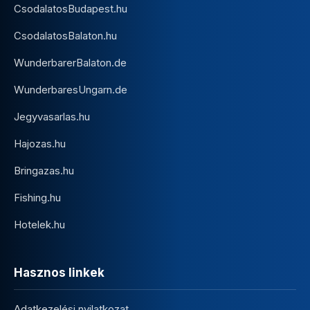
CsodalatosBudapest.hu
CsodalatosBalaton.hu
WunderbarerBalaton.de
WunderbaresUngarn.de
Jegyvasarlas.hu
Hajozas.hu
Bringazas.hu
Fishing.hu
Hotelek.hu
Hasznos linkek
Adatkezelési nyilatkozat