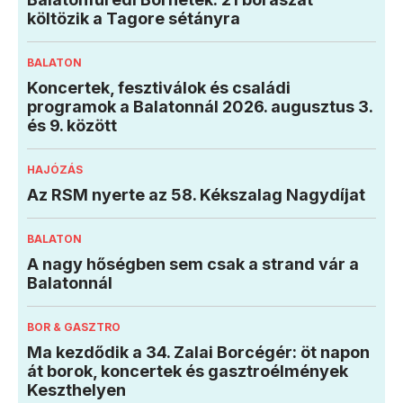
költözik a Tagore sétányra
BALATON
Koncertek, fesztiválok és családi
programok a Balatonnál 2026. augusztus 3.
és 9. között
HAJÓZÁS
Az RSM nyerte az 58. Kékszalag Nagydíjat
BALATON
A nagy hőségben sem csak a strand vár a
Balatonnál
BOR & GASZTRO
Ma kezdődik a 34. Zalai Borcégér: öt napon
át borok, koncertek és gasztroélmények
Keszthelyen