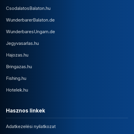
CsodalatosBalaton.hu
WunderbarerBalaton.de
WunderbaresUngarn.de
Jegyvasarlas.hu
Hajozas.hu
Bringazas.hu
Fishing.hu
Hotelek.hu
Hasznos linkek
Adatkezelési nyilatkozat