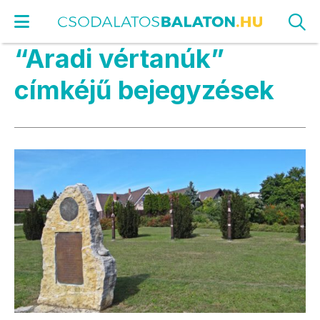
“Aradi vértanúk”
címkéjű bejegyzések