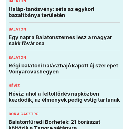
BALATON
Haláp-tanösvény: séta az egykori
bazaltbánya területén
BALATON
Egy napra Balatonszemes lesz a magyar
sakk fővárosa
BALATON
Régi balatoni halászhajó kapott új szerepet
Vonyarcvashegyen
HÉVÍZ
Hévíz: ahol a feltöltődés napközben
kezdődik, az élmények pedig estig tartanak
BOR & GASZTRO
Balatonfüredi Borhetek: 21 borászat
költözik a Tagore sétányra