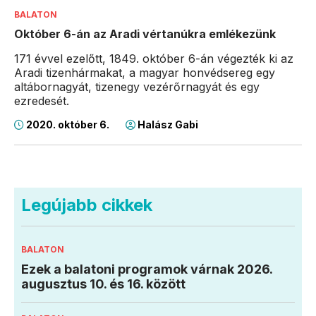
BALATON
Október 6-án az Aradi vértanúkra emlékezünk
171 évvel ezelőtt, 1849. október 6-án végezték ki az
Aradi tizenhármakat, a magyar honvédsereg egy
altábornagyát, tizenegy vezérőrnagyát és egy
ezredesét.
2020. október 6.
Halász Gabi
Legújabb cikkek
BALATON
Ezek a balatoni programok várnak 2026.
augusztus 10. és 16. között