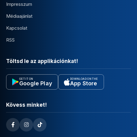
Impresszum
Médiaajánlat
Kapcsolat
RSS
Töltsd le az applikációnkat!
GET IT ON
DOWNLOAD ON THE
Google Play
App Store
Kövess minket!