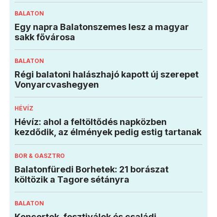
BALATON
Egy napra Balatonszemes lesz a magyar
sakk fővárosa
BALATON
Régi balatoni halászhajó kapott új szerepet
Vonyarcvashegyen
HÉVÍZ
Hévíz: ahol a feltöltődés napközben
kezdődik, az élmények pedig estig tartanak
BOR & GASZTRO
Balatonfüredi Borhetek: 21 borászat
költözik a Tagore sétányra
BALATON
Koncertek, fesztiválok és családi