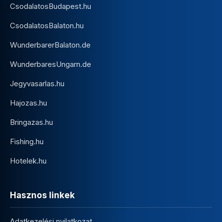
CsodalatosBudapest.hu
CsodalatosBalaton.hu
WunderbarerBalaton.de
WunderbaresUngarn.de
Jegyvasarlas.hu
Hajozas.hu
Bringazas.hu
Fishing.hu
Hotelek.hu
Hasznos linkek
Adatkezelési nyilatkozat