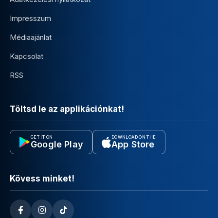
Impresszum
Médiaajánlat
Kapcsolat
RSS
Töltsd le az applikációnkat!
GET IT ON
DOWNLOAD ON THE
Google Play
App Store
Kövess minket!