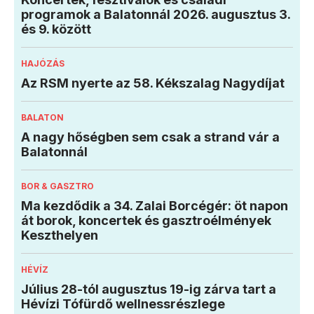
programok a Balatonnál 2026. augusztus 3.
és 9. között
HAJÓZÁS
Az RSM nyerte az 58. Kékszalag Nagydíjat
BALATON
A nagy hőségben sem csak a strand vár a
Balatonnál
BOR & GASZTRO
Ma kezdődik a 34. Zalai Borcégér: öt napon
át borok, koncertek és gasztroélmények
Keszthelyen
HÉVÍZ
Július 28-tól augusztus 19-ig zárva tart a
Hévízi Tófürdő wellnessrészlege