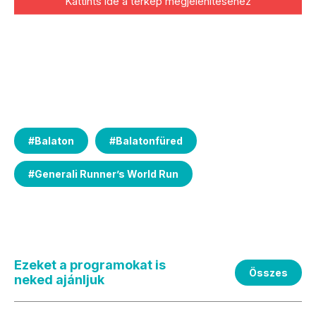
Kattints ide a térkép megjelenítéséhez
#
Balaton
#
Balatonfüred
#
Generali Runner’s World Run
Ezeket a programokat is
Összes
neked ajánljuk