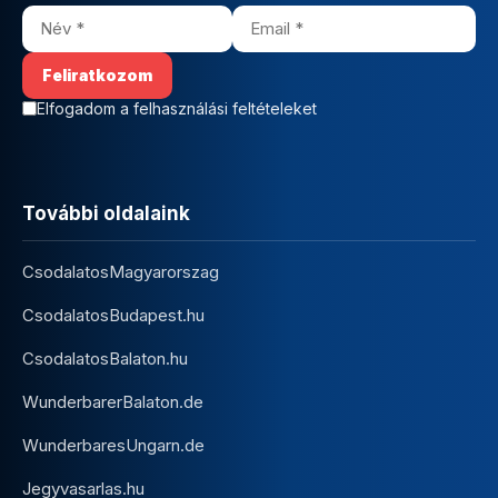
Elfogadom a felhasználási feltételeket
További oldalaink
CsodalatosMagyarorszag
CsodalatosBudapest.hu
CsodalatosBalaton.hu
WunderbarerBalaton.de
WunderbaresUngarn.de
Jegyvasarlas.hu