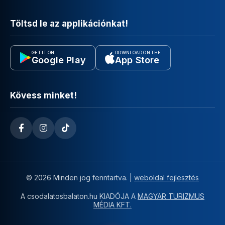
Töltsd le az applikációnkat!
GET IT ON
DOWNLOAD ON THE
Google Play
App Store
Kövess minket!
© 2026 Minden jog fenntartva. |
weboldal fejlesztés
A csodalatosbalaton.hu KIADÓJA A
MAGYAR TURIZMUS
MÉDIA KFT.