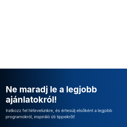
Ne maradj le a legjobb
ajánlatokról!
Iratkozz fel hírlevelünkre, és értesülj elsőként a legjobb
programokról, inspiráló úti tippekről!