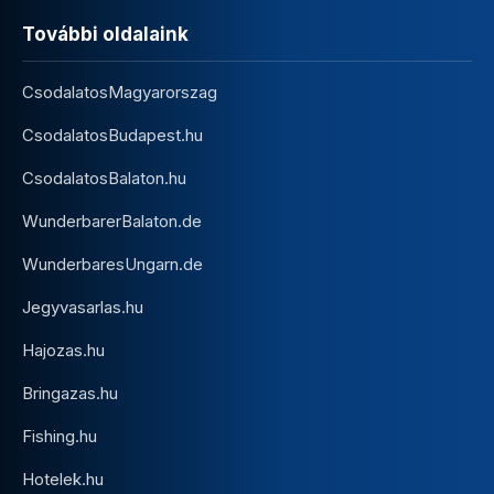
További oldalaink
CsodalatosMagyarorszag
CsodalatosBudapest.hu
CsodalatosBalaton.hu
WunderbarerBalaton.de
WunderbaresUngarn.de
Jegyvasarlas.hu
Hajozas.hu
Bringazas.hu
Fishing.hu
Hotelek.hu