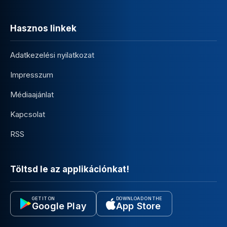
Hasznos linkek
Adatkezelési nyilatkozat
Impresszum
Médiaajánlat
Kapcsolat
RSS
Töltsd le az applikációnkat!
GET IT ON
DOWNLOAD ON THE
Google Play
App Store