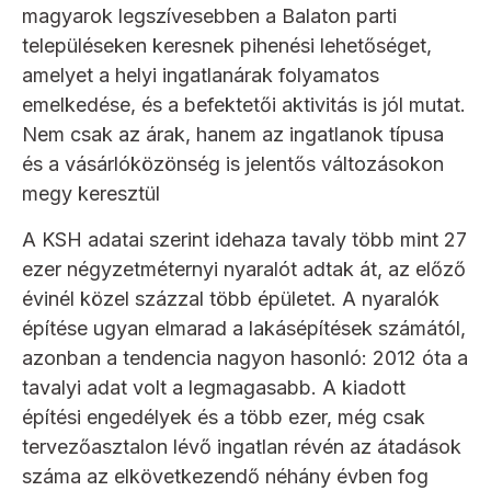
magyarok legszívesebben a Balaton parti
településeken keresnek pihenési lehetőséget,
amelyet a helyi ingatlanárak folyamatos
emelkedése, és a befektetői aktivitás is jól mutat.
Nem csak az árak, hanem az ingatlanok típusa
és a vásárlóközönség is jelentős változásokon
megy keresztül
A KSH adatai szerint idehaza tavaly több mint 27
ezer négyzetméternyi nyaralót adtak át, az előző
évinél közel százzal több épületet. A nyaralók
építése ugyan elmarad a lakásépítések számától,
azonban a tendencia nagyon hasonló: 2012 óta a
tavalyi adat volt a legmagasabb. A kiadott
építési engedélyek és a több ezer, még csak
tervezőasztalon lévő ingatlan révén az átadások
száma az elkövetkezendő néhány évben fog