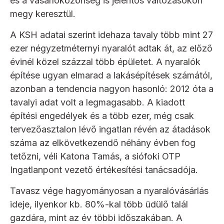
és a vásárlóközönség is jelentős változásokon
megy keresztül.
A KSH adatai szerint idehaza tavaly több mint 27
ezer négyzetméternyi nyaralót adtak át, az előző
évinél közel százzal több épületet. A nyaralók
építése ugyan elmarad a lakásépítések számától,
azonban a tendencia nagyon hasonló: 2012 óta a
tavalyi adat volt a legmagasabb. A kiadott
építési engedélyek és a több ezer, még csak
tervezőasztalon lévő ingatlan révén az átadások
száma az elkövetkezendő néhány évben fog
tetőzni, véli Katona Tamás, a siófoki OTP
Ingatlanpont vezető értékesítési tanácsadója.
Tavasz vége hagyományosan a nyaralóvásárlás
ideje, ilyenkor kb. 80%-kal több üdülő talál
gazdára, mint az év többi időszakában. A