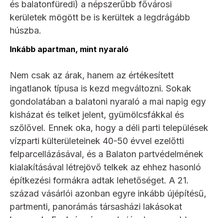
és balatonfüredi) a népszerűbb fővárosi
kerületek mögött be is kerültek a legdrágább
húszba.
Inkább apartman, mint nyaraló
Nem csak az árak, hanem az értékesített
ingatlanok típusa is kezd megváltozni. Sokak
gondolatában a balatoni nyaraló a mai napig egy
kisházat és telket jelent, gyümölcsfákkal és
szőlővel. Ennek oka, hogy a déli parti települések
vízparti külterületeinek 40-50 évvel ezelőtti
felparcellázásával, és a Balaton partvédelmének
kialakításával létrejövő telkek az ehhez hasonló
építkezési formákra adtak lehetőséget. A 21.
század vásárlói azonban egyre inkább újépítésű,
partmenti, panorámás társasházi lakásokat