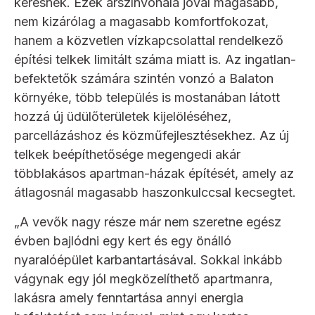
keresnek. Ezek árszínvonala jóval magasabb,
nem kizárólag a magasabb komfortfokozat,
hanem a közvetlen vízkapcsolattal rendelkező
építési telkek limitált száma miatt is. Az ingatlan-
befektetők számára szintén vonzó a Balaton
környéke, több település is mostanában látott
hozzá új üdülőterületek kijelöléséhez,
parcellázáshoz és közműfejlesztésekhez. Az új
telkek beépíthetősége megengedi akár
többlakásos apartman-házak építését, amely az
átlagosnál magasabb haszonkulccsal kecsegtet.
„A vevők nagy része már nem szeretne egész
évben bajlódni egy kert és egy önálló
nyaralóépület karbantartásával. Sokkal inkább
vágynak egy jól megközelíthető apartmanra,
lakásra amely fenntartása annyi energia