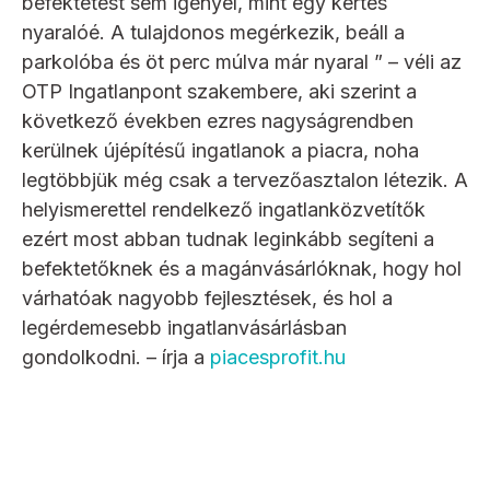
befektetést sem igényel, mint egy kertes
nyaralóé. A tulajdonos megérkezik, beáll a
parkolóba és öt perc múlva már nyaral ” – véli az
OTP Ingatlanpont szakembere, aki szerint a
következő években ezres nagyságrendben
kerülnek újépítésű ingatlanok a piacra, noha
legtöbbjük még csak a tervezőasztalon létezik. A
helyismerettel rendelkező ingatlanközvetítők
ezért most abban tudnak leginkább segíteni a
befektetőknek és a magánvásárlóknak, hogy hol
várhatóak nagyobb fejlesztések, és hol a
legérdemesebb ingatlanvásárlásban
gondolkodni. – írja a
piacesprofit.hu