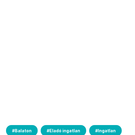
#
Balaton
#
Eladó ingatlan
#
Ingatlan