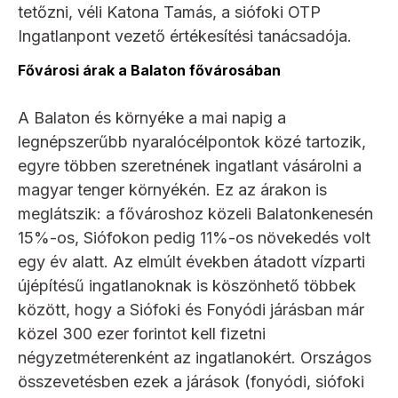
tetőzni, véli Katona Tamás, a siófoki OTP
Ingatlanpont vezető értékesítési tanácsadója.
Fővárosi árak a Balaton fővárosában
A Balaton és környéke a mai napig a
legnépszerűbb nyaralócélpontok közé tartozik,
egyre többen szeretnének ingatlant vásárolni a
magyar tenger környékén. Ez az árakon is
meglátszik: a fővároshoz közeli Balatonkenesén
15%-os, Siófokon pedig 11%-os növekedés volt
egy év alatt. Az elmúlt években átadott vízparti
újépítésű ingatlanoknak is köszönhető többek
között, hogy a Siófoki és Fonyódi járásban már
közel 300 ezer forintot kell fizetni
négyzetméterenként az ingatlanokért. Országos
összevetésben ezek a járások (fonyódi, siófoki