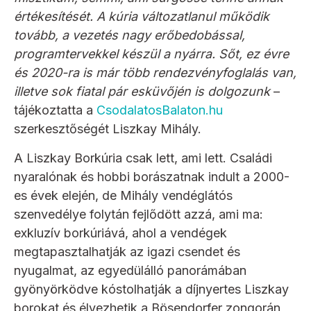
értékesítését. A kúria változatlanul működik
tovább, a vezetés nagy erőbedobással,
programtervekkel készül a nyárra. Sőt, ez évre
és 2020-ra is már több rendezvényfoglalás van,
illetve sok fiatal pár esküvőjén is dolgozunk
–
tájékoztatta a
CsodalatosBalaton.hu
szerkesztőségét Liszkay Mihály.
A Liszkay Borkúria csak lett, ami lett. Családi
nyaralónak és hobbi borászatnak indult a 2000-
es évek elején, de Mihály vendéglátós
szenvedélye folytán fejlődött azzá, ami ma:
exkluzív borkúriává, ahol a vendégek
megtapasztalhatják az igazi csendet és
nyugalmat, az egyedülálló panorámában
gyönyörködve kóstolhatják a díjnyertes Liszkay
borokat és élvezhetik a Bösendorfer zongorán