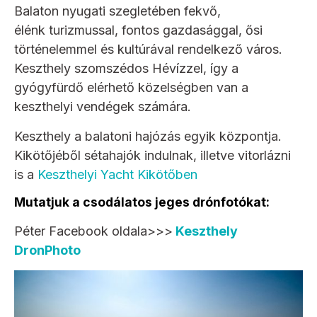
Balaton nyugati szegletében fekvő,
élénk turizmussal, fontos gazdasággal, ősi
történelemmel és kultúrával rendelkező város.
Keszthely szomszédos Hévízzel, így a
gyógyfürdő elérhető közelségben van a
keszthelyi vendégek számára.
Keszthely a balatoni hajózás egyik központja.
Kikötőjéből sétahajók indulnak, illetve vitorlázni
is a
Keszthelyi Yacht Kikötőben
Mutatjuk a csodálatos jeges drónfotókat:
Péter Facebook oldala>>>
Keszthely
DronPhoto