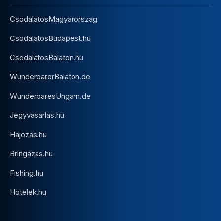
CsodalatosMagyarorszag
CsodalatosBudapest.hu
CsodalatosBalaton.hu
WunderbarerBalaton.de
WunderbaresUngarn.de
Jegyvasarlas.hu
Hajozas.hu
Bringazas.hu
Fishing.hu
Hotelek.hu