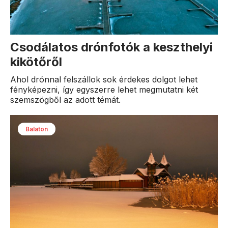
Csodálatos drónfotók a keszthelyi
kikötőről
Ahol drónnal felszállok sok érdekes dolgot lehet
fényképezni, így egyszerre lehet megmutatni két
szemszögből az adott témát.
Balaton