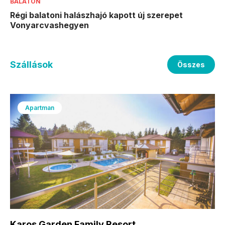
BALATON
Régi balatoni halászhajó kapott új szerepet
Vonyarcvashegyen
Szállások
Összes
Apartman
Karos Garden Family Resort