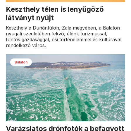
Keszthely télen is lenyűgöző
látványt nyújt
Keszthely a Dunántúlon, Zala megyében, a Balaton
nyugati szegletében fekvő, élénk turizmussal,
fontos gazdasággal, ősi történelemmel és kultúrával
rendelkező város.
Balaton
Varázslatos drónfotók a befagyott