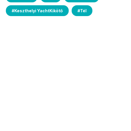
#
Keszthelyi YachtKikötő
#
Tél