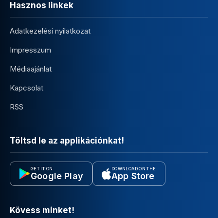
Hasznos linkek
Adatkezelési nyilatkozat
Impresszum
Médiaajánlat
Kapcsolat
RSS
Töltsd le az applikációnkat!
GET IT ON
DOWNLOAD ON THE
Google Play
App Store
Kövess minket!