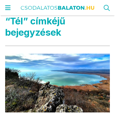
“Tél” címkéjű
bejegyzések