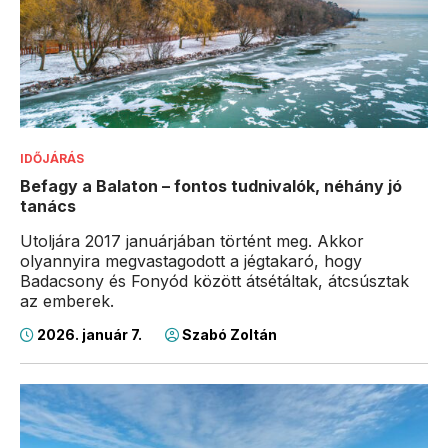
IDŐJÁRÁS
Befagy a Balaton – fontos tudnivalók, néhány jó
tanács
Utoljára 2017 januárjában történt meg. Akkor
olyannyira megvastagodott a jégtakaró, hogy
Badacsony és Fonyód között átsétáltak, átcsúsztak
az emberek.
2026. január 7.
Szabó Zoltán