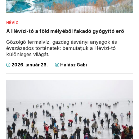
HÉVÍZ
A Hévízi-tó a föld mélyéből fakadó gyógyító erő
Gőzölgő termálvíz, gazdag ásványi anyagok és
évszázados történetek: bemutatjuk a Hévízi-tó
különleges világát.
2026. január 26.
Halász Gabi