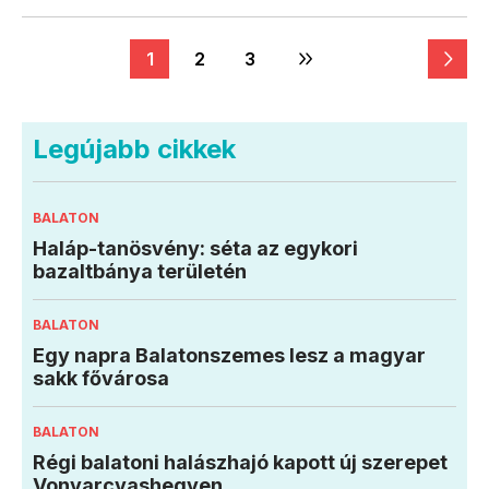
1
2
3
Legújabb cikkek
BALATON
Haláp-tanösvény: séta az egykori
bazaltbánya területén
BALATON
Egy napra Balatonszemes lesz a magyar
sakk fővárosa
BALATON
Régi balatoni halászhajó kapott új szerepet
Vonyarcvashegyen