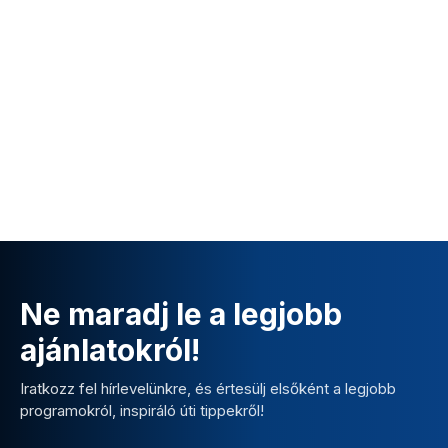
Ne maradj le a legjobb
ajánlatokról!
Iratkozz fel hírlevelünkre, és értesülj elsőként a legjobb
programokról, inspiráló úti tippekről!