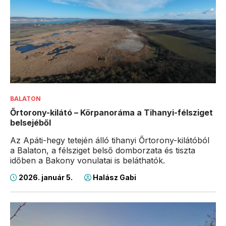
BALATON
Őrtorony-kilátó – Körpanoráma a Tihanyi-félsziget
belsejéből
Az Apáti-hegy tetején álló tihanyi Őrtorony-kilátóból
a Balaton, a félsziget belső domborzata és tiszta
időben a Bakony vonulatai is beláthatók.
2026. január 5.
Halász Gabi