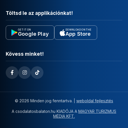
Töltsd le az applikációnkat!
GET IT ON
DOWNLOAD ON THE
Google Play
App Store
Kövess minket!
© 2026 Minden jog fenntartva. |
weboldal fejlesztés
A csodalatosbalaton.hu KIADÓJA A
MAGYAR TURIZMUS
MÉDIA KFT.