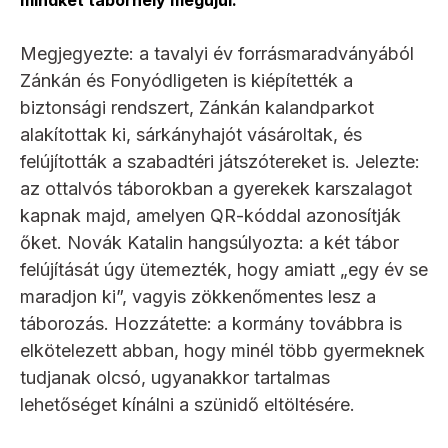
Megjegyezte: a tavalyi év forrásmaradványából
Zánkán és Fonyódligeten is kiépítették a
biztonsági rendszert, Zánkán kalandparkot
alakítottak ki, sárkányhajót vásároltak, és
felújították a szabadtéri játszótereket is. Jelezte:
az ottalvós táborokban a gyerekek karszalagot
kapnak majd, amelyen QR-kóddal azonosítják
őket. Novák Katalin hangsúlyozta: a két tábor
felújítását úgy ütemezték, hogy amiatt „egy év se
maradjon ki”, vagyis zökkenőmentes lesz a
táborozás. Hozzátette: a kormány továbbra is
elkötelezett abban, hogy minél több gyermeknek
tudjanak olcsó, ugyanakkor tartalmas
lehetőséget kínálni a szünidő eltöltésére.