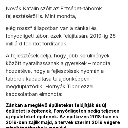
Novák Katalin szólt az Erzsébet-táborok
fejlesztéséről is. Mint mondta,
elég rossz” állapotban van a zánkai és
fonyódligeti tábor, ezek felújítására 2019-ig 26
milliárd forintot fordítanak.
A fejlesztések célja, hogy jobb körülmények
között nyaralhassanak a gyerekek – mondta,
hozzátéve, hogy a fejlesztések nyomán a
táborok kapacitása tulajdonképpen
megduplázódik. Hornyák Tibor ezzel
kapcsolatban elmondta:
Zánkán a meglévő épületeket felújítják és új
épületet is építenek, Fonyódligeten pedig teljesen
új épületeket építenek. Az építkezés 2018-ban és
2019-ben zajlik majd, a tervek szerint 2019 végére
mindkét táborhely megújul.