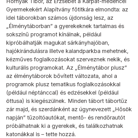
Hornyák Tibor, az Erzsébet a Kárpát-medencei
Gyermekekért Alapítvány főtitkára elmondta: az
idei táborokban számos újdonság lesz, az
„Élménytáborban” a gyerekeknek tartalmas és
sokszínű programot kínálnak, például
kipróbálhatják magukat sárkányhajóban,
hajókirándulásra illetve kalandparkba mehetnek,
kézműves foglalkozásokat szerveznek nekik, és
kulturális programokat. Az „Élménytábor plusz”
az élménytáborok bővített változata, ahol a
programok plusz tematikus foglalkozásokkal
(például néptánccal) és edzésekkel (például
öttusa) is kiegészülnek. Minden tábort tábortűz
zár majd, és szerdánként az úgynevezett „Hősök
napján” tűzoltóautókat, mentő- és rendőrautót
próbálhatnak ki a gyerekek, és találkozhatnak
katonákkal is – tette hozzá.