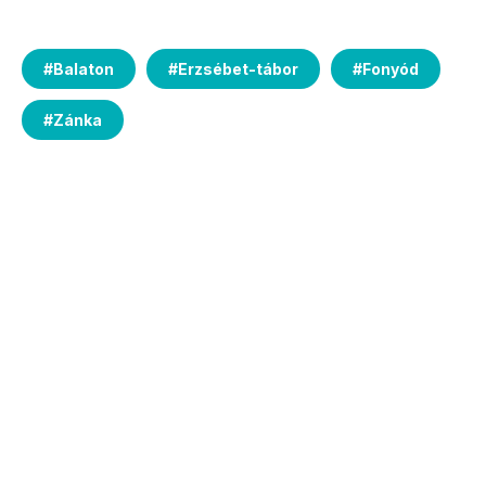
#
Balaton
#
Erzsébet-tábor
#
Fonyód
#
Zánka