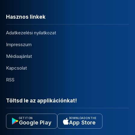
Hasznos linkek
Adatkezelési nyilatkozat
Impresszum
Médiaajánlat
Kapcsolat
RSS
Töltsd le az applikációnkat!
GET IT ON
DOWNLOAD ON THE
Google Play
App Store