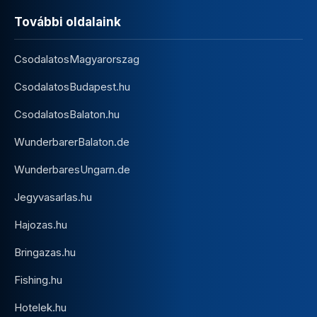
További oldalaink
CsodalatosMagyarorszag
CsodalatosBudapest.hu
CsodalatosBalaton.hu
WunderbarerBalaton.de
WunderbaresUngarn.de
Jegyvasarlas.hu
Hajozas.hu
Bringazas.hu
Fishing.hu
Hotelek.hu