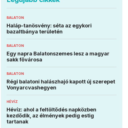
BALATON
Haláp-tanösvény: séta az egykori
bazaltbánya területén
BALATON
Egy napra Balatonszemes lesz a magyar
sakk fővárosa
BALATON
Régi balatoni halászhajó kapott új szerepet
Vonyarcvashegyen
HÉVÍZ
Hévíz: ahol a feltöltődés napközben
kezdődik, az élmények pedig estig
tartanak