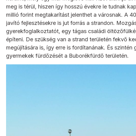
meg is térül, hiszen így hosszú évekre le tudnak k
millió forint megtakarítást jelenthet a városnak. A 4
javító fejlesztésekre is jut forrás a strandon. Mozg
gyerekfoglalkoztatót, egy tágas családi öltözőfülkét
építeni. De szükség van a strand területén fekvő k
megújítására is, így erre is fordítanának. És szint
gyermekek fürdőzését a Buborékfürdő területén.