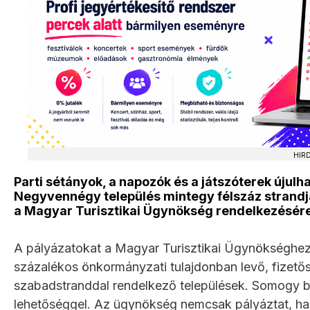
HIR
Parti sétányok, a napozók és a játszóterek újul
Negyvennégy település mintegy félszáz strandja 
a Magyar Turisztikai Ügynökség rendelkezésére 
A pályázatokat a Magyar Turisztikai Ügynökséghez le
százalékos önkormányzati tulajdonban levő, fizetős 
szabadstranddal rendelkező települések. Somogy ba
lehetőséggel. Az ügynökség nemcsak pályáztat, h