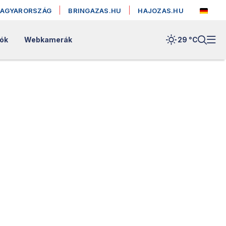
MAGYARORSZÁG
BRINGAZAS.HU
HAJOZAS.HU
lók
Webkamerák
29 °
C