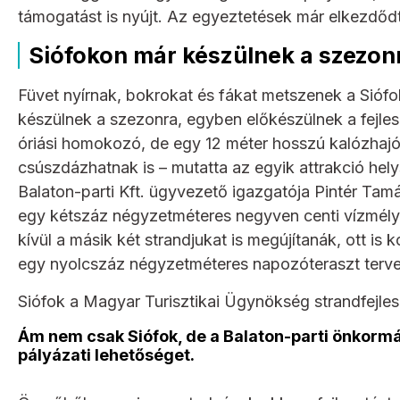
támogatást is nyújt. Az egyeztetések már elkezdőd
Siófokon már készülnek a szezon
Füvet nyírnak, bokrokat és fákat metszenek a Siófo
készülnek a szezonra, egyben előkészülnek a fejles
óriási homokozó, de egy 12 méter hosszú kalózhajó
csúszdázhatnak is – mutatta az egyik attrakció helys
Balaton-parti Kft. ügyvezető igazgatója Pintér Tamá
egy kétszáz négyzetméteres negyven centi vízmél
kívül a másik két strandjukat is megújítanák, ott is
egy nyolcszáz négyzetméteres napozóteraszt terv
Siófok a Magyar Turisztikai Ügynökség strandfejleszt
Ám nem csak Siófok, de a Balaton-parti önkorm
pályázati lehetőséget.