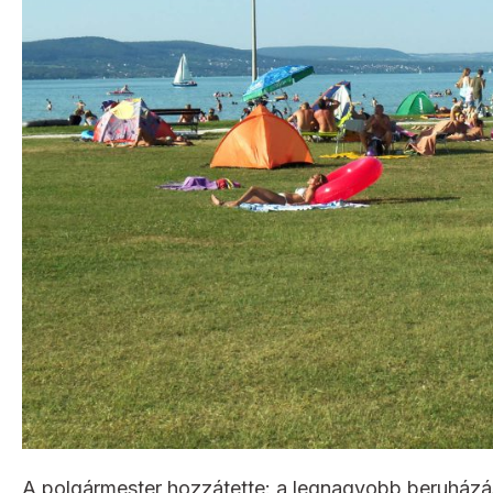
A polgármester hozzátette: a legnagyobb beruházá