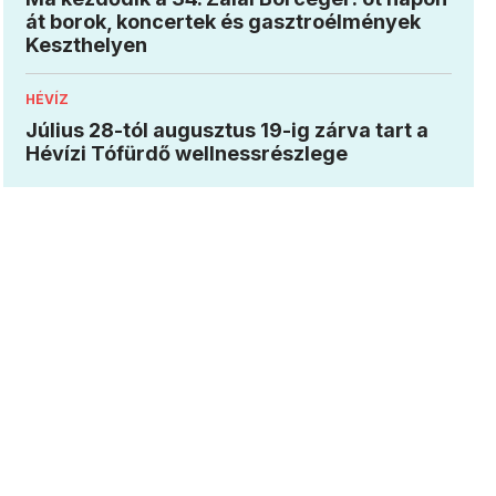
át borok, koncertek és gasztroélmények
Keszthelyen
HÉVÍZ
Július 28-tól augusztus 19-ig zárva tart a
Hévízi Tófürdő wellnessrészlege