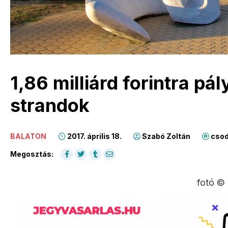
1,86 milliárd forintra pá
strandok
BALATON
2017. április 18.
Szabó Zoltán
csod
Megosztás:
fotó ©