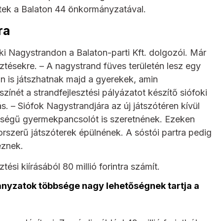
tek a Balaton 44 önkormányzatával.
ra
ki Nagystrandon a Balaton-parti Kft. dolgozói. Már
ztésekre. – A nagystrand füves területén lesz egy
n is játszhatnak majd a gyerekek, amin
zínét a strandfejlesztési pályázatot készítő siófoki
s. – Siófok Nagystrandjára az új játszótéren kívül
ységű gyermekpancsolót is szeretnének. Ezeken
 korszerű játszóterek épülnének. A sóstói partra pedig
eznek.
ési kiírásából 80 millió forintra számít.
ányzatok többsége nagy lehetőségnek tartja a