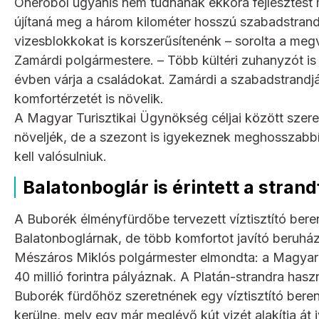
Önerőből ugyanis nem tudnának ekkora fejlesztést me
újítaná meg a három kilométer hosszú szabadstrandj
vizesblokkokat is korszerűsítenénk – sorolta a me
Zamárdi polgármestere. – Több kültéri zuhanyzót is
évben várja a családokat. Zamárdi a szabadstrandjá
komfortérzetét is növelik.
A Magyar Turisztikai Ügynökség céljai között szerep
növeljék, de a szezont is igyekeznek meghosszab
kell valósulniuk.
Balatonboglár is érintett a stran
A Buborék élményfürdőbe tervezett víztisztító bere
Balatonboglárnak, de több komfortot javító beruház
Mészáros Miklós polgármester elmondta: a Magyar 
40 millió forintra pályáznak. A Platán-strandra hasz
Buborék fürdőhöz szeretnének egy víztisztító beren
kerülne, mely egy már meglévő kút vizét alakítja át