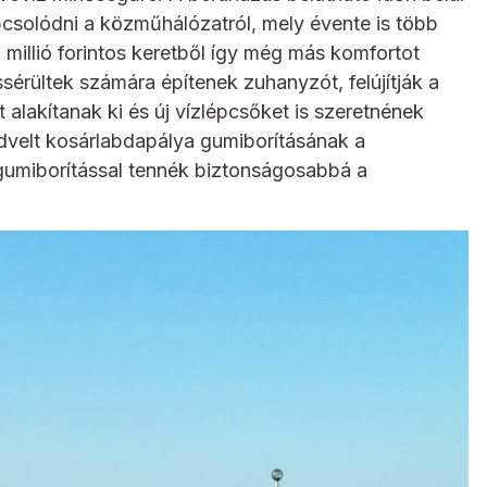
apcsolódni a közműhálózatról, mely évente is több
0 millió forintos keretből így még más komfortot
ássérültek számára építenek zuhanyzót, felújítják a
 alakítanak ki és új vízlépcsőket is szeretnének
edvelt kosárlabdapálya gumiborításának a
én gumiborítással tennék biztonságosabbá a