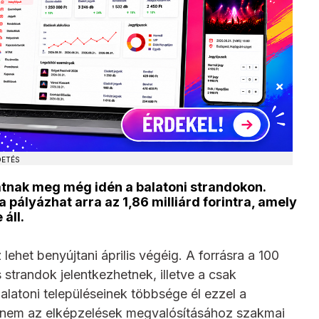
DETÉS
hatnak meg még idén a balatoni strandokon.
pályázhat arra az 1,86 milliárd forintra, amely
áll.
het benyújtani április végéig. A forrásra a 100
strandok jelentkezhetnek, illetve a csak
latoni településeinek többsége él ezzel a
anem az elképzelések megvalósításához szakmai