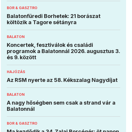
BOR & GASZTRO
Balatonfüredi Borhetek: 21 borászat
költözik a Tagore sétányra
BALATON
Koncertek, fesztiválok és családi
programok a Balatonnál 2026. augusztus 3.
és 9. között
HAJÓZÁS
Az RSM nyerte az 58. Kékszalag Nagydíjat
BALATON
A nagy hőségben sem csak a strand vár a
Balatonnál
BOR & GASZTRO
Ma kezdődik a 34. Zalai Borcégér: öt napon