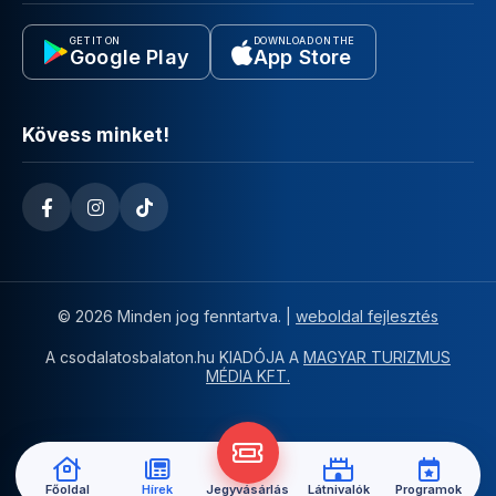
GET IT ON
DOWNLOAD ON THE
Google Play
App Store
Kövess minket!
© 2026 Minden jog fenntartva. |
weboldal fejlesztés
A csodalatosbalaton.hu KIADÓJA A
MAGYAR TURIZMUS
MÉDIA KFT.
Főoldal
Hírek
Jegyvásárlás
Látnivalók
Programok