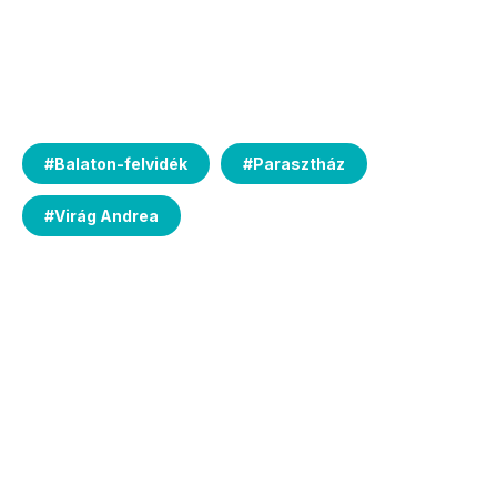
#
Balaton-felvidék
#
Parasztház
#
Virág Andrea