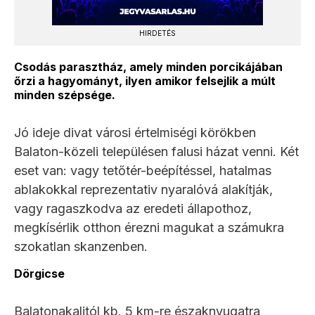
HIRDETÉS
Csodás parasztház, amely minden porcikájában
őrzi a hagyományt, ilyen amikor felsejlik a múlt
minden szépsége.
Jó ideje divat városi értelmiségi körökben
Balaton-közeli településen falusi házat venni. Két
eset van: vagy tetőtér-beépítéssel, hatalmas
ablakokkal reprezentativ nyaralóvá alakítják,
vagy ragaszkodva az eredeti állapothoz,
megkísérlik otthon érezni magukat a számukra
szokatlan skanzenben.
Dörgicse
Balatonakalitól kb. 5 km-re északnyugatra