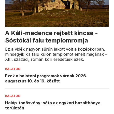
A Káli-medence rejtett kincse -
Sóstókál falu templomromja
Ez a vidék nagyon sűrűn lakott volt a középkorban,
mindegyik kis falu külön templomot emelt magának -
XIII. századi, román kori eredetűek ezek.
BALATON
Ezek a balatoni programok várnak 2026.
augusztus 10. és 16. között
BALATON
Haláp-tanösvény: séta az egykori bazaltbánya
területén