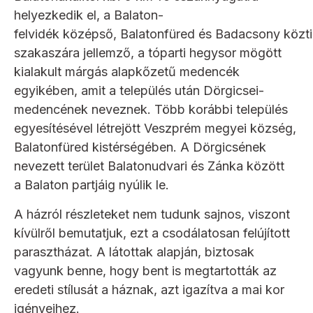
helyezkedik el, a Balaton-
felvidék középső, Balatonfüred és Badacsony közti
szakaszára jellemző, a tóparti hegysor mögött
kialakult márgás alapkőzetű medencék
egyikében, amit a település után Dörgicsei-
medencének neveznek. Több korábbi település
egyesítésével létrejött Veszprém megyei község,
Balatonfüred kistérségében. A Dörgicsének
nevezett terület Balatonudvari és Zánka között
a Balaton partjáig nyúlik le.
A házról részleteket nem tudunk sajnos, viszont
kívülről bemutatjuk, ezt a csodálatosan felújított
parasztházat. A látottak alapján, biztosak
vagyunk benne, hogy bent is megtartották az
eredeti stílusát a háznak, azt igazítva a mai kor
igényeihez.