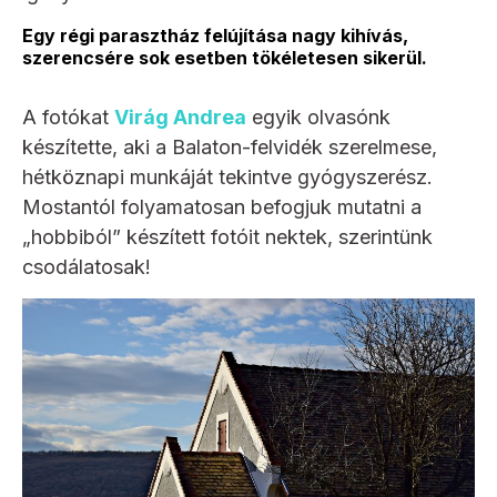
Egy régi parasztház felújítása nagy kihívás,
szerencsére sok esetben tökéletesen sikerül.
A fotókat
Virág Andrea
egyik olvasónk
készítette, aki a Balaton-felvidék szerelmese,
hétköznapi munkáját tekintve gyógyszerész.
Mostantól folyamatosan befogjuk mutatni a
„hobbiból” készített fotóit nektek, szerintünk
csodálatosak!