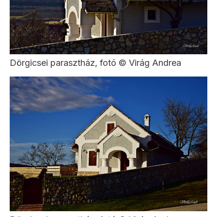
Dörgicsei parasztház, fotó © Virág Andrea