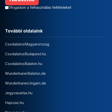
Elfogadom a felhasználási feltételeket
További oldalaink
CsodalatosMagyarorszag
CsodalatosBudapest.hu
CsodalatosBalaton.hu
WunderbarerBalaton.de
WunderbaresUngarn.de
Jegyvasarlas.hu
Hajozas.hu