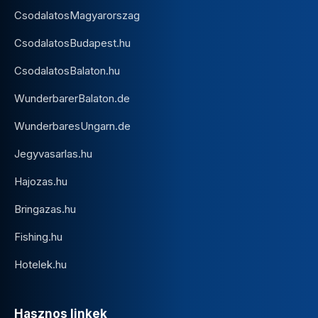
CsodalatosMagyarorszag
CsodalatosBudapest.hu
CsodalatosBalaton.hu
WunderbarerBalaton.de
WunderbaresUngarn.de
Jegyvasarlas.hu
Hajozas.hu
Bringazas.hu
Fishing.hu
Hotelek.hu
Hasznos linkek