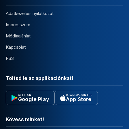
Adatkezelési nyilatkozat
Impresszum
Médiaajánlat
Kapcsolat
RSS
Töltsd le az applikációnkat!
GET IT ON
DOWNLOAD ON THE
Google Play
App Store
Kövess minket!