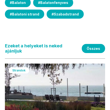
#
Balaton
#
Balatonfenyves
#
Balatoni strand
#
Szabadstrand
Ezeket a helyeket is neked
Összes
ajánljuk
Strandok