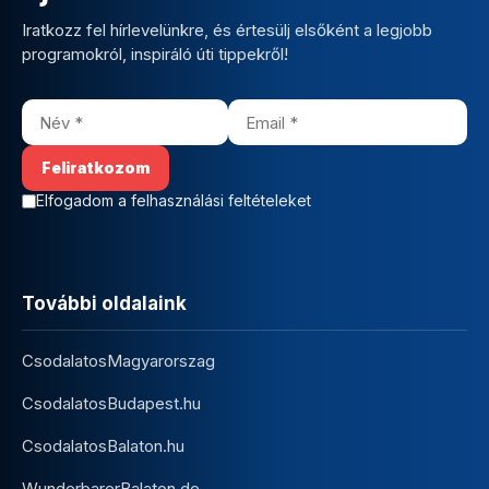
Iratkozz fel hírlevelünkre, és értesülj elsőként a legjobb
programokról, inspiráló úti tippekről!
Elfogadom a felhasználási feltételeket
További oldalaink
CsodalatosMagyarorszag
CsodalatosBudapest.hu
CsodalatosBalaton.hu
WunderbarerBalaton.de