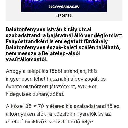
HIRDETÉS
Balatonfenyves István király utcai
szabadstrand, a bejáratnál álló vendéglő miatt
Fenyőstrandként is emlegetett fürdőhely
Balatonfenyves észak-keleti szélén található,
nem messze a Bélatelep-alsói
vasútállomástól.
Ahogy a település többi strandján, itt is
ingyenesen lehet használni a bevizsgált és
évente ellenőrzött játszóteret, WC-ket,
hidegvizes zuhanyzókat.
A közel 35 x 70 méteres kis szabadstrand főleg
a környéken élők, a közelben nyaralók és az
errefelé biciklizők kedvelt fürdőhelye.