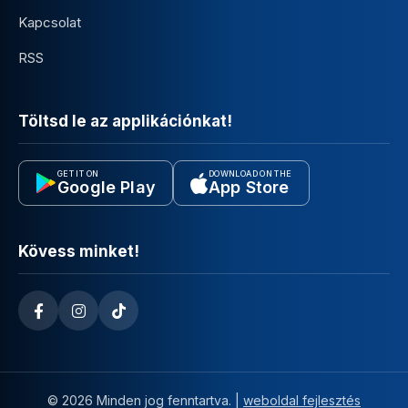
Kapcsolat
RSS
Töltsd le az applikációnkat!
GET IT ON
DOWNLOAD ON THE
Google Play
App Store
Kövess minket!
© 2026 Minden jog fenntartva. |
weboldal fejlesztés