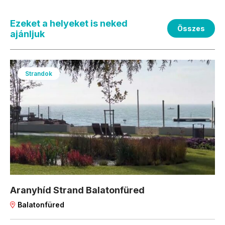
Ezeket a helyeket is neked
Összes
ajánljuk
Strandok
Aranyhíd Strand Balatonfüred
Balatonfüred