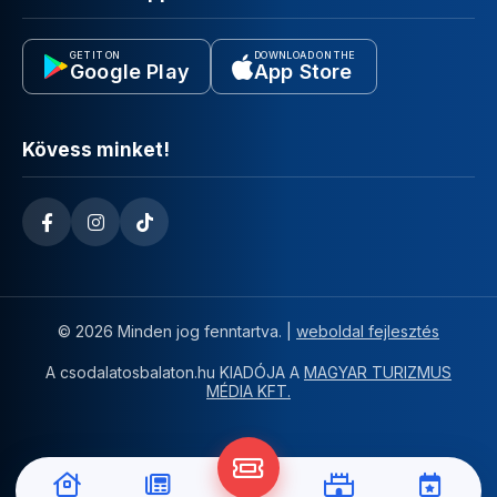
GET IT ON
DOWNLOAD ON THE
Google Play
App Store
Kövess minket!
© 2026 Minden jog fenntartva. |
weboldal fejlesztés
A csodalatosbalaton.hu KIADÓJA A
MAGYAR TURIZMUS
MÉDIA KFT.