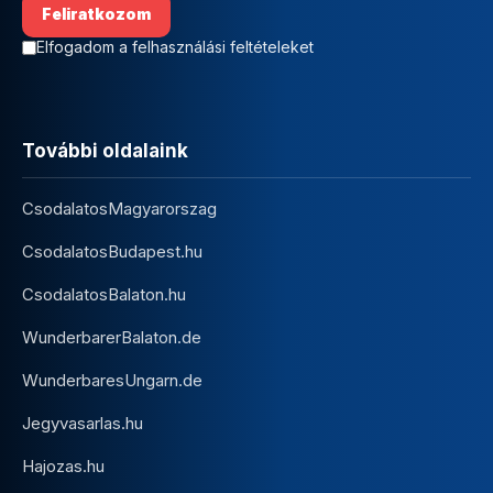
Elfogadom a felhasználási feltételeket
További oldalaink
CsodalatosMagyarorszag
CsodalatosBudapest.hu
CsodalatosBalaton.hu
WunderbarerBalaton.de
WunderbaresUngarn.de
Jegyvasarlas.hu
Hajozas.hu