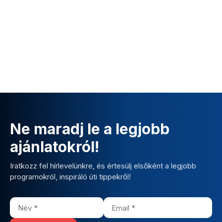
Ne maradj le a legjobb
ajánlatokról!
Iratkozz fel hírlevelünkre, és értesülj elsőként a legjobb
programokról, inspiráló úti tippekről!