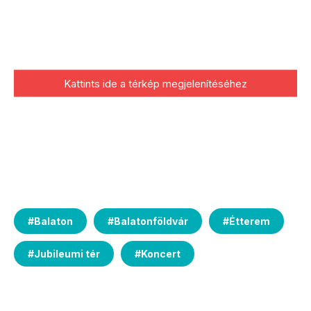
Kattints ide a térkép megjelenítéséhez
#
Balaton
#
Balatonföldvár
#
Étterem
#
Jubileumi tér
#
Koncert