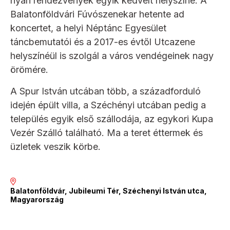
nyári rendezvények egyik kedvelt helyszíne. A
Balatonföldvári Fúvószenekar hetente ad
koncertet, a helyi Néptánc Egyesület
táncbemutatói és a 2017-es évtől Utcazene
helyszínéül is szolgál a város vendégeinek nagy
örömére.
A Spur István utcában több, a századforduló
idején épült villa, a Széchényi utcában pedig a
település egyik első szállodája, az egykori Kupa
Vezér Szálló található. Ma a teret éttermek és
üzletek veszik körbe.
Balatonföldvár, Jubileumi Tér, Széchenyi István utca,
Magyarország