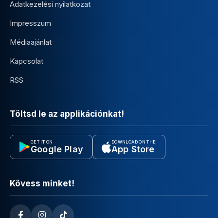
Adatkezelési nyilatkozat
Impresszum
Médiaajánlat
Kapcsolat
RSS
Töltsd le az applikációnkat!
GET IT ON
DOWNLOAD ON THE
Google Play
App Store
Kövess minket!