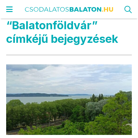
“Balatonföldvár”
címkéjű bejegyzések