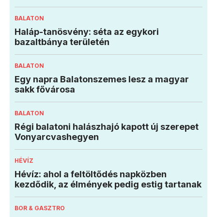
BALATON
Haláp-tanösvény: séta az egykori
bazaltbánya területén
BALATON
Egy napra Balatonszemes lesz a magyar
sakk fővárosa
BALATON
Régi balatoni halászhajó kapott új szerepet
Vonyarcvashegyen
HÉVÍZ
Hévíz: ahol a feltöltődés napközben
kezdődik, az élmények pedig estig tartanak
BOR & GASZTRO