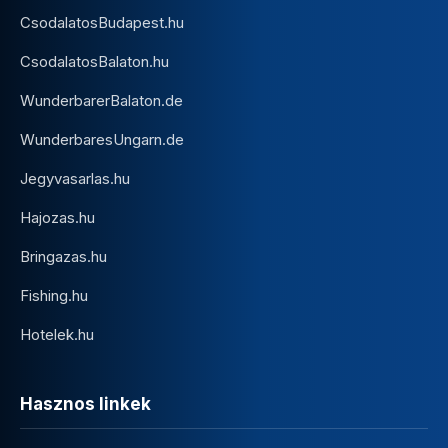
CsodalatosBudapest.hu
CsodalatosBalaton.hu
WunderbarerBalaton.de
WunderbaresUngarn.de
Jegyvasarlas.hu
Hajozas.hu
Bringazas.hu
Fishing.hu
Hotelek.hu
Hasznos linkek