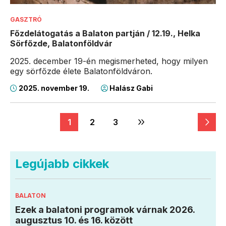
GASZTRÓ
Főzdelátogatás a Balaton partján / 12.19., Helka
Sörfőzde, Balatonföldvár
2025. december 19-én megismerheted, hogy milyen
egy sörfőzde élete Balatonföldváron.
2025. november 19.
Halász Gabi
1
2
3
Legújabb cikkek
BALATON
Ezek a balatoni programok várnak 2026.
augusztus 10. és 16. között