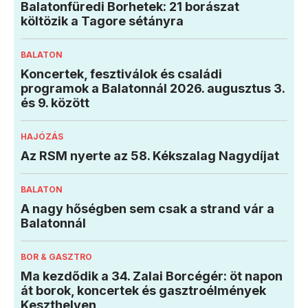
Balatonfüredi Borhetek: 21 borászat
költözik a Tagore sétányra
BALATON
Koncertek, fesztiválok és családi
programok a Balatonnál 2026. augusztus 3.
és 9. között
HAJÓZÁS
Az RSM nyerte az 58. Kékszalag Nagydíjat
BALATON
A nagy hőségben sem csak a strand vár a
Balatonnál
BOR & GASZTRO
Ma kezdődik a 34. Zalai Borcégér: öt napon
át borok, koncertek és gasztroélmények
Keszthelyen