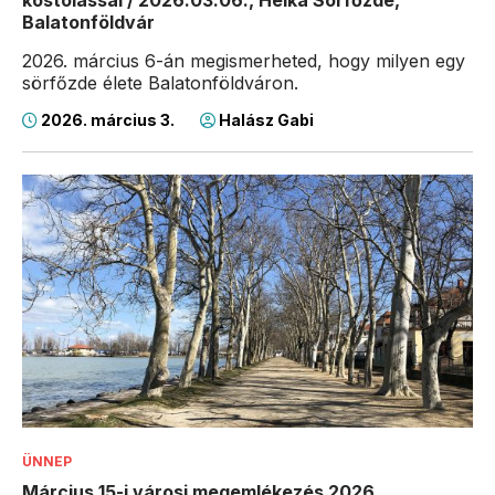
kóstolással / 2026.03.06., Helka Sörfőzde,
Balatonföldvár
2026. március 6-án megismerheted, hogy milyen egy
sörfőzde élete Balatonföldváron.
2026. március 3.
Halász Gabi
ÜNNEP
Március 15-i városi megemlékezés 2026