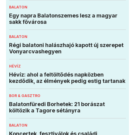
BALATON
Egy napra Balatonszemes lesz a magyar
sakk fővárosa
BALATON
Régi balatoni halászhajó kapott új szerepet
Vonyarcvashegyen
HÉVÍZ
Hévíz: ahol a feltöltődés napközben
kezdődik, az élmények pedig estig tartanak
BOR & GASZTRO
Balatonfüredi Borhetek: 21 borászat
költözik a Tagore sétányra
BALATON
Koncertek, fesztiválok és családi