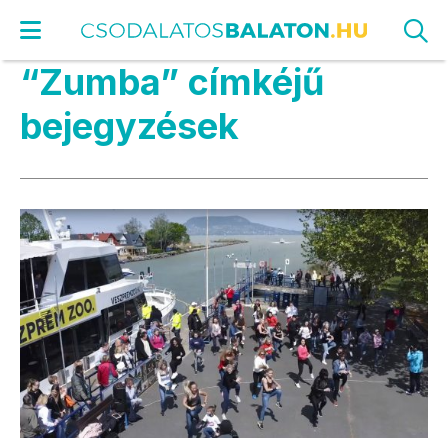
“Zumba” címkéjű
bejegyzések