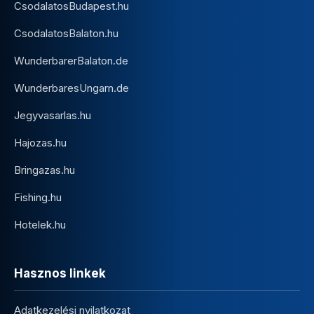
CsodalatosBudapest.hu
CsodalatosBalaton.hu
WunderbarerBalaton.de
WunderbaresUngarn.de
Jegyvasarlas.hu
Hajozas.hu
Bringazas.hu
Fishing.hu
Hotelek.hu
Hasznos linkek
Adatkezelési nyilatkozat