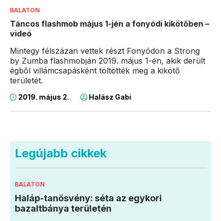
BALATON
Táncos flashmob május 1-jén a fonyódi kikötőben –
videó
Mintegy félszázan vettek részt Fonyódon a Strong
by Zumba flashmobján 2019. május 1-én, akik derült
égből villámcsapásként töltötték meg a kikötő
területét.
2019. május 2.
Halász Gabi
Legújabb cikkek
BALATON
Haláp-tanösvény: séta az egykori
bazaltbánya területén