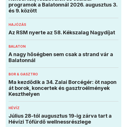
programok a Balatonnál 2026. augusztus 3.
és 9. között
HAJÓZÁS
Az RSM nyerte az 58. Kékszalag Nagydíjat
BALATON
A nagy hőségben sem csak a strand vár a
Balatonnál
BOR & GASZTRO
Ma kezdődik a 34. Zalai Borcégér: öt napon
át borok, koncertek és gasztroélmények
Keszthelyen
HÉVÍZ
Július 28-tól augusztus 19-ig zárva tart a
Hévízi Tófürdő wellnessrészlege