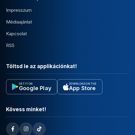
Impresszum
Médiaajánlat
Kapcsolat
RSS
Töltsd le az applikációnkat!
GET IT ON
DOWNLOAD ON THE
Google Play
App Store
Kövess minket!