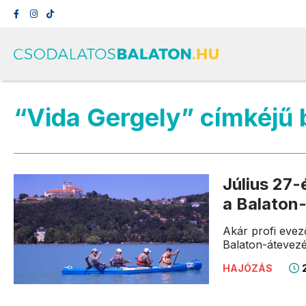
“Vida Gergely” címkéjű
Július 27-
a Balaton
Akár profi evez
Balaton-átevezés
2
HAJÓZÁS