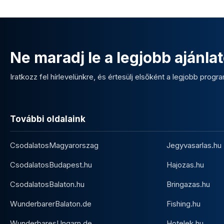
Ne maradj le a legjobb ajánlat
Iratkozz fel hírlevelünkre, és értesülj elsőként a legjobb program
További oldalaink
CsodalatosMagyarorszag
Jegyvasarlas.hu
CsodalatosBudapest.hu
Hajozas.hu
CsodalatosBalaton.hu
Bringazas.hu
WunderbarerBalaton.de
Fishing.hu
WunderbaresUngarn.de
Hotelek.hu