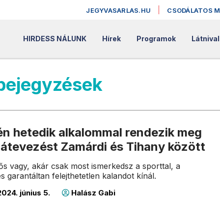
JEGYVASARLAS.HU
CSODÁLATOS 
HIRDESS NÁLUNK
Hírek
Programok
Látniva
 bejegyzések
én hetedik alkalommal rendezik meg
-átevezést Zamárdi és Tihany között
ős vagy, akár csak most ismerkedsz a sporttal, a
 garantáltan felejthetetlen kalandot kínál.
024. június 5.
Halász Gabi