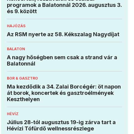
programok a Balatonnál 2026. augusztus 3.
és 9. között
HAJÓZÁS
Az RSM nyerte az 58. Kékszalag Nagydíjat
BALATON
A nagy hőségben sem csak a strand vár a
Balatonnál
BOR & GASZTRO
Ma kezdődik a 34. Zalai Borcégér: öt napon
át borok, koncertek és gasztroélmények
Keszthelyen
HÉVÍZ
Július 28-tól augusztus 19-ig zárva tart a
Hévízi Tófürdő wellnessrészlege