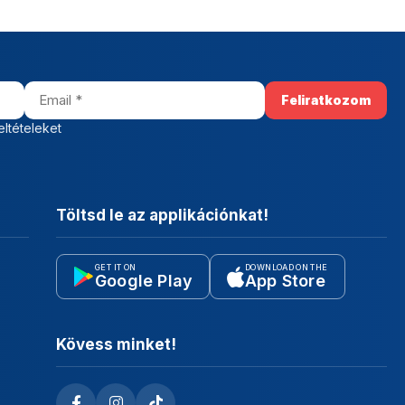
eltételeket
Töltsd le az applikációnkat!
GET IT ON
DOWNLOAD ON THE
Google Play
App Store
Kövess minket!