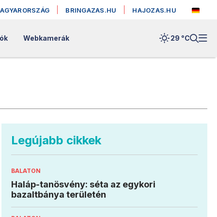
MAGYARORSZÁG
BRINGAZAS.HU
HAJOZAS.HU
lók
Webkamerák
29 °
C
Legújabb cikkek
BALATON
Haláp-tanösvény: séta az egykori
bazaltbánya területén