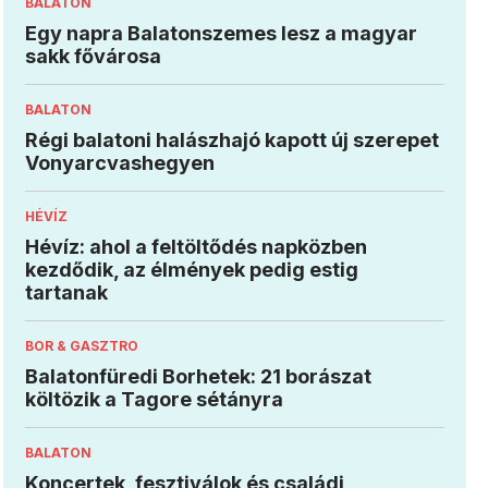
BALATON
Egy napra Balatonszemes lesz a magyar
sakk fővárosa
BALATON
Régi balatoni halászhajó kapott új szerepet
Vonyarcvashegyen
HÉVÍZ
Hévíz: ahol a feltöltődés napközben
kezdődik, az élmények pedig estig
tartanak
BOR & GASZTRO
Balatonfüredi Borhetek: 21 borászat
költözik a Tagore sétányra
BALATON
Koncertek, fesztiválok és családi