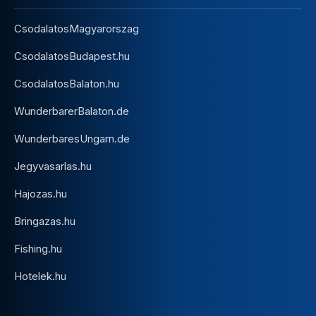
CsodalatosMagyarorszag
CsodalatosBudapest.hu
CsodalatosBalaton.hu
WunderbarerBalaton.de
WunderbaresUngarn.de
Jegyvasarlas.hu
Hajozas.hu
Bringazas.hu
Fishing.hu
Hotelek.hu