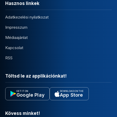
Hasznos linkek
Adatkezelési nyilatkozat
Impresszum
Médiaajánlat
Kapcsolat
RSS
Töltsd le az applikációnkat!
GET IT ON
DOWNLOAD ON THE
Google Play
App Store
Kövess minket!