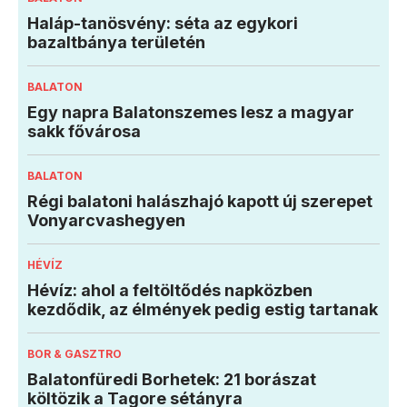
Haláp-tanösvény: séta az egykori
bazaltbánya területén
BALATON
Egy napra Balatonszemes lesz a magyar
sakk fővárosa
BALATON
Régi balatoni halászhajó kapott új szerepet
Vonyarcvashegyen
HÉVÍZ
Hévíz: ahol a feltöltődés napközben
kezdődik, az élmények pedig estig tartanak
BOR & GASZTRO
Balatonfüredi Borhetek: 21 borászat
költözik a Tagore sétányra