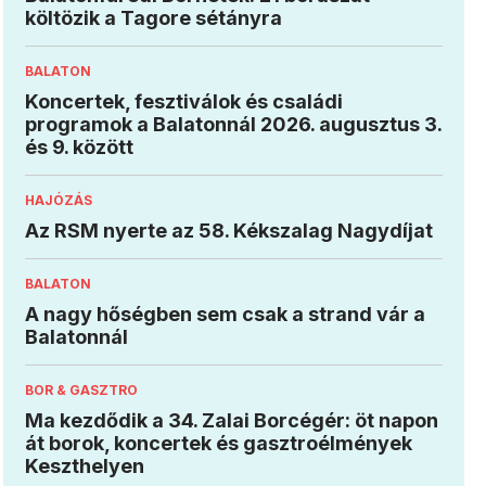
költözik a Tagore sétányra
BALATON
Koncertek, fesztiválok és családi
programok a Balatonnál 2026. augusztus 3.
és 9. között
HAJÓZÁS
Az RSM nyerte az 58. Kékszalag Nagydíjat
BALATON
A nagy hőségben sem csak a strand vár a
Balatonnál
BOR & GASZTRO
Ma kezdődik a 34. Zalai Borcégér: öt napon
át borok, koncertek és gasztroélmények
Keszthelyen