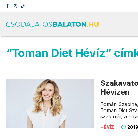
“Toman Diet Hévíz” cím
Szakavatot
Hévízen
Tomán Szabina, 
Toman Diet Szal
szalonját, a héví
2019
HÉVÍZ