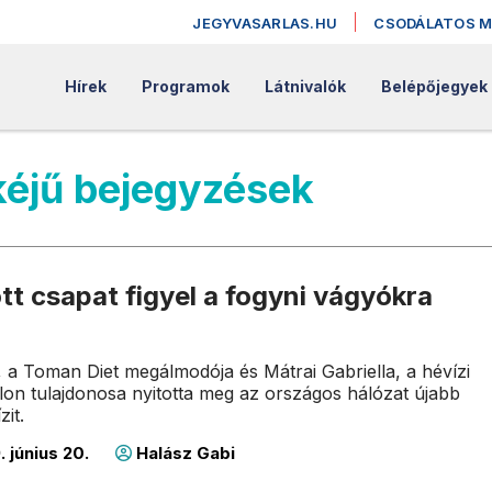
JEGYVASARLAS.HU
CSODÁLATOS 
Hírek
Programok
Látnivalók
Belépőjegyek
kéjű bejegyzések
t csapat figyel a fogyni vágyókra
a Toman Diet megálmodója és Mátrai Gabriella, a hévízi
on tulajdonosa nyitotta meg az országos hálózat újabb
zit.
. június 20.
Halász Gabi