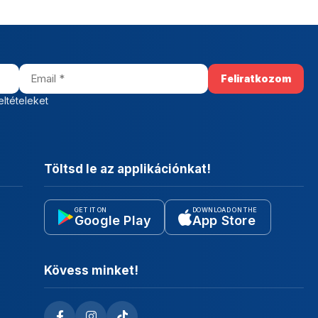
eltételeket
Töltsd le az applikációnkat!
GET IT ON
DOWNLOAD ON THE
Google Play
App Store
Kövess minket!