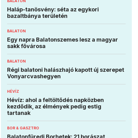
BALATON
Haláp-tanösvény: séta az egykori
bazaltbánya területén
BALATON
Egy napra Balatonszemes lesz a magyar
sakk fővárosa
BALATON
Régi balatoni halászhajó kapott új szerepet
Vonyarcvashegyen
HÉVÍZ
Hévíz: ahol a feltöltődés napközben
kezdődik, az élmények pedig estig
tartanak
BOR & GASZTRO
Balatonfüredi Borhetek: 21 borászat