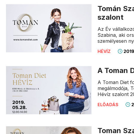
Tomán Sza
szalont
Az Év vállalkoz
Szabina, aki or
személyesen nyi
2019
HÉVÍZ
A Toman D
A Toman Diet fo
megálmodója, T
Hévíz szalont 2
2
ELŐADÁS
Toman Sza