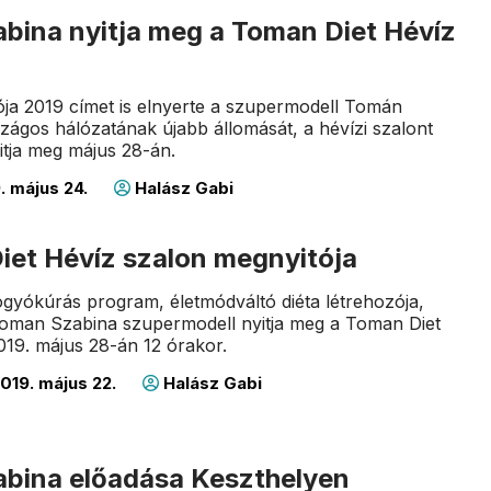
bina nyitja meg a Toman Diet Hévíz
ója 2019 címet is elnyerte a szupermodell Tomán
szágos hálózatának újabb állomását, a hévízi szalont
tja meg május 28-án.
. május 24.
Halász Gabi
iet Hévíz szalon megnyitója
gyókúrás program, életmódváltó diéta létrehozója,
oman Szabina szupermodell nyitja meg a Toman Diet
019. május 28-án 12 órakor.
019. május 22.
Halász Gabi
bina előadása Keszthelyen