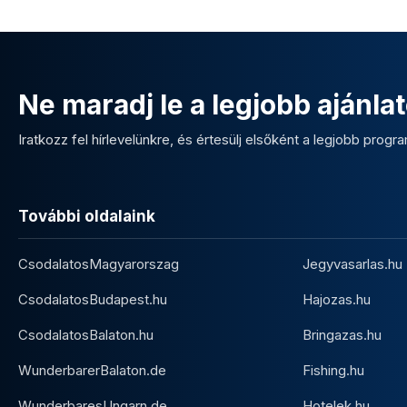
Ne maradj le a legjobb ajánlat
Iratkozz fel hírlevelünkre, és értesülj elsőként a legjobb program
További oldalaink
CsodalatosMagyarorszag
Jegyvasarlas.hu
CsodalatosBudapest.hu
Hajozas.hu
CsodalatosBalaton.hu
Bringazas.hu
WunderbarerBalaton.de
Fishing.hu
WunderbaresUngarn.de
Hotelek.hu