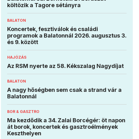
költözik a Tagore sétányra
BALATON
Koncertek, fesztiválok és családi
programok a Balatonnál 2026. augusztus 3.
és 9. között
HAJÓZÁS
Az RSM nyerte az 58. Kékszalag Nagydíjat
BALATON
A nagy hőségben sem csak a strand vár a
Balatonnál
BOR & GASZTRO
Ma kezdődik a 34. Zalai Borcégér: öt napon
át borok, koncertek és gasztroélmények
Keszthelyen