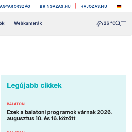
MAGYARORSZÁG
BRINGAZAS.HU
HAJOZAS.HU
lók
Webkamerák
26 °
C
Legújabb cikkek
BALATON
Ezek a balatoni programok várnak 2026.
augusztus 10. és 16. között