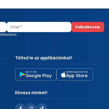
eltételeket
Töltsd le az applikációnkat!
GET IT ON
DOWNLOAD ON THE
Google Play
App Store
Kövess minket!