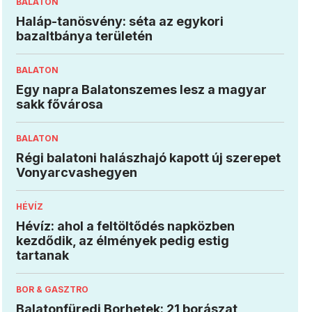
BALATON
Haláp-tanösvény: séta az egykori
bazaltbánya területén
BALATON
Egy napra Balatonszemes lesz a magyar
sakk fővárosa
BALATON
Régi balatoni halászhajó kapott új szerepet
Vonyarcvashegyen
HÉVÍZ
Hévíz: ahol a feltöltődés napközben
kezdődik, az élmények pedig estig
tartanak
BOR & GASZTRO
Balatonfüredi Borhetek: 21 borászat