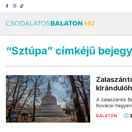
“Sztúpa” címkéjű bejeg
Zalaszántó
kirándulóh
A zalaszántói B
Kovácsi-hegyen.
2
BALATON