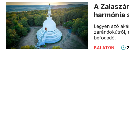
A Zalaszá
harmónia 
Legyen szó akár
zarándokútról, 
befogadó.
2
BALATON