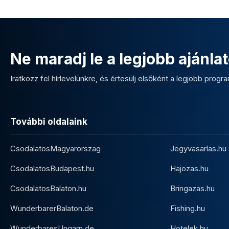
Ne maradj le a legjobb ajánlat
Iratkozz fel hírlevelünkre, és értesülj elsőként a legjobb program
További oldalaink
CsodalatosMagyarorszag
Jegyvasarlas.hu
CsodalatosBudapest.hu
Hajozas.hu
CsodalatosBalaton.hu
Bringazas.hu
WunderbarerBalaton.de
Fishing.hu
WunderbaresUngarn.de
Hotelek.hu