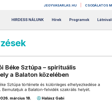
JEGYVASARLAS.HU
CSODÁLATOS 
HIRDESS NÁLUNK
Hírek
Programok
Látniva
yzések
i Béke Sztúpa – spirituális
ely a Balaton közelében
éke Sztúpa története és különleges elhelyezkedése a
 Bemutatjuk a Balaton-felvidék szakrális helyét.
026. március 18.
Halász Gabi