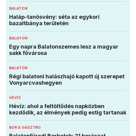
BALATON
Haláp-tanösvény: séta az egykori
bazaltbánya területén
BALATON
Egy napra Balatonszemes lesz a magyar
sakk fővárosa
BALATON
Régi balatoni halászhajó kapott új szerepet
Vonyarcvashegyen
HÉVÍZ
Hévíz: ahol a feltöltődés napközben
kezdődik, az élmények pedig estig tartanak
BOR & GASZTRO
Balatonfüredi Borhetek: 21 borászat