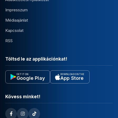
Impresszum
Médiaajánlat
Kapcsolat
RSS
Töltsd le az applikációnkat!
GET IT ON
DOWNLOAD ON THE
Google Play
App Store
Kövess minket!