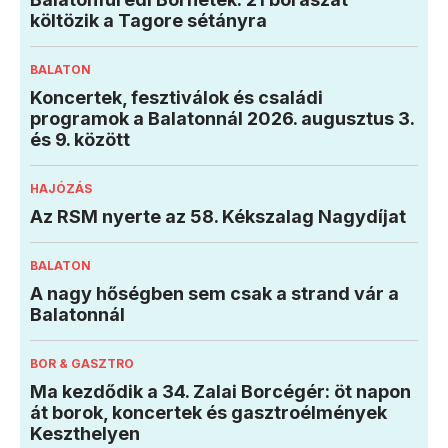
költözik a Tagore sétányra
BALATON
Koncertek, fesztiválok és családi
programok a Balatonnál 2026. augusztus 3.
és 9. között
HAJÓZÁS
Az RSM nyerte az 58. Kékszalag Nagydíjat
BALATON
A nagy hőségben sem csak a strand vár a
Balatonnál
BOR & GASZTRO
Ma kezdődik a 34. Zalai Borcégér: öt napon
át borok, koncertek és gasztroélmények
Keszthelyen