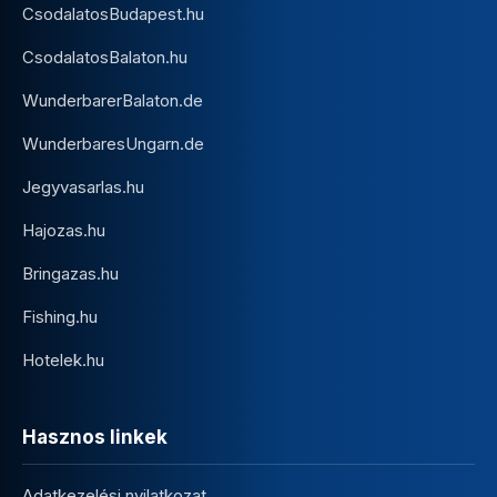
CsodalatosBudapest.hu
CsodalatosBalaton.hu
WunderbarerBalaton.de
WunderbaresUngarn.de
Jegyvasarlas.hu
Hajozas.hu
Bringazas.hu
Fishing.hu
Hotelek.hu
Hasznos linkek
Adatkezelési nyilatkozat