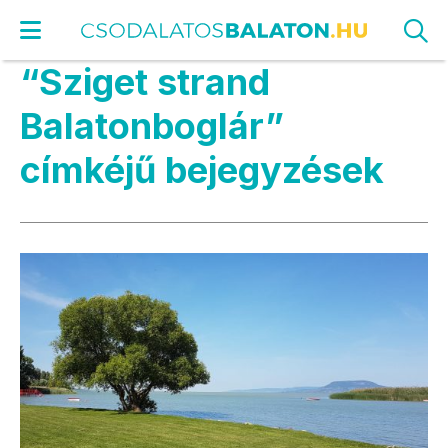
“Sziget strand
Balatonboglár”
címkéjű bejegyzések