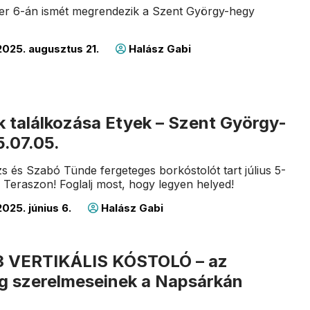
er 6-án ismét megrendezik a Szent György-hegy
025. augusztus 21.
Halász Gabi
k találkozása Etyek – Szent György-
5.07.05.
s és Szabó Tünde fergeteges borkóstolót tart július 5-
Teraszon! Foglalj most, hogy legyen helyed!
025. június 6.
Halász Gabi
3 VERTIKÁLIS KÓSTOLÓ – az
ng szerelmeseinek a Napsárkán