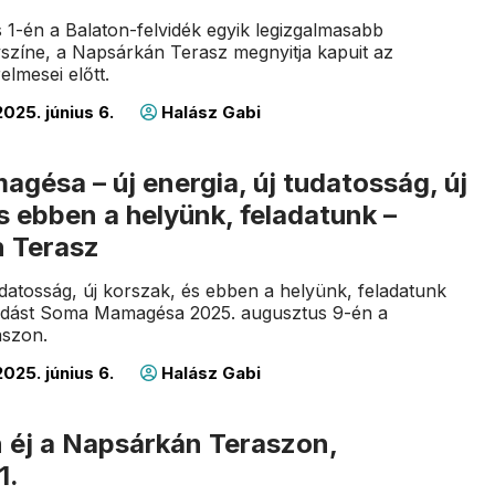
 1-én a Balaton-felvidék egyik legizgalmasabb
zíne, a Napsárkán Terasz megnyitja kapuit az
elmesei előtt.
025. június 6.
Halász Gabi
ésa – új energia, új tudatosság, új
s ebben a helyünk, feladatunk –
 Terasz
tudatosság, új korszak, és ebben a helyünk, feladatunk
őadást Soma Mamagésa 2025. augusztus 9-én a
szon.
025. június 6.
Halász Gabi
n éj a Napsárkán Teraszon,
1.