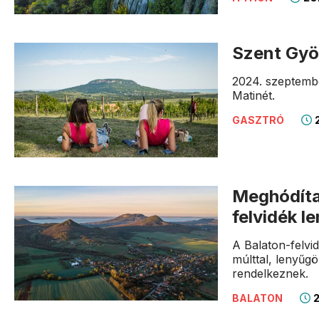
Szent Gyö
2024. szeptemb
Matinét.
2
GASZTRÓ
Meghódíta
felvidék 
A Balaton-felvi
múlttal, lenyűg
rendelkeznek.
2
BALATON