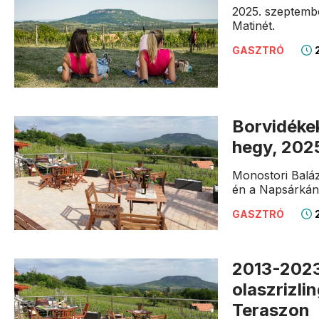
2025. szeptemb
Matinét.
2
GASZTRÓ
Borvidéke
hegy, 202
Monostori Baláz
én a Napsárkán 
2
GASZTRÓ
2013-202
olaszrizli
Teraszon