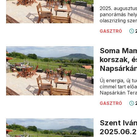
2025. augusztus
panorámás helys
olaszrizling szer
2
GASZTRÓ
Soma Mamag
korszak, é
Napsárkán
Új energia, új 
címmel tart el
Napsárkán Tera
2
GASZTRÓ
Szent Ivá
2025.06.2