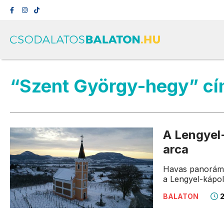
“Szent György-hegy” cí
A Lengyel
arca
Havas panoráma
a Lengyel-kápol
2
BALATON