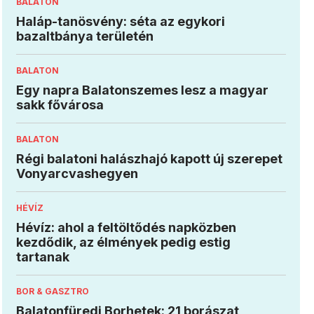
BALATON
Haláp-tanösvény: séta az egykori
bazaltbánya területén
BALATON
Egy napra Balatonszemes lesz a magyar
sakk fővárosa
BALATON
Régi balatoni halászhajó kapott új szerepet
Vonyarcvashegyen
HÉVÍZ
Hévíz: ahol a feltöltődés napközben
kezdődik, az élmények pedig estig
tartanak
BOR & GASZTRO
Balatonfüredi Borhetek: 21 borászat