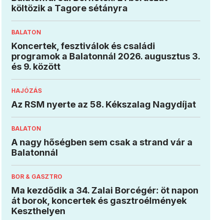
költözik a Tagore sétányra
BALATON
Koncertek, fesztiválok és családi
programok a Balatonnál 2026. augusztus 3.
és 9. között
HAJÓZÁS
Az RSM nyerte az 58. Kékszalag Nagydíjat
BALATON
A nagy hőségben sem csak a strand vár a
Balatonnál
BOR & GASZTRO
Ma kezdődik a 34. Zalai Borcégér: öt napon
át borok, koncertek és gasztroélmények
Keszthelyen