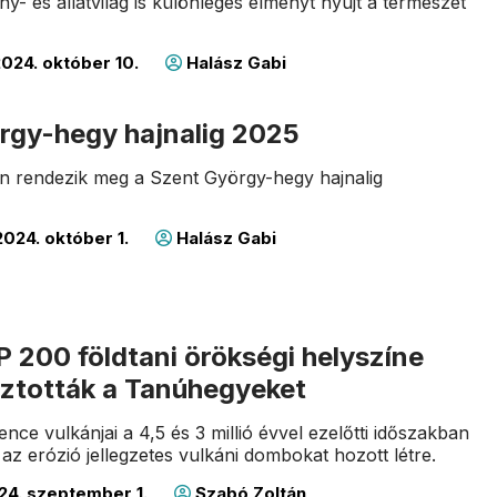
y- és állatvilág is különleges élményt nyújt a természet
024. október 10.
Halász Gabi
rgy-hegy hajnalig 2025
én rendezik meg a Szent György-hegy hajnalig
024. október 1.
Halász Gabi
P 200 földtani örökségi helyszíne
sztották a Tanúhegyeket
ce vulkánjai a 4,5 és 3 millió évvel ezelőtti időszakban
az erózió jellegzetes vulkáni dombokat hozott létre.
24. szeptember 1.
Szabó Zoltán