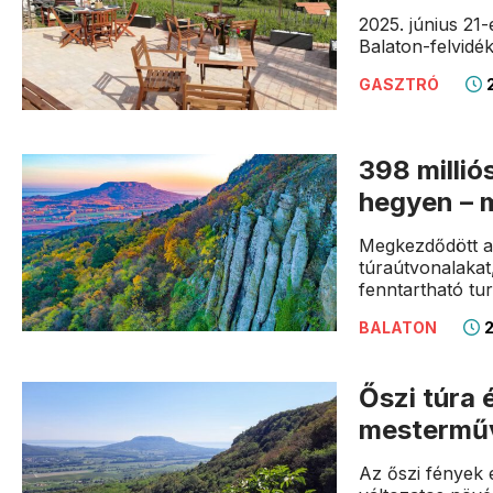
2025. június 21-
Balaton-felvidé
2
GASZTRÓ
398 millió
hegyen – m
Megkezdődött a 
túraútvonalakat
fenntartható tu
2
BALATON
Őszi túra 
mesterműv
Az őszi fények 