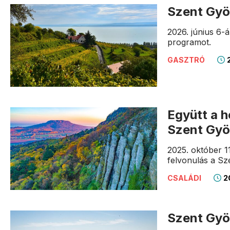
Szent Gyö
2026. június 6-
programot.
2
GASZTRÓ
Együtt a h
Szent Gyö
2025. október 1
felvonulás a S
2
CSALÁDI
Szent Gyö