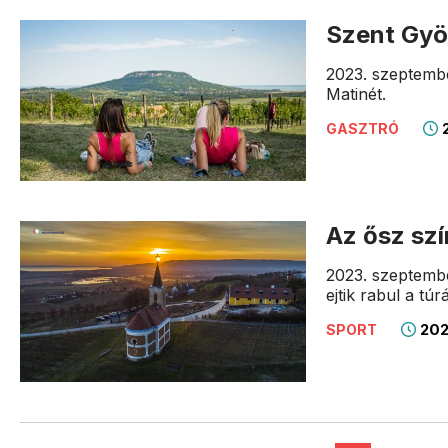
Szent Gyö
2023. szeptemb
Matinét.
2
GASZTRÓ
Az ősz sz
2023. szeptembe
ejtik rabul a túr
202
SPORT