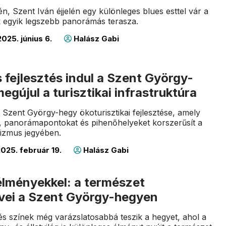
én, Szent Iván éjjelén egy különleges blues esttel vár a
k egyik legszebb panorámás terasza.
025. június 6.
Halász Gabi
s fejlesztés indul a Szent György-
egújul a turisztikai infrastruktúra
Szent György-hegy ökoturisztikai fejlesztése, amely
, panorámapontokat és pihenőhelyeket korszerűsít a
rizmus jegyében.
025. február 19.
Halász Gabi
élményekkel: a természet
ei a Szent György-hegyen
és színek még varázslatosabbá teszik a hegyet, ahol a