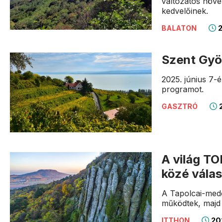
változatos növén
kedvelőinek.
2
BALATON
Szent Gyö
2025. június 7-
programot.
2
GASZTRÓ
A világ TO
közé vála
A Tapolcai-meden
működtek, majd 
20
ITTHON