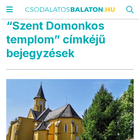
“Szent Domonkos
templom” címkéjű
bejegyzések