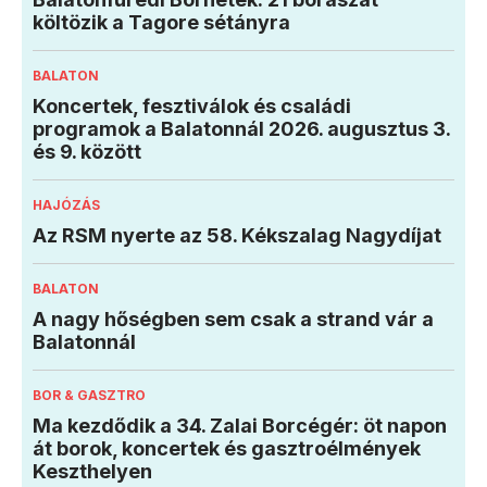
költözik a Tagore sétányra
BALATON
Koncertek, fesztiválok és családi
programok a Balatonnál 2026. augusztus 3.
és 9. között
HAJÓZÁS
Az RSM nyerte az 58. Kékszalag Nagydíjat
BALATON
A nagy hőségben sem csak a strand vár a
Balatonnál
BOR & GASZTRO
Ma kezdődik a 34. Zalai Borcégér: öt napon
át borok, koncertek és gasztroélmények
Keszthelyen