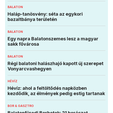
BALATON
Haláp-tanösvény: séta az egykori
bazaltbánya területén
BALATON
Egy napra Balatonszemes lesz a magyar
sakk fővárosa
BALATON
Régi balatoni halászhajó kapott új szerepet
Vonyarcvashegyen
HÉVÍZ
Hévíz: ahol a feltöltődés napközben
kezdődik, az élmények pedig estig tartanak
BOR & GASZTRO
Balatonfüredi Borhetek: 21 borászat