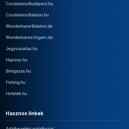
CsodalatosBudapest.hu
CsodalatosBalaton.hu
WunderbarerBalaton.de
WunderbaresUngarn.de
Jegyvasarlas.hu
Hajozas.hu
Bringazas.hu
Fishing.hu
Hotelek.hu
Hasznos linkek
Adatkezelési nyilatkozat