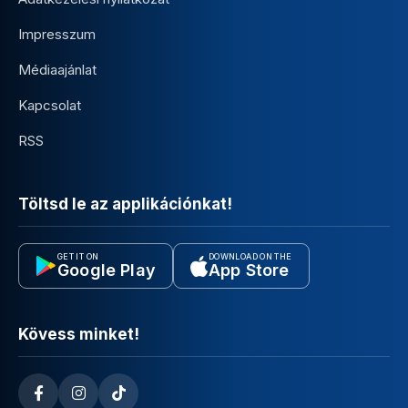
Impresszum
Médiaajánlat
Kapcsolat
RSS
Töltsd le az applikációnkat!
GET IT ON
DOWNLOAD ON THE
Google Play
App Store
Kövess minket!