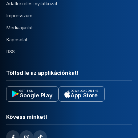
Adatkezelési nyilatkozat
Impresszum
Médiaajánlat
Kapcsolat
RSS
Töltsd le az applikációnkat!
GET IT ON
DOWNLOAD ON THE
Google Play
App Store
Kövess minket!