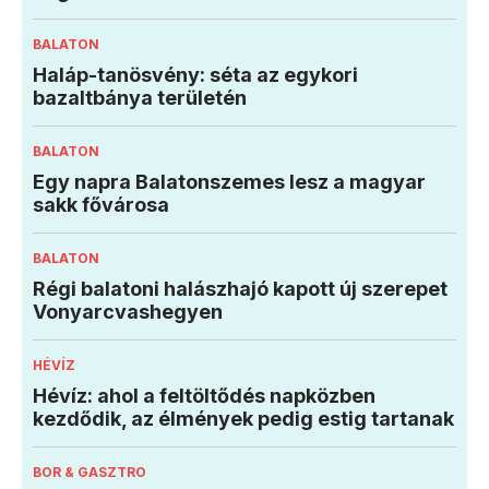
BALATON
Haláp-tanösvény: séta az egykori
bazaltbánya területén
BALATON
Egy napra Balatonszemes lesz a magyar
sakk fővárosa
BALATON
Régi balatoni halászhajó kapott új szerepet
Vonyarcvashegyen
HÉVÍZ
Hévíz: ahol a feltöltődés napközben
kezdődik, az élmények pedig estig tartanak
BOR & GASZTRO