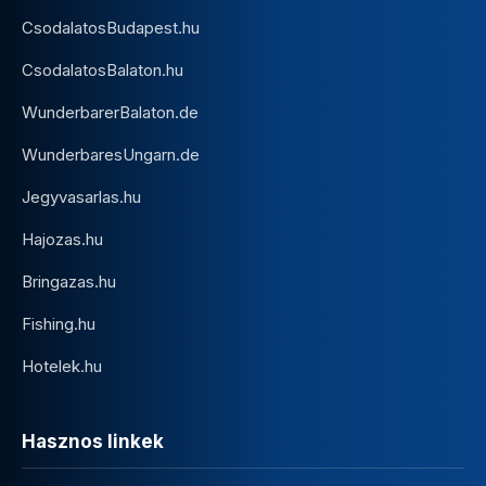
CsodalatosBudapest.hu
CsodalatosBalaton.hu
WunderbarerBalaton.de
WunderbaresUngarn.de
Jegyvasarlas.hu
Hajozas.hu
Bringazas.hu
Fishing.hu
Hotelek.hu
Hasznos linkek