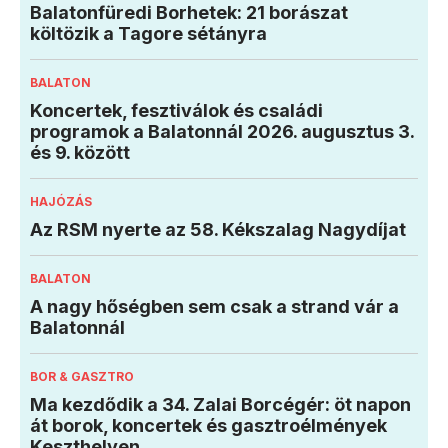
Balatonfüredi Borhetek: 21 borászat
költözik a Tagore sétányra
BALATON
Koncertek, fesztiválok és családi
programok a Balatonnál 2026. augusztus 3.
és 9. között
HAJÓZÁS
Az RSM nyerte az 58. Kékszalag Nagydíjat
BALATON
A nagy hőségben sem csak a strand vár a
Balatonnál
BOR & GASZTRO
Ma kezdődik a 34. Zalai Borcégér: öt napon
át borok, koncertek és gasztroélmények
Keszthelyen