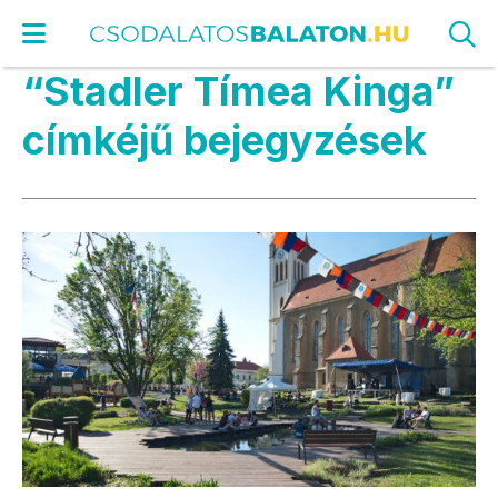
“Stadler Tímea Kinga”
címkéjű bejegyzések