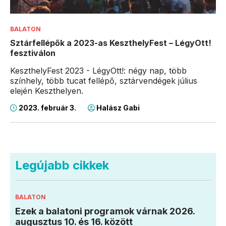
BALATON
Sztárfellépők a 2023-as KeszthelyFest – LégyOtt!
fesztiválon
KeszthelyFest 2023 - LégyOtt!: négy nap, több
színhely, több tucat fellépő, sztárvendégek július
elején Keszthelyen.
2023. február 3.
Halász Gabi
Legújabb cikkek
BALATON
Ezek a balatoni programok várnak 2026.
augusztus 10. és 16. között