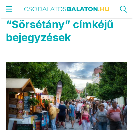
“Sörsétány” címkéjű
bejegyzések