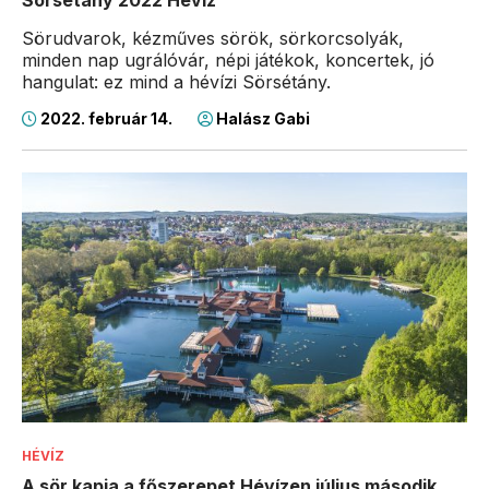
Sörudvarok, kézműves sörök, sörkorcsolyák,
minden nap ugrálóvár, népi játékok, koncertek, jó
hangulat: ez mind a hévízi Sörsétány.
2022. február 14.
Halász Gabi
HÉVÍZ
A sör kapja a főszerepet Hévízen július második