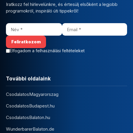
Iratkozz fel hírlevelünkre, és értesülj elsőként a legjobb
programokról, inspiráló úti tippekről!
Elfogadom a felhasználási feltételeket
További oldalaink
CsodalatosMagyarorszag
CsodalatosBudapest.hu
CsodalatosBalaton.hu
WunderbarerBalaton.de