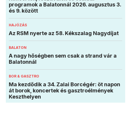
programok a Balatonnál 2026. augusztus 3.
és 9. között
HAJÓZÁS
Az RSM nyerte az 58. Kékszalag Nagydíjat
BALATON
A nagy hőségben sem csak a strand vár a
Balatonnál
BOR & GASZTRO
Ma kezdődik a 34. Zalai Borcégér: öt napon
át borok, koncertek és gasztroélmények
Keszthelyen