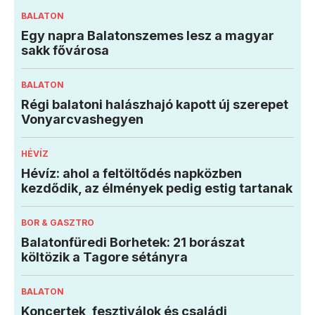
BALATON
Egy napra Balatonszemes lesz a magyar
sakk fővárosa
BALATON
Régi balatoni halászhajó kapott új szerepet
Vonyarcvashegyen
HÉVÍZ
Hévíz: ahol a feltöltődés napközben
kezdődik, az élmények pedig estig tartanak
BOR & GASZTRO
Balatonfüredi Borhetek: 21 borászat
költözik a Tagore sétányra
BALATON
Koncertek, fesztiválok és családi