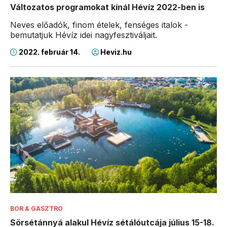
Változatos programokat kínál Hévíz 2022-ben is
Neves előadók, finom ételek, fenséges italok -
bemutatjuk Hévíz idei nagyfesztiváljait.
2022. február 14.
Heviz.hu
BOR & GASZTRO
Sörsétánnyá alakul Hévíz sétálóutcája július 15-18.