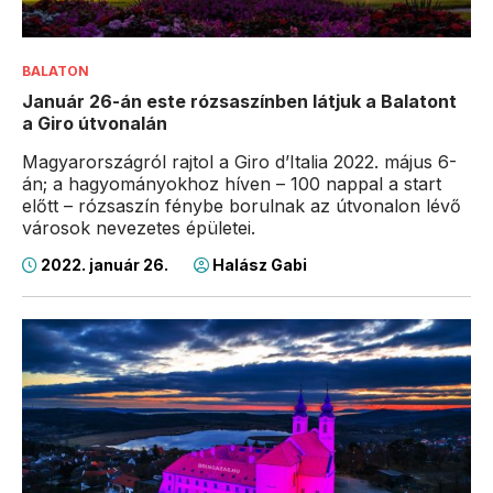
BALATON
Január 26-án este rózsaszínben látjuk a Balatont
a Giro útvonalán
Magyarországról rajtol a Giro d’Italia 2022. május 6-
án; a hagyományokhoz híven – 100 nappal a start
előtt – rózsaszín fénybe borulnak az útvonalon lévő
városok nevezetes épületei.
2022. január 26.
Halász Gabi