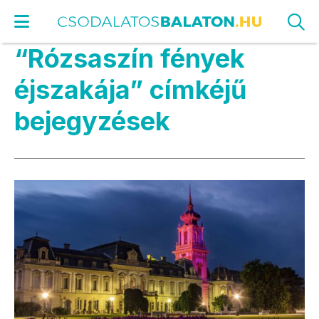
“Rózsaszín fények
éjszakája” címkéjű
bejegyzések