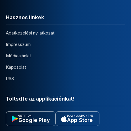
Hasznos linkek
Adatkezelési nyilatkozat
Impresszum
Médiaajánlat
Kapcsolat
RSS
Töltsd le az applikációnkat!
GET IT ON
DOWNLOAD ON THE
Google Play
App Store