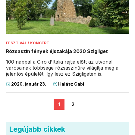
FESZTIVÁL / KONCERT
Rózsaszín fények éjszakája 2020 Szigliget
100 nappal a Giro d'Italia rajtja előtt az útvonal
városainak többsége rózsaszínűre világítja meg a
jelentős épületét, így lesz ez Szigligeten is.
2020. január 23.
Halász Gabi
1
2
Legújabb cikkek