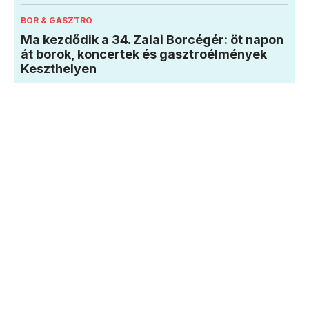
BOR & GASZTRO
Ma kezdődik a 34. Zalai Borcégér: öt napon
át borok, koncertek és gasztroélmények
Keszthelyen