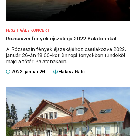
FESZTIVÁL / KONCERT
Rózsaszín fények éjszakája 2022 Balatonakali
A Rózsaszín fények éjszakájához csatlakozva 2022.
január 26-án 18:00-kor ünnepi fényekben tündököl
majd a főtér Balatonakalin.
2022. január 26.
Halász Gabi