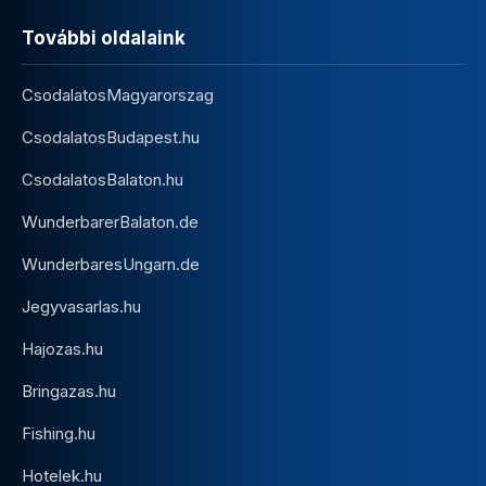
További oldalaink
CsodalatosMagyarorszag
CsodalatosBudapest.hu
CsodalatosBalaton.hu
WunderbarerBalaton.de
WunderbaresUngarn.de
Jegyvasarlas.hu
Hajozas.hu
Bringazas.hu
Fishing.hu
Hotelek.hu