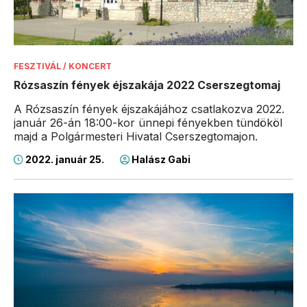
FESZTIVÁL / KONCERT
Rózsaszín fények éjszakája 2022 Cserszegtomaj
A Rózsaszín fények éjszakájához csatlakozva 2022.
január 26-án 18:00-kor ünnepi fényekben tündököl
majd a Polgármesteri Hivatal Cserszegtomajon.
2022. január 25.
Halász Gabi