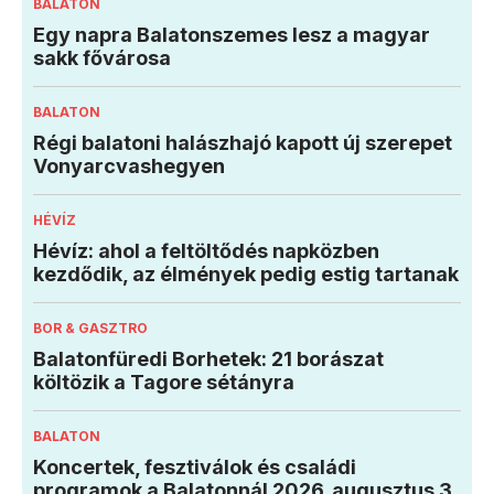
BALATON
Egy napra Balatonszemes lesz a magyar
sakk fővárosa
BALATON
Régi balatoni halászhajó kapott új szerepet
Vonyarcvashegyen
HÉVÍZ
Hévíz: ahol a feltöltődés napközben
kezdődik, az élmények pedig estig tartanak
BOR & GASZTRO
Balatonfüredi Borhetek: 21 borászat
költözik a Tagore sétányra
BALATON
Koncertek, fesztiválok és családi
programok a Balatonnál 2026. augusztus 3.