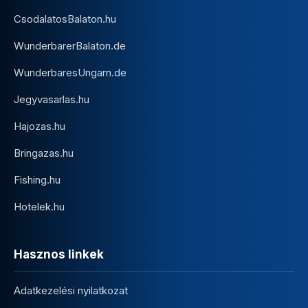
CsodalatosBalaton.hu
WunderbarerBalaton.de
WunderbaresUngarn.de
Jegyvasarlas.hu
Hajozas.hu
Bringazas.hu
Fishing.hu
Hotelek.hu
Hasznos linkek
Adatkezelési nyilatkozat