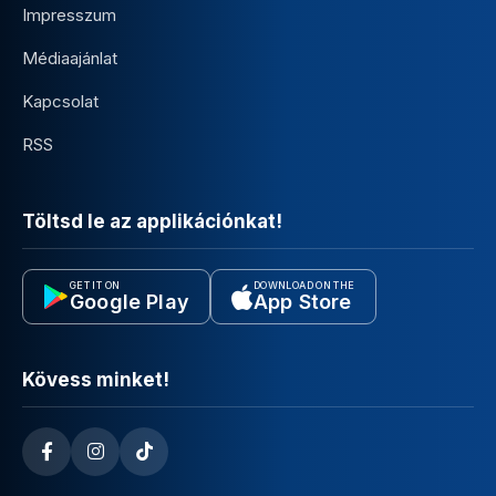
Impresszum
Médiaajánlat
Kapcsolat
RSS
Töltsd le az applikációnkat!
GET IT ON
DOWNLOAD ON THE
Google Play
App Store
Kövess minket!