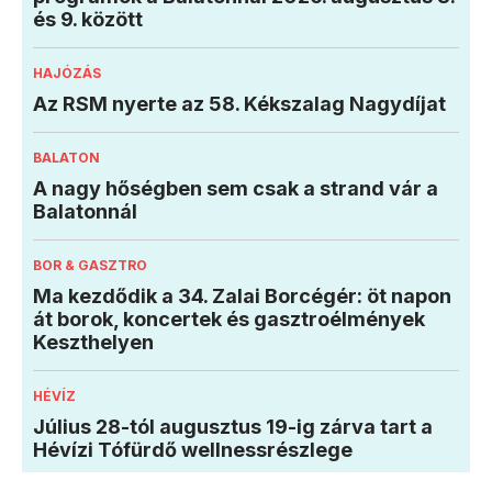
és 9. között
HAJÓZÁS
Az RSM nyerte az 58. Kékszalag Nagydíjat
BALATON
A nagy hőségben sem csak a strand vár a
Balatonnál
BOR & GASZTRO
Ma kezdődik a 34. Zalai Borcégér: öt napon
át borok, koncertek és gasztroélmények
Keszthelyen
HÉVÍZ
Július 28-tól augusztus 19-ig zárva tart a
Hévízi Tófürdő wellnessrészlege