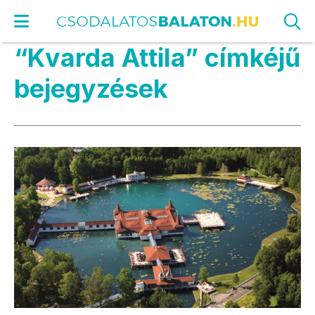
“Kvarda Attila” címkéjű
bejegyzések