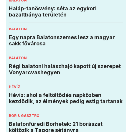
BALATON
Haláp-tanösvény: séta az egykori
bazaltbánya területén
BALATON
Egy napra Balatonszemes lesz a magyar
sakk fővárosa
BALATON
Régi balatoni halászhajó kapott új szerepet
Vonyarcvashegyen
HÉVÍZ
Hévíz: ahol a feltöltődés napközben
kezdődik, az élmények pedig estig tartanak
BOR & GASZTRO
Balatonfüredi Borhetek: 21 borászat
költözik a Tagore sétányra