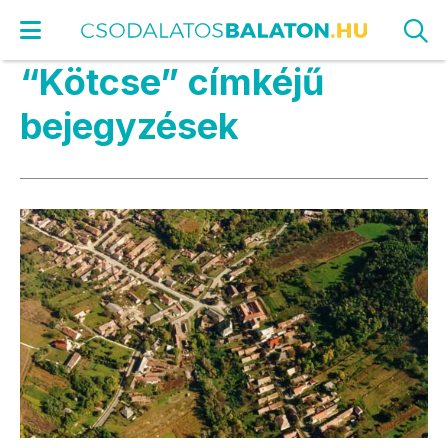
“Kötcse” címkéjű
bejegyzések