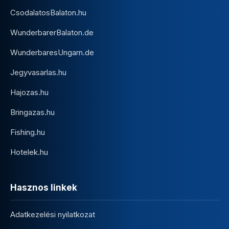
CsodalatosBalaton.hu
WunderbarerBalaton.de
WunderbaresUngarn.de
Jegyvasarlas.hu
Hajozas.hu
Bringazas.hu
Fishing.hu
Hotelek.hu
Hasznos linkek
Adatkezelési nyilatkozat