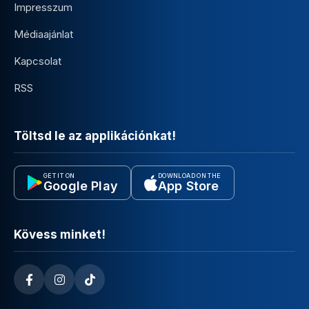
Impresszum
Médiaajánlat
Kapcsolat
RSS
Töltsd le az applikációnkat!
GET IT ON
DOWNLOAD ON THE
Google Play
App Store
Kövess minket!