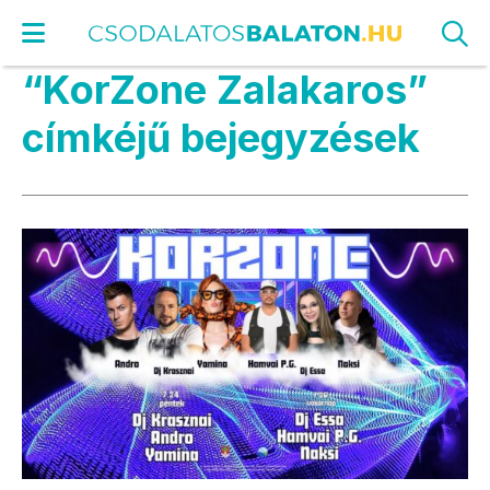
“KorZone Zalakaros”
címkéjű bejegyzések