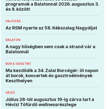
programok a Balatonnál 2026. augusztus 3.
és 9. között
HAJÓZÁS
Az RSM nyerte az 58. Kékszalag Nagydíjat
BALATON
A nagy hőségben sem csak a strand vár a
Balatonnál
BOR & GASZTRO
Ma kezdődik a 34. Zalai Borcégér: öt napon
át borok, koncertek és gasztroélmények
Keszthelyen
HÉVÍZ
Július 28-tól augusztus 19-ig zárva tart a
Hévízi Tófürdő wellnessrészlege