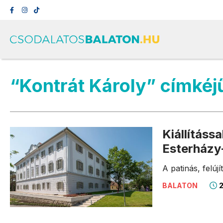
“Kontrát Károly” címkéj
Kiállításs
Esterházy
A patinás, felújí
2
BALATON