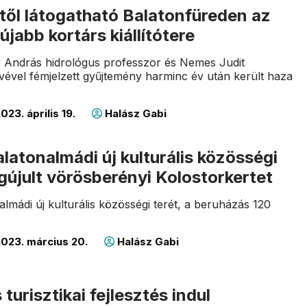
-től látogatható Balatonfüreden az
újabb kortárs kiállítótere
y András hidrológus professzor és Nemes Judit
ével fémjelzett gyűjtemény harminc év után került haza
023. április 19.
Halász Gabi
latonalmádi új kulturális közösségi
gújult vörösberényi Kolostorkertet
almádi új kulturális közösségi terét, a beruházás 120
023. március 20.
Halász Gabi
 turisztikai fejlesztés indul