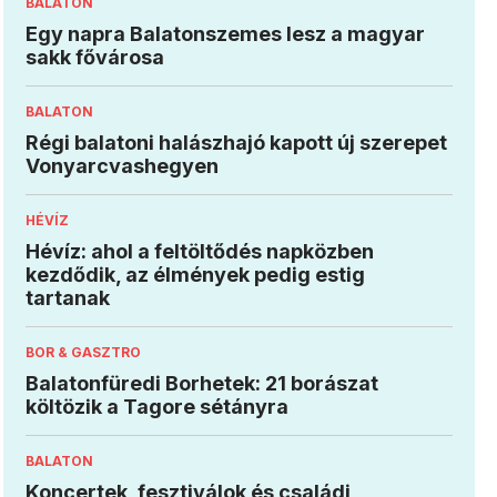
BALATON
Egy napra Balatonszemes lesz a magyar
sakk fővárosa
BALATON
Régi balatoni halászhajó kapott új szerepet
Vonyarcvashegyen
HÉVÍZ
Hévíz: ahol a feltöltődés napközben
kezdődik, az élmények pedig estig
tartanak
BOR & GASZTRO
Balatonfüredi Borhetek: 21 borászat
költözik a Tagore sétányra
BALATON
Koncertek, fesztiválok és családi