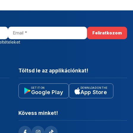
eltételeket
Töltsd le az applikációnkat!
GET IT ON
DOWNLOAD ON THE
Google Play
App Store
Kövess minket!