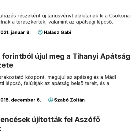
n
eruházás részeként új tanösvényt alakítanak ki a Csokonai
lnak a teraszkertek, valamint az apátsági lépcső.
021. január 8.
Halász Gabi
rd forintból újul meg a Tihanyi Apátság
zete
órakoztató központ, megújul az apátság és a Mádl
i lépcső, felújítják az apátság belső tereit, és a
018. december 6.
Szabó Zoltán
bencések újították fel Aszófő
t