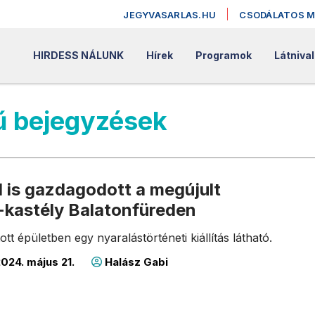
JEGYVASARLAS.HU
CSODÁLATOS 
HIRDESS NÁLUNK
Hírek
Programok
Látniva
ű bejegyzések
al is gazdagodott a megújult
-kastély Balatonfüreden
tott épületben egy nyaralástörténeti kiállítás látható.
024. május 21.
Halász Gabi