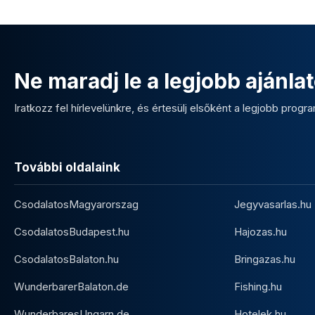
Ne maradj le a legjobb ajánlat
Iratkozz fel hírlevelünkre, és értesülj elsőként a legjobb program
További oldalaink
CsodalatosMagyarorszag
Jegyvasarlas.hu
CsodalatosBudapest.hu
Hajozas.hu
CsodalatosBalaton.hu
Bringazas.hu
WunderbarerBalaton.de
Fishing.hu
WunderbaresUngarn.de
Hotelek.hu