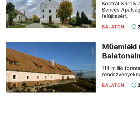
Kontrát Károly 
Bencés Apátság 
felújításért.
2
BALATON
Műemléki 
Balatonal
114 millió forin
rendezvényeknek
2
BALATON