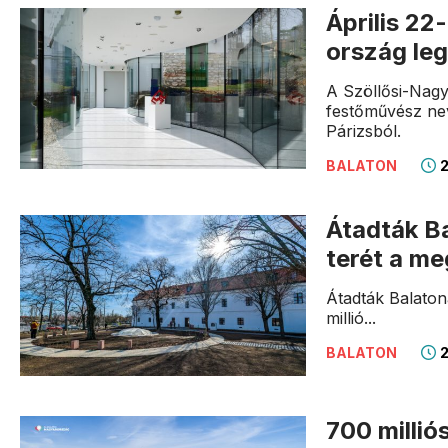
Április 22
ország leg
A Szöllősi-Nag
festőművész nev
Párizsból.
2
BALATON
Átadták Ba
terét a me
Átadták Balaton
millió...
2
BALATON
700 milliós