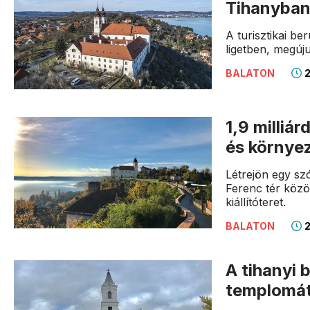
Tihanyba
A turisztikai b
ligetben, megúju
2
BALATON
1,9 milliá
és környe
Létrejön egy sz
Ferenc tér között
kiállítóteret.
2
BALATON
A tihanyi 
templomá