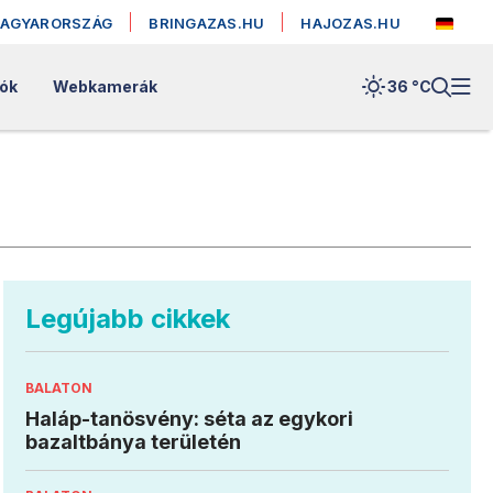
MAGYARORSZÁG
BRINGAZAS.HU
HAJOZAS.HU
lók
Webkamerák
36 °
C
Legújabb cikkek
BALATON
Haláp-tanösvény: séta az egykori
bazaltbánya területén