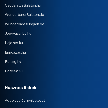
CsodalatosBalaton.hu
WunderbarerBalaton.de
WunderbaresUngarn.de
Jegyvasarlas.hu
Hajozas.hu
Bringazas.hu
Fishing.hu
Hotelek.hu
Hasznos linkek
Adatkezelési nyilatkozat