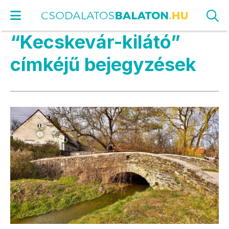
“Kecskevár-kilátó”
címkéjű bejegyzések