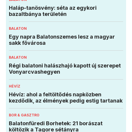
Haláp-tanösvény: séta az egykori
bazaltbánya területén
BALATON
Egy napra Balatonszemes lesz a magyar
sakk fővárosa
BALATON
Régi balatoni halászhajó kapott új szerepet
Vonyarcvashegyen
HÉVÍZ
Hévíz: ahol a feltöltődés napközben
kezdődik, az élmények pedig estig tartanak
BOR & GASZTRO
Balatonfüredi Borhetek: 21 borászat
költözik a Tagore sétányra