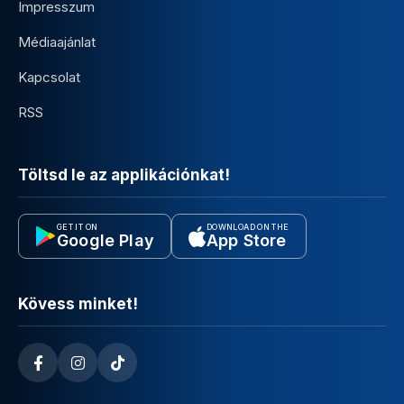
Impresszum
Médiaajánlat
Kapcsolat
RSS
Töltsd le az applikációnkat!
GET IT ON
DOWNLOAD ON THE
Google Play
App Store
Kövess minket!