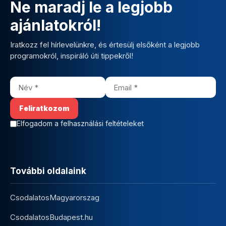
Ne maradj le a legjobb
ajánlatokról!
Iratkozz fel hírlevelünkre, és értesülj elsőként a legjobb
programokról, inspiráló úti tippekről!
Elfogadom a felhasználási feltételeket
További oldalaink
CsodalatosMagyarorszag
CsodalatosBudapest.hu