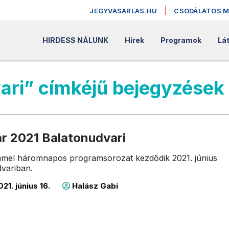
JEGYVASARLAS.HU
CSODÁLATOS 
HIRDESS NÁLUNK
Hírek
Programok
Lát
vari” címkéjű bejegyzések
ár 2021 Balatonudvari
ímmel háromnapos programsorozat kezdődik 2021. június
variban.
21. június 16.
Halász Gabi