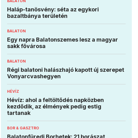
BALATON
Haláp-tanösvény: séta az egykori
bazaltbánya területén
BALATON
Egy napra Balatonszemes lesz a magyar
sakk fővárosa
BALATON
Régi balatoni halászhajó kapott új szerepet
Vonyarcvashegyen
HÉVÍZ
Hévíz: ahol a feltöltődés napközben
kezdődik, az élmények pedig estig
tartanak
BOR & GASZTRO
Balatonfüredi Borhetek: 21 borászat