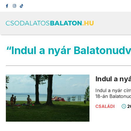
“Indul a nyár Balatonud
Indul a ny
Indul a nyár c
18-án Balatonud
20
CSALÁDI