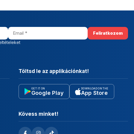
eltételeket
Töltsd le az applikációnkat!
GET IT ON
DOWNLOAD ON THE
Google Play
App Store
Kövess minket!