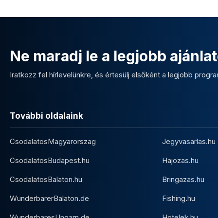
Ne maradj le a legjobb ajánlat
Iratkozz fel hírlevelünkre, és értesülj elsőként a legjobb program
További oldalaink
CsodalatosMagyarorszag
Jegyvasarlas.hu
CsodalatosBudapest.hu
Hajozas.hu
CsodalatosBalaton.hu
Bringazas.hu
WunderbarerBalaton.de
Fishing.hu
WunderbaresUngarn.de
Hotelek.hu