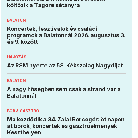
költözik a Tagore sétányra
BALATON
Koncertek, fesztiválok és családi
programok a Balatonnál 2026. augusztus 3.
és 9. között
HAJÓZÁS
Az RSM nyerte az 58. Kékszalag Nagydíjat
BALATON
A nagy hőségben sem csak a strand vár a
Balatonnál
BOR & GASZTRO
Ma kezdődik a 34. Zalai Borcégér: öt napon
át borok, koncertek és gasztroélmények
Keszthelyen