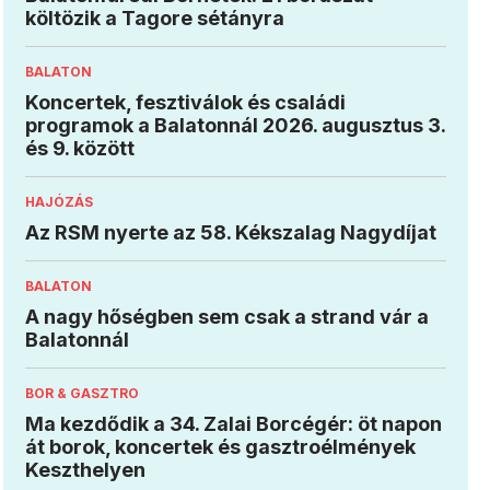
költözik a Tagore sétányra
BALATON
Koncertek, fesztiválok és családi
programok a Balatonnál 2026. augusztus 3.
és 9. között
HAJÓZÁS
Az RSM nyerte az 58. Kékszalag Nagydíjat
BALATON
A nagy hőségben sem csak a strand vár a
Balatonnál
BOR & GASZTRO
Ma kezdődik a 34. Zalai Borcégér: öt napon
át borok, koncertek és gasztroélmények
Keszthelyen