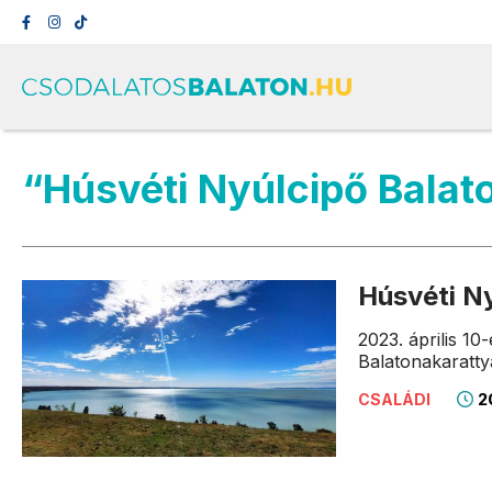
“Húsvéti Nyúlcipő Balat
Húsvéti N
2023. április 1
Balatonakaratty
20
CSALÁDI