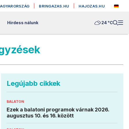
MAGYARORSZÁG
BRINGAZAS.HU
HAJOZAS.HU
Hirdess nálunk
24 °
C
egyzések
Legújabb cikkek
BALATON
Ezek a balatoni programok várnak 2026.
augusztus 10. és 16. között