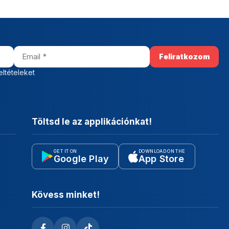
eltételeket
Töltsd le az applikációnkat!
GET IT ON
DOWNLOAD ON THE
Google Play
App Store
Kövess minket!