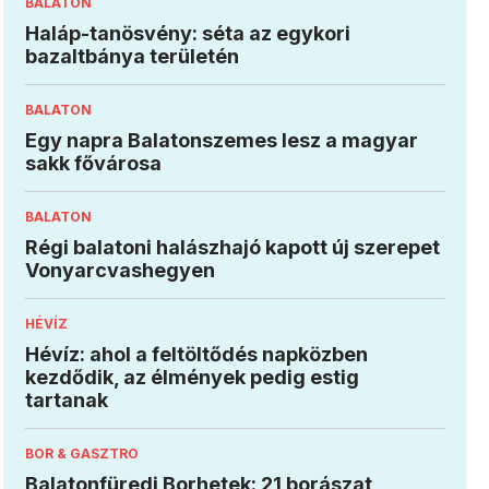
BALATON
Haláp-tanösvény: séta az egykori
bazaltbánya területén
BALATON
Egy napra Balatonszemes lesz a magyar
sakk fővárosa
BALATON
Régi balatoni halászhajó kapott új szerepet
Vonyarcvashegyen
HÉVÍZ
Hévíz: ahol a feltöltődés napközben
kezdődik, az élmények pedig estig
tartanak
BOR & GASZTRO
Balatonfüredi Borhetek: 21 borászat