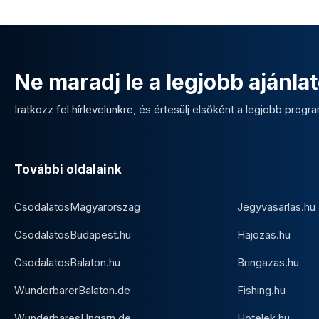
Ne maradj le a legjobb ajánlat
Iratkozz fel hírlevelünkre, és értesülj elsőként a legjobb program
További oldalaink
CsodalatosMagyarorszag
Jegyvasarlas.hu
CsodalatosBudapest.hu
Hajozas.hu
CsodalatosBalaton.hu
Bringazas.hu
WunderbarerBalaton.de
Fishing.hu
WunderbaresUngarn.de
Hotelek.hu