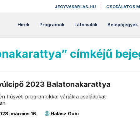
JEGYVASARLAS.HU
CSODÁLATOS 
Hírek
Programok
Látnivalók
Belépőjegyek
onakarattya” címkéjű bej
yúlcipő 2023 Balatonakarattya
0-én húsvéti programokkal várják a családokat
án.
23. március 16.
Halász Gabi