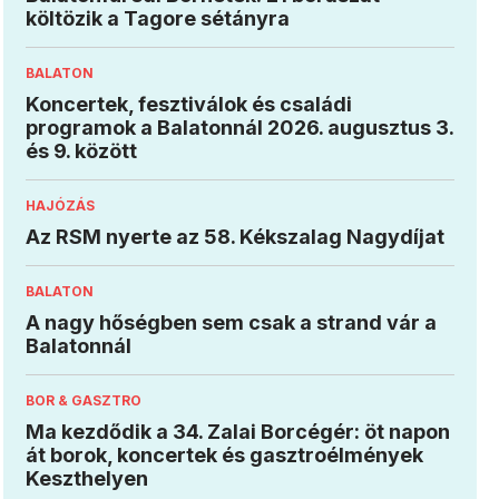
költözik a Tagore sétányra
BALATON
Koncertek, fesztiválok és családi
programok a Balatonnál 2026. augusztus 3.
és 9. között
HAJÓZÁS
Az RSM nyerte az 58. Kékszalag Nagydíjat
BALATON
A nagy hőségben sem csak a strand vár a
Balatonnál
BOR & GASZTRO
Ma kezdődik a 34. Zalai Borcégér: öt napon
át borok, koncertek és gasztroélmények
Keszthelyen