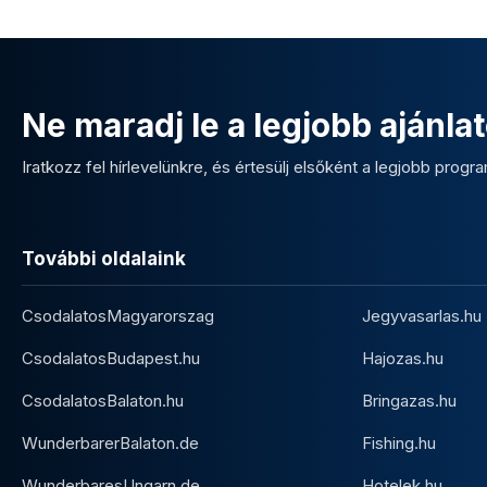
Ne maradj le a legjobb ajánlat
Iratkozz fel hírlevelünkre, és értesülj elsőként a legjobb program
További oldalaink
CsodalatosMagyarorszag
Jegyvasarlas.hu
CsodalatosBudapest.hu
Hajozas.hu
CsodalatosBalaton.hu
Bringazas.hu
WunderbarerBalaton.de
Fishing.hu
WunderbaresUngarn.de
Hotelek.hu