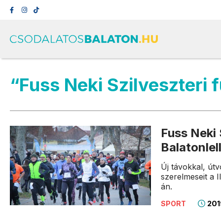
“Fuss Neki Szilveszteri 
Fuss Neki 
Balatonlel
Új távokkal, útv
szerelmeseit a I
án.
201
SPORT