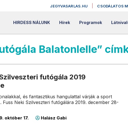
JEGYVASARLAS.HU
CSODÁLATOS 
HIRDESS NÁLUNK
Hírek
Programok
Látnival
futógála Balatonlelle” cí
Szilveszteri futógála 2019
le
onalakkal, és fantasztikus hangulattal várják a sport
I. Fuss Neki Szilveszteri futógálára 2019. december 28-
9. október 17.
Halász Gabi