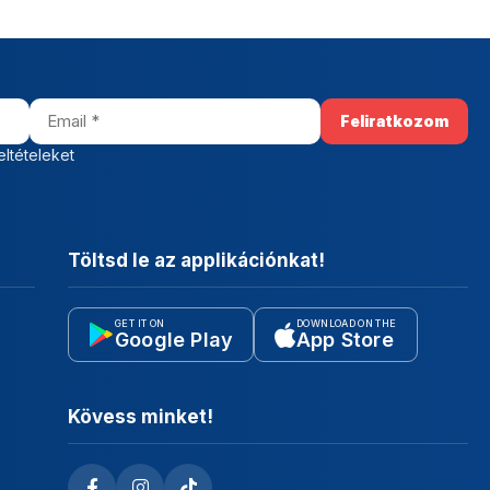
eltételeket
Töltsd le az applikációnkat!
GET IT ON
DOWNLOAD ON THE
Google Play
App Store
Kövess minket!