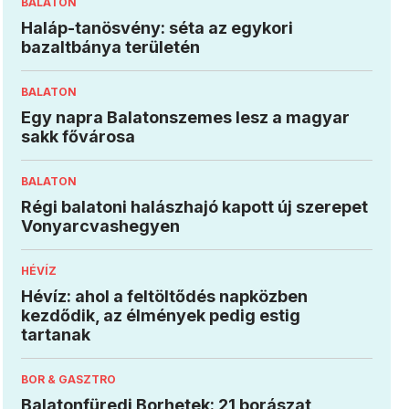
BALATON
Haláp-tanösvény: séta az egykori
bazaltbánya területén
BALATON
Egy napra Balatonszemes lesz a magyar
sakk fővárosa
BALATON
Régi balatoni halászhajó kapott új szerepet
Vonyarcvashegyen
HÉVÍZ
Hévíz: ahol a feltöltődés napközben
kezdődik, az élmények pedig estig
tartanak
BOR & GASZTRO
Balatonfüredi Borhetek: 21 borászat