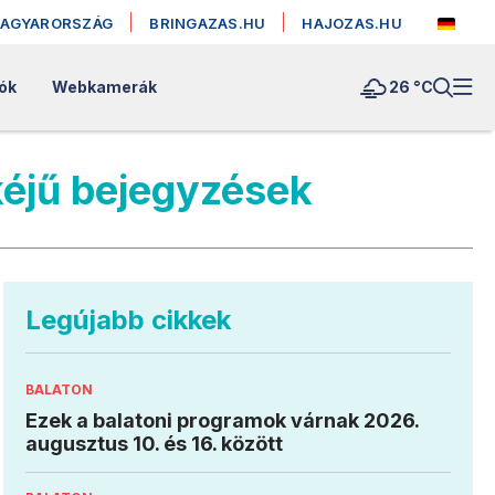
MAGYARORSZÁG
BRINGAZAS.HU
HAJOZAS.HU
ók
Webkamerák
26 °
C
mkéjű bejegyzések
Legújabb cikkek
BALATON
Ezek a balatoni programok várnak 2026.
augusztus 10. és 16. között