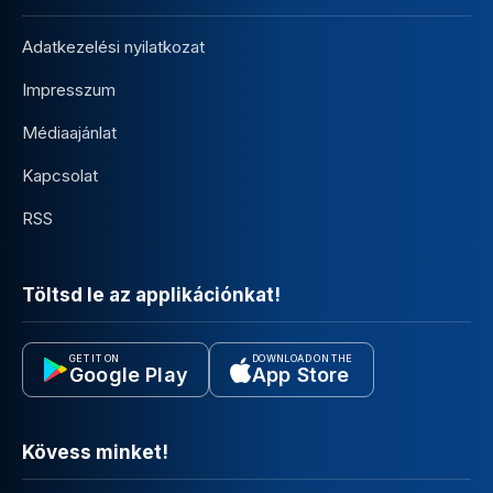
Adatkezelési nyilatkozat
Impresszum
Médiaajánlat
Kapcsolat
RSS
Töltsd le az applikációnkat!
GET IT ON
DOWNLOAD ON THE
Google Play
App Store
Kövess minket!