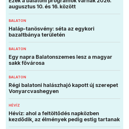
Ezek a balatoni programok várnak 2026.
augusztus 10. és 16. között
BALATON
Haláp-tanösvény: séta az egykori
bazaltbánya területén
BALATON
Egy napra Balatonszemes lesz a magyar
sakk fővárosa
BALATON
Régi balatoni halászhajó kapott új szerepet
Vonyarcvashegyen
HÉVÍZ
Hévíz: ahol a feltöltődés napközben
kezdődik, az élmények pedig estig tartanak