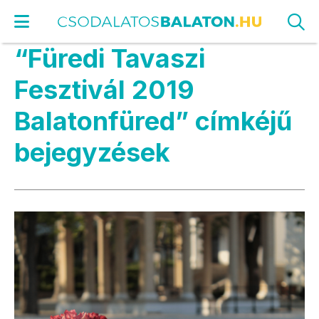
“Füredi Tavaszi
Fesztivál 2019
Balatonfüred” címkéjű
bejegyzések