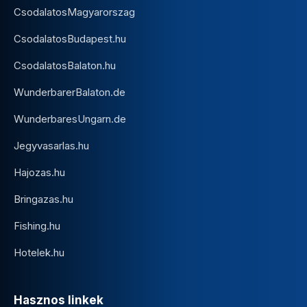
CsodalatosMagyarorszag
CsodalatosBudapest.hu
CsodalatosBalaton.hu
WunderbarerBalaton.de
WunderbaresUngarn.de
Jegyvasarlas.hu
Hajozas.hu
Bringazas.hu
Fishing.hu
Hotelek.hu
Hasznos linkek