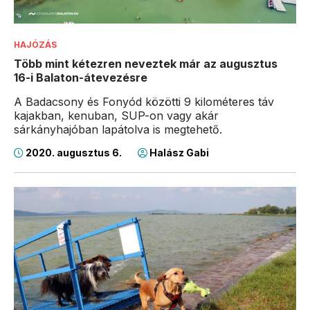
HAJÓZÁS
Több mint kétezren neveztek már az augusztus
16-i Balaton-átevezésre
A Badacsony és Fonyód közötti 9 kilométeres táv
kajakban, kenuban, SUP-on vagy akár
sárkányhajóban lapátolva is megtehető.
2020. augusztus 6.
Halász Gabi