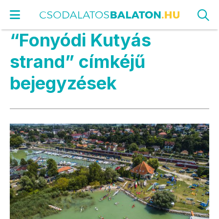
“Fonyódi Kutyás
strand” címkéjű
bejegyzések