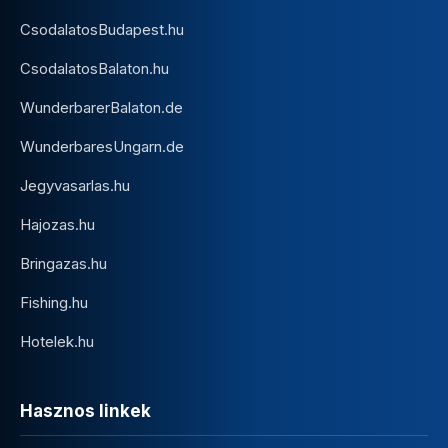
CsodalatosBudapest.hu
CsodalatosBalaton.hu
WunderbarerBalaton.de
WunderbaresUngarn.de
Jegyvasarlas.hu
Hajozas.hu
Bringazas.hu
Fishing.hu
Hotelek.hu
Hasznos linkek