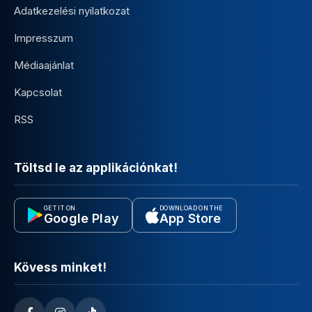
Adatkezelési nyilatkozat
Impresszum
Médiaajánlat
Kapcsolat
RSS
Töltsd le az applikációnkat!
GET IT ON
DOWNLOAD ON THE
Google Play
App Store
Kövess minket!